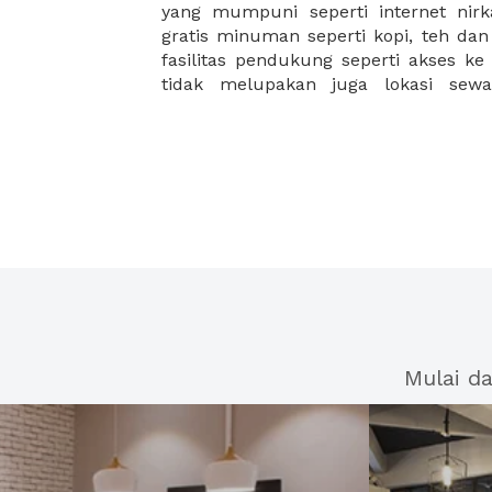
yang mumpuni seperti internet nirka
membantu mengembangkan bisnis 
gratis minuman seperti kopi, teh da
fasilitas pendukung seperti akses ke
tidak melupakan juga lokasi sew
Mulai d