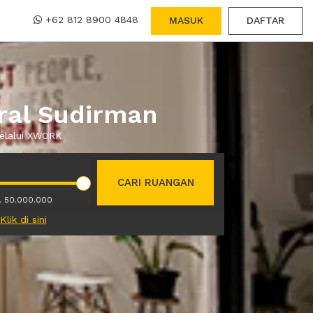
+62 812 8900 4848
MASUK
DAFTAR
ral Sudirman
melalui XWORK
CARI RUANGAN
. 50.000.000
Klik di sini