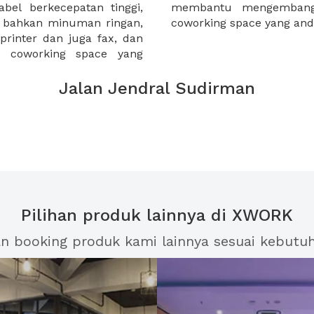
bel berkecepatan tinggi,
Anda ketika bekerja di
n bahkan minuman ringan,
coworking space yang an
 printer dan juga fax, dan
a coworking space yang
Jalan Jendral Sudirman
Pilihan produk lainnya di XWORK
an booking produk kami lainnya sesuai kebutu