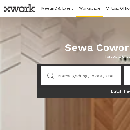
Meeting & Event
Workspace
Virtual Offic
Sewa Cowork
Tersedia 0 c
Butuh Pak