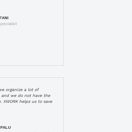
FANI
pecialist
e organize a lot of
 and we do not have the
e. XWORK helps us to save
 PALU