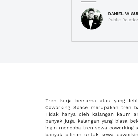
DANIEL WIGU
Public Relatio
Tren kerja bersama atau yang lebi
strategis, yang tersebar di berbagai
Coworking Space merupakan tren ba
membantu para wirausaha muda bek
Tidak hanya oleh kalangan kaum 
karena harga yang ditawarkan sang
banyak juga kalangan yang biasa beke
disesuaikan dengan budget masing-
ingin mencoba tren sewa coworking s
coworking space di XWORK akan
banyak pilihan untuk sewa coworking
menemukan komunitas atau jarin