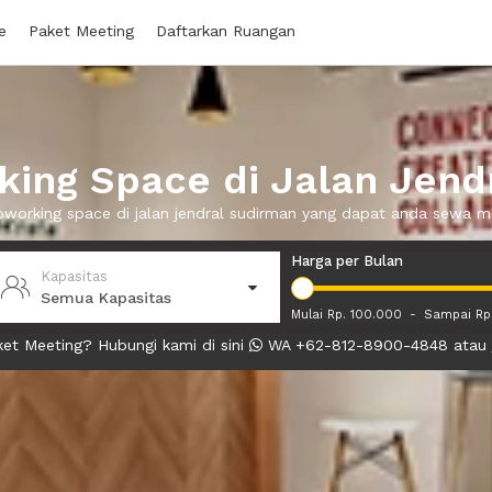
e
Paket Meeting
Daftarkan Ruangan
ing Space di Jalan Jend
oworking space di jalan jendral sudirman yang dapat anda sewa 
Harga per Bulan
Kapasitas
Semua Kapasitas
Mulai Rp. 100.000
-
Sampai Rp
et Meeting? Hubungi kami di sini
WA +62-812-8900-4848 atau