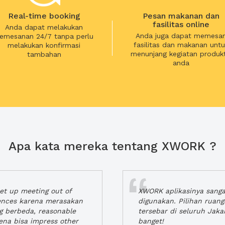
Real-time booking
Pesan makanan dan
fasilitas online
Anda dapat melakukan
Anda juga dapat memesa
emesanan 24/7 tanpa perlu
fasilitas dan makanan untu
melakukan konfirmasi
menunjang kegiatan produkt
tambahan
anda
Apa kata mereka tentang XWORK ?
t up meeting out of
XWORK aplikasinya sang
iences karena merasakan
digunakan. Pilihan ruan
ng berbeda, reasonable
tersebar di seluruh Jaka
rena bisa impress other
banget!