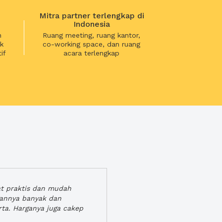
Mitra partner terlengkap di
Indonesia
n
Ruang meeting, ruang kantor,
k
co-working space, dan ruang
if
acara terlengkap
at praktis dan mudah
gannya banyak dan
rta. Harganya juga cakep