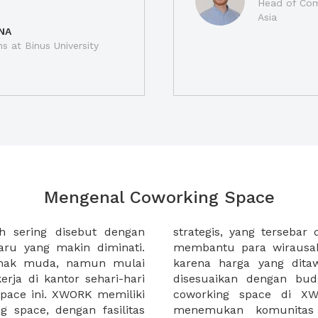
Head of Com
Asia
NA
ns at Binus University
Mengenal Coworking Space
h sering disebut dengan
 kota di Indonesia. XWORK
ru yang makin diminati.
erja di coworking space
anak muda, namun mulai
at terjangkau dan dapat
rja di kantor sehari-hari
masing. Selain itu sewa
pace ini. XWORK memiliki
 membantu Anda untuk
 space, dengan fasilitas
gan bisnis yang dapat