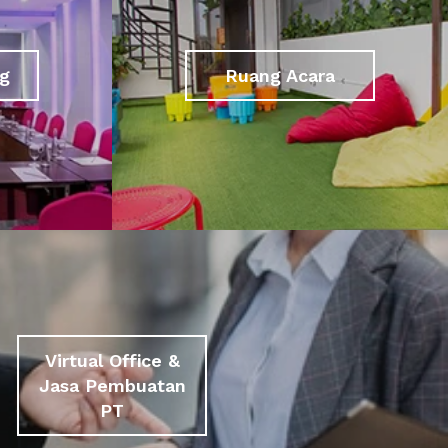
g
Ruang Acara
Virtual Office &
Jasa Pembuatan
PT