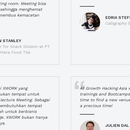
ting room. Meeting bisa
a, sehingga menghemat
enembus kemacetan
EDRIA STEF
Calligraphy S
N STANLEY
 for Snack Division at PT
jahtera Food Tbk
si XWORK yang
At Growth Hacking Asia w
ukan tempat untuk
trainings and Bootcamps
lecture Meeting. Sebagai
time to find a new venu
 membutuhkan tempat
a precious time!
h untuk berbisnis
ge. XWORK bukan hanya
ya.
JULIEN DAL