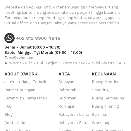
Website dan Aplikasi untuk menemukan dan menyewa ruang
meeting, kantor, ruang acara mulai dari perjam hingga bulanan.
Tersedia ribuan ruang meeting, ruang kantor, coworking space,
virtual office, dan ruangan lainnya yang senantiasa bertambah
+62 812 8900 4848
Senin - Jumat (09:00 - 16:30)
Sabtu, Minggu, Tgl Merah (09:00 - 13:00)
E.
cs@xwork.co
A.
Wisma 76, lt.23, Jl. Letjen S.Parman Kav.76, Slipi Jakarta 11410
ABOUT XWORK
AREA
KEGUNAAN
Jaminan Harga Terbaik
Senayan
Ruang Meeting
Partner Ruangan
Palmerah
Shooting
Ketentuan Pemesanan
Sudirman
Ruang Serbaguna
FAQ
Kuningan
Ruang Training
Blog
Kebayoran Lama
Seminar
Contact Us
Kebayoran Baru
Workshop
Privacy Policy
Gandaria
Ruang Presentasi