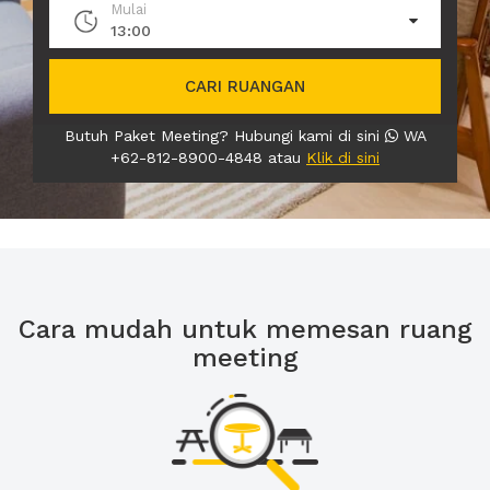
Mulai
13:00
CARI RUANGAN
Butuh Paket Meeting? Hubungi kami di sini
WA
+62-812-8900-4848 atau
Klik di sini
Cara mudah untuk memesan ruang
meeting