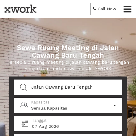
Call Now
Sewa Ruang Meeting di Jalan
Cawang Baru Tengah
Tersedia 0 ruang meeting di jalan cawang baru tengah
yang dapat anda sewa melalui XWORK
Kapasitas
Semua Kapasitas
Tanggal
07 Aug 2026