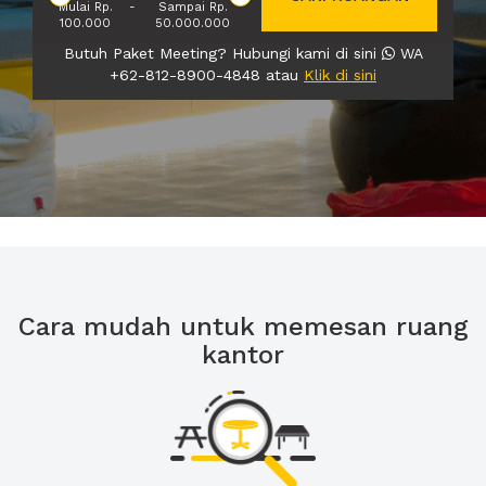
Mulai Rp.
-
Sampai Rp.
100.000
50.000.000
Butuh Paket Meeting? Hubungi kami di sini
WA
+62-812-8900-4848 atau
Klik di sini
Cara mudah untuk memesan ruang
kantor