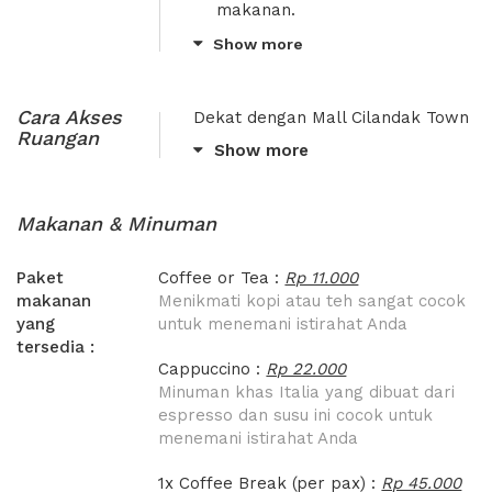
makanan.
Untuk Coffee Break
Show more
Arrangement harus
konfirmasi H-2 sebelum event
/ meeting.
Cara Akses
Dekat dengan Mall Cilandak Town
Ruangan
Square.
Dilarang merokok di dalam
Show more
ruangan.
Akses mudah dari Tol Pondok
Pinang - TMII (lingkar luar
Dilarang membawa hewan
Jakarta).
Makanan & Minuman
peliharaan.
Terletak di gedung perkantoran
Jika jumlah tamu melebihi
Paket
Coffee or Tea :
Sovereign Plaza, T.B. Simatupang.
Rp 11.000
kapasitas, wajib menginfokan
makanan
Menikmati kopi atau teh sangat cocok
terlebih dahulu ke pihak
Masuk dari lobby, tukarkan KTP,
yang
untuk menemani istirahat Anda
XWORK.
naik lift ke lantai 21.
tersedia :
Cappuccino :
Tunjukkan email konfirmasi
Rp 22.000
Minuman khas Italia yang dibuat dari
booking via XWORK setiba di
espresso dan susu ini cocok untuk
lokasi.
menemani istirahat Anda
1x Coffee Break (per pax) :
Rp 45.000