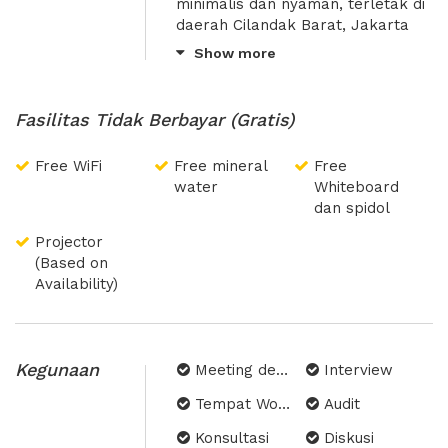
minimalis dan nyaman, terletak di
daerah Cilandak Barat, Jakarta
Selatan dekat Mal Cilandak Town
Show more
Square. Dilengkapi dengan
pemandangan kota dari jendela,
memberikan nuansa
Fasilitas Tidak Berbayar (Gratis)
profesionalitas ketika Anda
meeting, selain itu dapat
Free WiFi
Free mineral
Free
menenangkan pikiran melihat
water
Whiteboard
pemandangan Ibu Kota. Gratis
dan spidol
WiFi, air mineral, dan papan tulis.
Proyektor dan layanan
Projector
percetakan dapat disewa di
(Based on
tempat. Cocok untuk: Ruang
Availability)
Diskusi, Ruang Interview, Ruang
Audit, Tempat Konsultasi, Meeting
perusahaan, Tempat Negosiasi,
Ruang Presentasi, Ruang Kerja.
Kegunaan
Meeting dengan Tamu
Interview
Tempat Workshop
Audit
Konsultasi
Diskusi