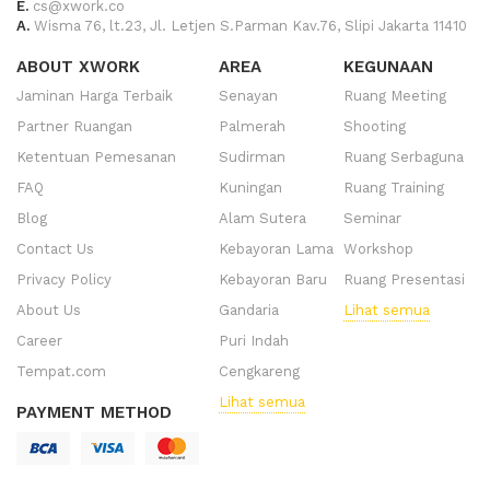
E.
cs@xwork.co
A.
Wisma 76, lt.23, Jl. Letjen S.Parman Kav.76, Slipi Jakarta 11410
ABOUT XWORK
AREA
KEGUNAAN
Jaminan Harga Terbaik
Senayan
Ruang Meeting
Partner Ruangan
Palmerah
Shooting
Ketentuan Pemesanan
Sudirman
Ruang Serbaguna
FAQ
Kuningan
Ruang Training
Blog
Alam Sutera
Seminar
Contact Us
Kebayoran Lama
Workshop
Privacy Policy
Kebayoran Baru
Ruang Presentasi
About Us
Gandaria
Lihat semua
Career
Puri Indah
Tempat.com
Cengkareng
Lihat semua
PAYMENT METHOD