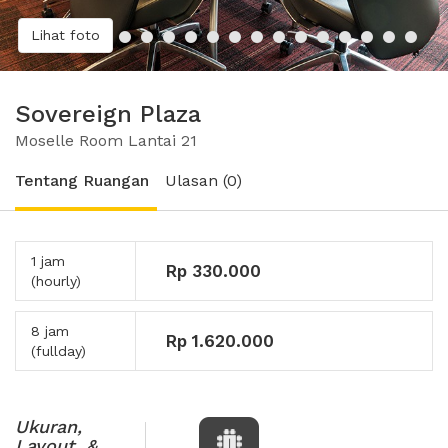
Lihat foto
Sovereign Plaza
Moselle Room Lantai 21
Tentang Ruangan
Ulasan (0)
1 jam
Rp 330.000
(hourly)
8 jam
Rp 1.620.000
(fullday)
Ukuran,
Layout, &