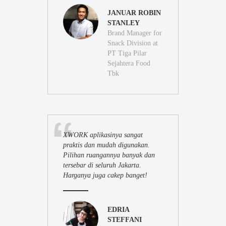
JANUAR ROBIN
STANLEY
Brand Manager for
Snack Division at
PT Tiga Pilar
Sejahtera Food
Tbk
XWORK aplikasinya sangat
praktis dan mudah digunakan.
Pilihan ruangannya banyak dan
tersebar di seluruh Jakarta.
Harganya juga cakep banget!
EDRIA
STEFFANI