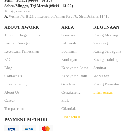
Senin - Jumat (09:00 - 16:30)
Sabtu, Minggu, Tgl Merah (09:00 - 13:00)
E.
cs@xwork.co
A.
Wisma 76, lt.23, Jl. Letjen S.Parman Kav.76, Slipi Jakarta 11410
ABOUT XWORK
AREA
KEGUNAAN
Jaminan Harga Terbaik
Senayan
Ruang Meeting
Partner Ruangan
Palmerah
Shooting
Ketentuan Pemesanan
Sudirman
Ruang Serbaguna
FAQ
Kuningan
Ruang Training
Blog
Kebayoran Lama
Seminar
Contact Us
Kebayoran Baru
Workshop
Privacy Policy
Gandaria
Ruang Presentasi
About Us
Cengkareng
Lihat semua
Career
Pluit
Tempat.com
Cilandak
Lihat semua
PAYMENT METHOD