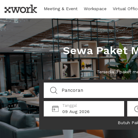
Meeting & Event
Workspace
Virtual Offic
Sewa Paket M
Tersedia 3 paket m
Tanggal
09 Aug 2026
Butuh Pak