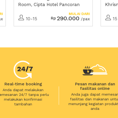
Room, Cipta Hotel Pancoran
Khris
Panco
RI
MULAI DARI
290.000
Rp
10-15
15
ax
/pax
Real-time booking
Pesan makanan dan
fasilitas online
Anda dapat melakukan
Anda juga dapat memesa
emesanan 24/7 tanpa perlu
fasilitas dan makanan untu
melakukan konfirmasi
menunjang kegiatan produkt
tambahan
anda