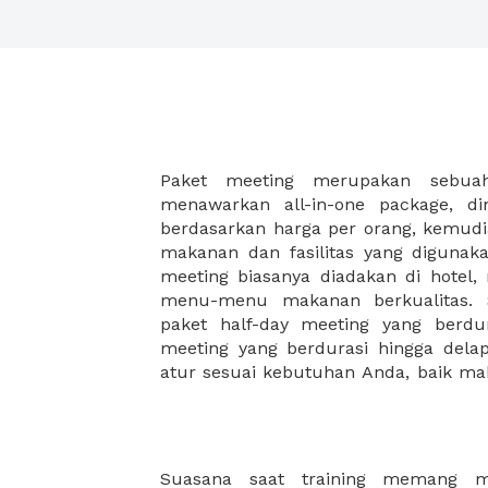
Paket meeting merupakan sebu
malam, dan juga coffee break disela
menawarkan all-in-one package, d
Paket meeting ini cocok untuk An
berdasarkan harga per orang, kemud
meeting besar seperti meeting akhir 
makanan dan fasilitas yang digunak
meeting di hotel, meeting di restoran
meeting biasanya diadakan di hotel
workshop. XWORK memiliki pilihan pa
menu-menu makanan berkualitas. S
yang disesuaikan dengan budget A
paket half-day meeting yang berdu
ribuan saja Anda dapat menikma
meeting yang berdurasi hingga del
atur sesuai kebutuhan Anda, baik 
Suasana saat training memang me
mau bukan jika training perusahaan 