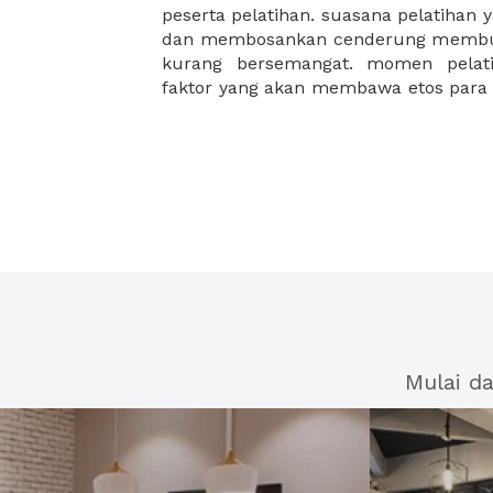
peserta pelatihan. suasana pelatihan 
lagi. XWORK akan selalu hadir sebag
dan membosankan cenderung membuat
kurang bersemangat. momen pelati
faktor yang akan membawa etos para 
Mulai d