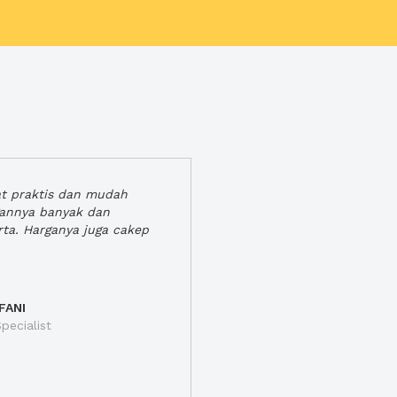
at praktis dan mudah
gannya banyak dan
rta. Harganya juga cakep
FANI
pecialist