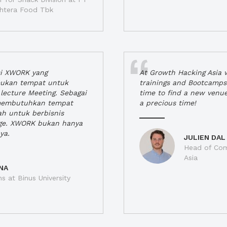
jahtera Food Tbk
si XWORK yang
At Growth Hacking Asia w
ukan tempat untuk
trainings and Bootcamps
lecture Meeting. Sebagai
time to find a new venu
 membutuhkan tempat
a precious time!
h untuk berbisnis
ge. XWORK bukan hanya
ya.
JULIEN DAL
Head of Com
Asia
NA
ns at Binus University