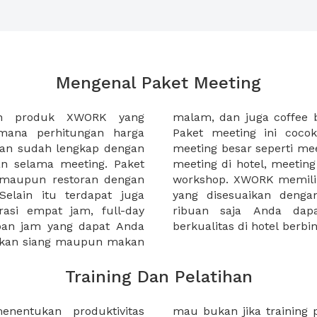
Mengenal Paket Meeting
ah produk XWORK yang
-sela acara meeting Anda.
imana perhitungan harga
da yang ingin menggelar
ian sudah lengkap dengan
tahun, meeting awal tahun,
an selama meeting. Paket
, atau seminar harian atau
, maupun restoran dengan
ket meeting yang lengkap
elain itu terdapat juga
nda, mulai dibawah 100
rasi empat jam, full-day
ti paket meeting yang
apan jam yang dapat Anda
berkualitas di hotel berb
makan siang maupun makan
Training Dan Pelatihan
nentukan produktivitas
anda berkesan biasa saja?