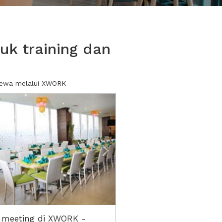
k training dan
 sewa melalui XWORK
ious
Next2
 meeting di XWORK -