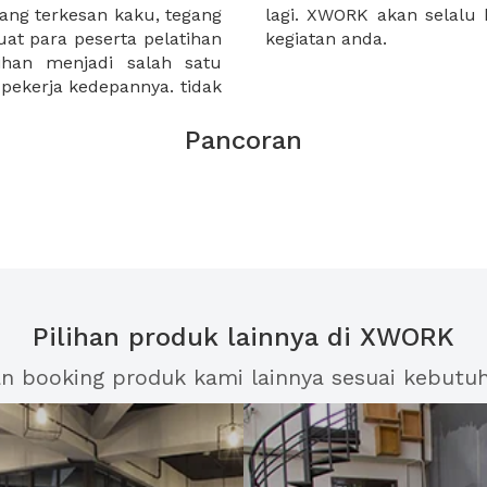
yang terkesan kaku, tegang
ai solusi untuk kebutuhan
 para peserta pelatihan
kegiatan anda.
han menjadi salah satu
pekerja kedepannya. tidak
Pancoran
Pilihan produk lainnya di XWORK
an booking produk kami lainnya sesuai kebutu