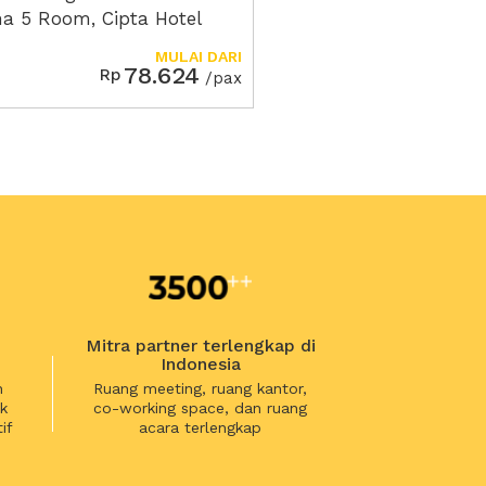
na 5 Room, Cipta Hotel
ran
MULAI DARI
78.624
Rp
/pax
Mitra partner terlengkap di
Indonesia
n
Ruang meeting, ruang kantor,
k
co-working space, dan ruang
if
acara terlengkap