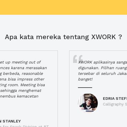
Apa kata mereka tentang XWORK ?
t up meeting out of
XWORK aplikasinya sang
iences karena merasakan
digunakan. Pilihan ruan
ng berbeda, reasonable
tersebar di seluruh Jaka
rena bisa impress other
banget!
ting room. Meeting bisa
a, sehingga menghemat
enembus kemacetan
EDRIA STEF
Calligraphy S
N STANLEY
 for Snack Division at PT