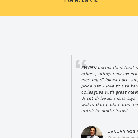
internet banking
XWORK bermanfaat buat se
offices, brings new exper
meeting di lokasi baru ya
price dan I love to use ka
colleagues with great mee
di set di lokasi mana saj
waktu dari pada harus m
untuk ke suatu lokasi.
JANUAR ROBI
Brand Manager