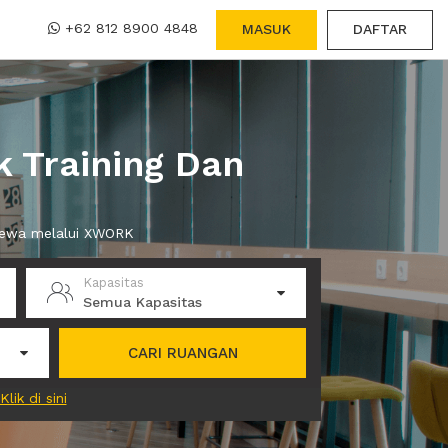
+62 812 8900 4848
MASUK
DAFTAR
 Training Dan
 sewa melalui XWORK
Kapasitas
Semua Kapasitas
CARI RUANGAN
Klik di sini