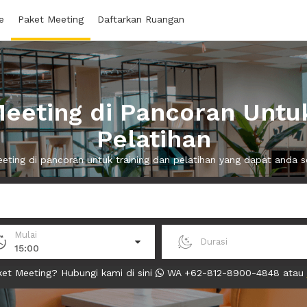
e
Paket Meeting
Daftarkan Ruangan
eeting di Pancoran Untuk
Pelatihan
eeting di pancoran untuk training dan pelatihan yang dapat anda
Mulai
Durasi
15:00
et Meeting? Hubungi kami di sini
WA +62-812-8900-4848 atau