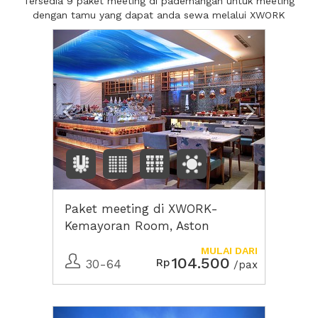
Tersedia 9 paket meeting di pademangan untuk meeting
dengan tamu yang dapat anda sewa melalui XWORK
Previous
Next2
Paket meeting di XWORK-
Kemayoran Room, Aston
Marina Ancol
MULAI DARI
104.500
Rp
30-64
/pax
Previous
Next2