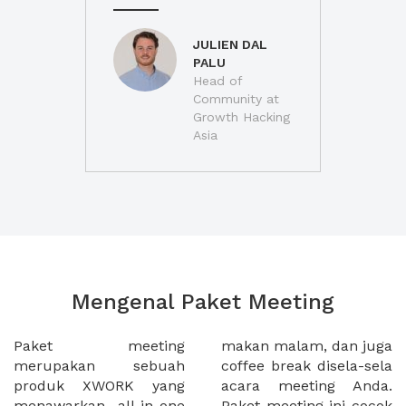
JULIEN DAL
PALU
Head of
Community at
Growth Hacking
Asia
Mengenal Paket Meeting
Paket meeting
makan malam, dan juga
merupakan sebuah
coffee break disela-sela
produk XWORK yang
acara meeting Anda.
menawarkan all-in-one
Paket meeting ini cocok