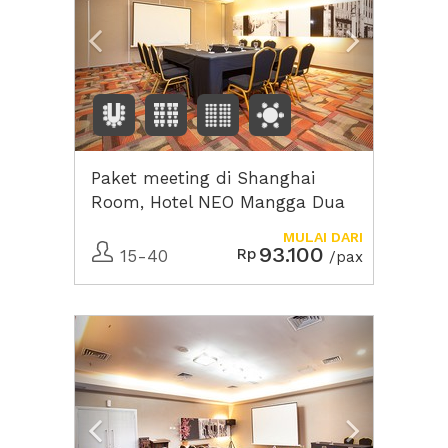
Paket meeting di Shanghai
Room, Hotel NEO Mangga Dua
Square
MULAI DARI
93.100
Rp
15-40
/pax
Previous
Next2