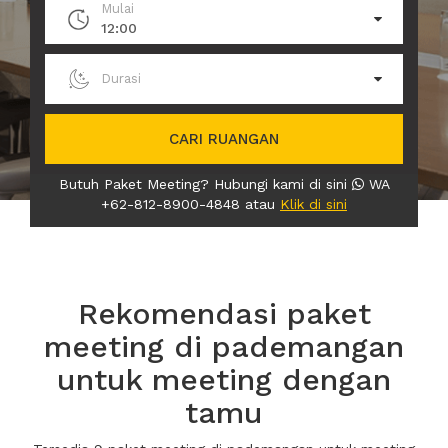
Mulai
12:00
Durasi
CARI RUANGAN
Butuh Paket Meeting? Hubungi kami di sini
WA
+62-812-8900-4848 atau
Klik di sini
Rekomendasi paket
meeting di pademangan
untuk meeting dengan
tamu