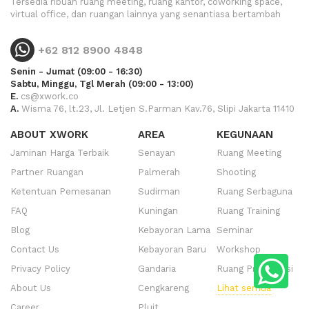
Tersedia ribuan ruang meeting, ruang kantor, coworking space,
virtual office, dan ruangan lainnya yang senantiasa bertambah
+62 812 8900 4848
Senin - Jumat (09:00 - 16:30)
Sabtu, Minggu, Tgl Merah (09:00 - 13:00)
E.
cs@xwork.co
A.
Wisma 76, lt.23, Jl. Letjen S.Parman Kav.76, Slipi Jakarta 11410
ABOUT XWORK
AREA
KEGUNAAN
Jaminan Harga Terbaik
Senayan
Ruang Meeting
Partner Ruangan
Palmerah
Shooting
Ketentuan Pemesanan
Sudirman
Ruang Serbaguna
FAQ
Kuningan
Ruang Training
Blog
Kebayoran Lama
Seminar
Contact Us
Kebayoran Baru
Workshop
Privacy Policy
Gandaria
Ruang Presentasi
About Us
Cengkareng
Lihat semua
Career
Pluit