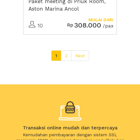
Paket meeting di Priuk Room,
Aston Marina Ancol
MULAI DARI
308.000
Rp
10
/pax
1
2
Next
Transaksi online mudah dan terpercaya
Kemudahan pembayaran dengan sistem SSL