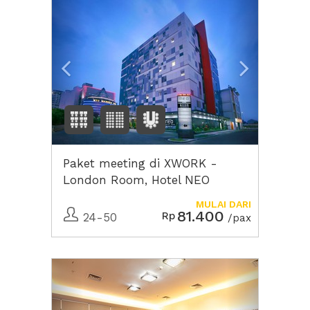
Paket meeting di XWORK -
London Room, Hotel NEO
Mangga Dua Square
MULAI DARI
81.400
Rp
24-50
/pax
Previous
Next2