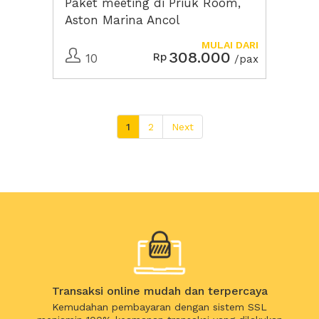
Paket meeting di Priuk Room,
Aston Marina Ancol
MULAI DARI
308.000
Rp
10
/pax
1
2
Next
Transaksi online mudah dan terpercaya
Kemudahan pembayaran dengan sistem SSL