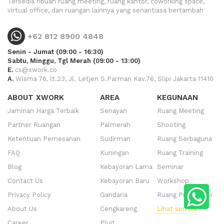
Tersedia ribuan ruang meeting, ruang kantor, coworking space,
virtual office, dan ruangan lainnya yang senantiasa bertambah
+62 812 8900 4848
Senin - Jumat (09:00 - 16:30)
Sabtu, Minggu, Tgl Merah (09:00 - 13:00)
E.
cs@xwork.co
A.
Wisma 76, lt.23, Jl. Letjen S.Parman Kav.76, Slipi Jakarta 11410
ABOUT XWORK
AREA
KEGUNAAN
Jaminan Harga Terbaik
Senayan
Ruang Meeting
Partner Ruangan
Palmerah
Shooting
Ketentuan Pemesanan
Sudirman
Ruang Serbaguna
FAQ
Kuningan
Ruang Training
Blog
Kebayoran Lama
Seminar
Contact Us
Kebayoran Baru
Workshop
Privacy Policy
Gandaria
Ruang Presentasi
About Us
Cengkareng
Lihat semua
Career
Pluit