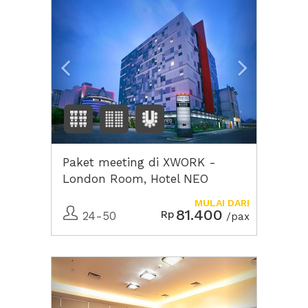
Paket meeting di XWORK -
London Room, Hotel NEO
Mangga Dua Square
MULAI DARI
81.400
Rp
24-50
/pax
Previous
Next2