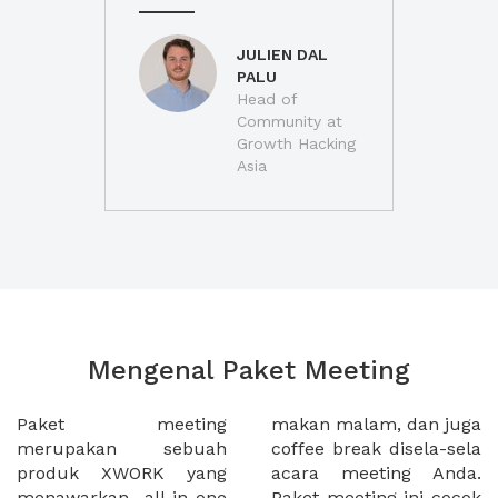
JULIEN DAL
PALU
Head of
Community at
Growth Hacking
Asia
Mengenal Paket Meeting
Paket meeting
makan malam, dan juga
merupakan sebuah
coffee break disela-sela
produk XWORK yang
acara meeting Anda.
menawarkan all-in-one
Paket meeting ini cocok