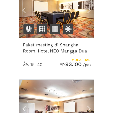
Paket meeting di Shanghai
Room, Hotel NEO Mangga Dua
Square
MULAI DARI
93.100
Rp
15-40
/pax
Previous
Next2