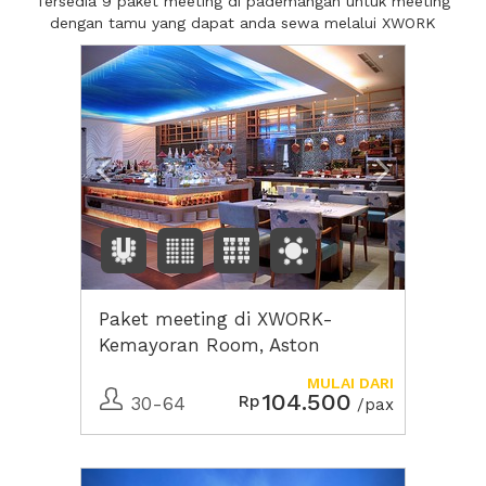
Tersedia 9 paket meeting di pademangan untuk meeting
dengan tamu yang dapat anda sewa melalui XWORK
Previous
Next2
Paket meeting di XWORK-
Kemayoran Room, Aston
Marina Ancol
MULAI DARI
104.500
Rp
30-64
/pax
Previous
Next2