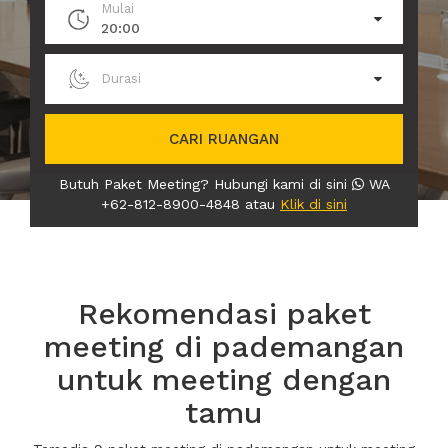
Mulai
20:00
Durasi
CARI RUANGAN
Butuh Paket Meeting? Hubungi kami di sini
WA
+62-812-8900-4848 atau
Klik di sini
Rekomendasi paket
meeting di pademangan
untuk meeting dengan
tamu