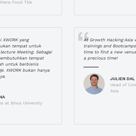
jahtera Food Tbk
si XWORK yang
At Growth Hacking Asia w
ukan tempat untuk
trainings and Bootcamps
lecture Meeting. Sebagai
time to find a new venu
 membutuhkan tempat
a precious time!
h untuk berbisnis
ge. XWORK bukan hanya
ya.
JULIEN DAL
Head of Com
Asia
NA
ns at Binus University