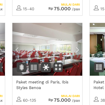
RI
MULAI DARI
75.000
Rp
15-40
15
ax
/pax
Next2
Previous
Next2
Paket meeting di Paris, Ibis
Paket
Styles Benoa
Hotel
RI
MULAI DARI
75.000
Rp
60-135
38
ax
/pax