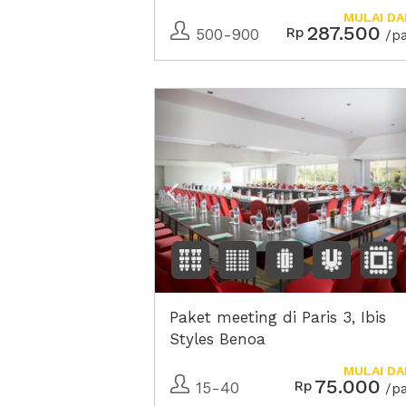
MULAI DA
287.500
Rp
500-900
/p
Previous
Paket meeting di Paris 3, Ibis
Styles Benoa
MULAI DA
75.000
Rp
15-40
/p