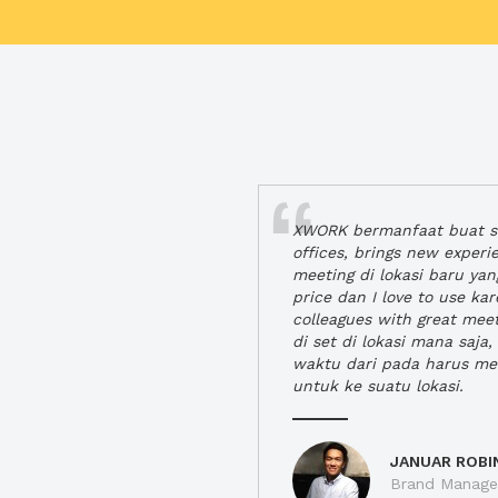
XWORK bermanfaat buat se
offices, brings new exper
meeting di lokasi baru ya
price dan I love to use ka
colleagues with great mee
di set di lokasi mana saj
waktu dari pada harus m
untuk ke suatu lokasi.
JANUAR ROBI
Brand Manager