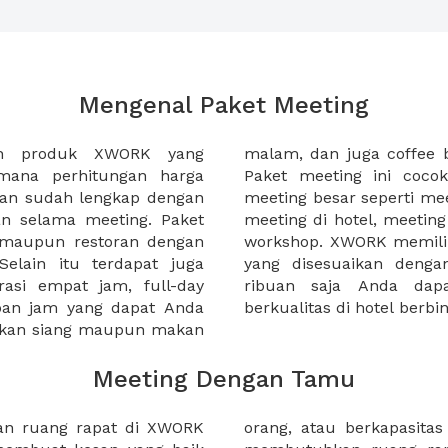
Mengenal Paket Meeting
ah produk XWORK yang
-sela acara meeting Anda.
imana perhitungan harga
da yang ingin menggelar
ian sudah lengkap dengan
tahun, meeting awal tahun,
an selama meeting. Paket
, atau seminar harian atau
, maupun restoran dengan
ket meeting yang lengkap
elain itu terdapat juga
nda, mulai dibawah 100
rasi empat jam, full-day
ti paket meeting yang
apan jam yang dapat Anda
berkualitas di hotel berb
makan siang maupun makan
Meeting Dengan Tamu
dan ruang rapat di XWORK
luhan orang. Apakah anda