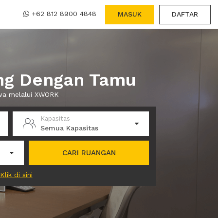
+62 812 8900 4848
MASUK
DAFTAR
ing Dengan Tamu
ewa melalui XWORK
Kapasitas
Semua Kapasitas
CARI RUANGAN
Klik di sini