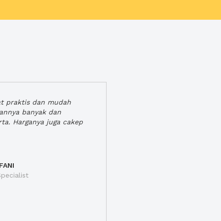
at praktis dan mudah
gannya banyak dan
rta. Harganya juga cakep
FANI
pecialist