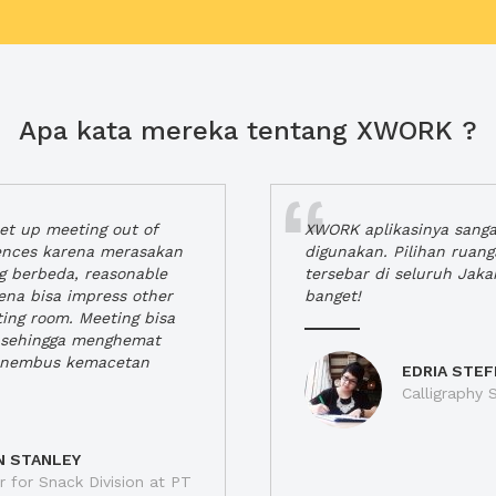
Apa kata mereka tentang XWORK ?
t up meeting out of
XWORK aplikasinya sang
iences karena merasakan
digunakan. Pilihan ruan
ng berbeda, reasonable
tersebar di seluruh Jaka
rena bisa impress other
banget!
ting room. Meeting bisa
a, sehingga menghemat
enembus kemacetan
EDRIA STEF
Calligraphy S
N STANLEY
 for Snack Division at PT