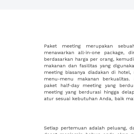
Paket meeting merupakan sebu
malam, dan juga coffee break disela
menawarkan all-in-one package, d
Paket meeting ini cocok untuk An
berdasarkan harga per orang, kemud
meeting besar seperti meeting akhir 
makanan dan fasilitas yang digunak
meeting di hotel, meeting di restoran
meeting biasanya diadakan di hotel
workshop. XWORK memiliki pilihan pa
menu-menu makanan berkualitas. S
yang disesuaikan dengan budget A
paket half-day meeting yang berdu
ribuan saja Anda dapat menikma
meeting yang berdurasi hingga del
atur sesuai kebutuhan Anda, baik 
Setiap pertemuan adalah peluang, 
orang, atau berkapasitas hingga pu