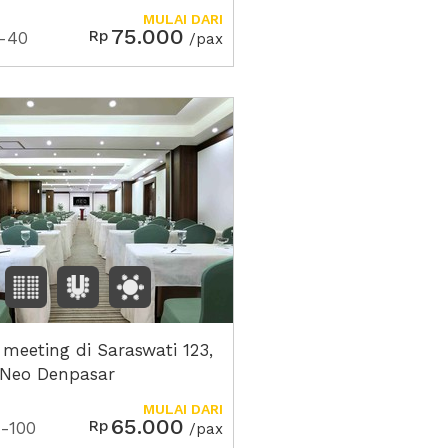
MULAI DARI
75.000
Rp
-40
/pax
 meeting di Saraswati 123,
 Neo Denpasar
MULAI DARI
65.000
Rp
-100
/pax