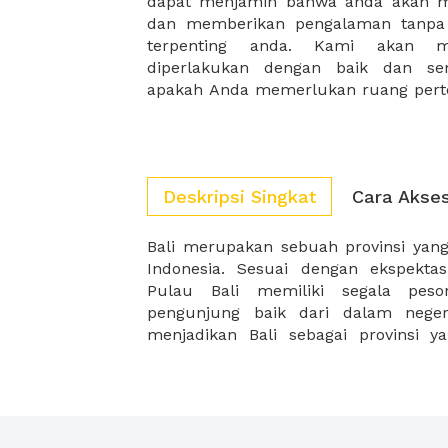
dapat menjamin bahwa anda akan m
membutuhkan ruang rapat mewah
dan memberikan pengalaman tanpa 
fasilitas yang dirancang khusus unt
terpenting anda. Kami akan m
diperlakukan dengan baik dan sem
apakah Anda memerlukan ruang pert
Deskripsi Singkat
Cara Akse
Bali merupakan sebuah provinsi yang
terbanyak setiap tahunnya. Tidak
Indonesia. Sesuai dengan ekspektas
dibangun berbagai hotel mewah berst
Pulau Bali memiliki segala pes
gedung perkantoran karena pertumbu
pengunjung baik dari dalam nege
menjadikan Bali sebagai provinsi y