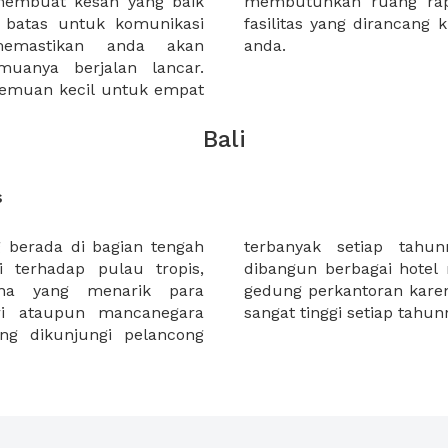
embuat kesan yang baik
? anda akan menemukan
batas untuk komunikasi
uk memastikan kesuksesan
emastikan anda akan
anda.
uanya berjalan lancar.
emuan kecil untuk empat
Bali
s
 berada di bagian tengah
 mengherankan, di Bali,
i terhadap pulau tropis,
andar internasional serta
ona yang menarik para
han perekonomian di Bali
ri ataupun mancanegara
sangat tinggi setiap tahun
ang dikunjungi pelancong