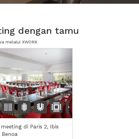
ting dengan tamu
ewa melalui XWORK
ious
Next2
meeting di Paris 2, Ibis
s Benoa