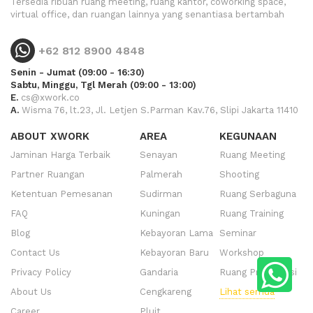
Tersedia ribuan ruang meeting, ruang kantor, coworking space,
virtual office, dan ruangan lainnya yang senantiasa bertambah
+62 812 8900 4848
Senin - Jumat (09:00 - 16:30)
Sabtu, Minggu, Tgl Merah (09:00 - 13:00)
E.
cs@xwork.co
A.
Wisma 76, lt.23, Jl. Letjen S.Parman Kav.76, Slipi Jakarta 11410
ABOUT XWORK
AREA
KEGUNAAN
Jaminan Harga Terbaik
Senayan
Ruang Meeting
Partner Ruangan
Palmerah
Shooting
Ketentuan Pemesanan
Sudirman
Ruang Serbaguna
FAQ
Kuningan
Ruang Training
Blog
Kebayoran Lama
Seminar
Contact Us
Kebayoran Baru
Workshop
Privacy Policy
Gandaria
Ruang Presentasi
About Us
Cengkareng
Lihat semua
Career
Pluit