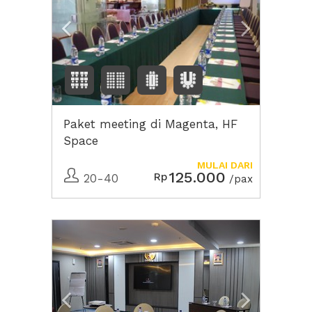
Paket meeting di Magenta, HF
Space
MULAI DARI
125.000
Rp
20-40
/pax
Previous
Next2