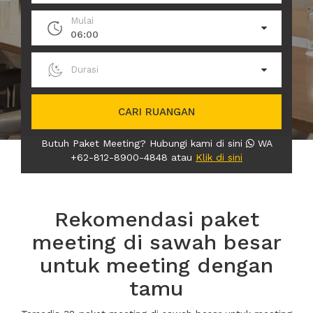
Mulai
06:00
Durasi
CARI RUANGAN
Butuh Paket Meeting? Hubungi kami di sini
WA
+62-812-8900-4848 atau
Klik di sini
Rekomendasi paket
meeting di sawah besar
untuk meeting dengan
tamu