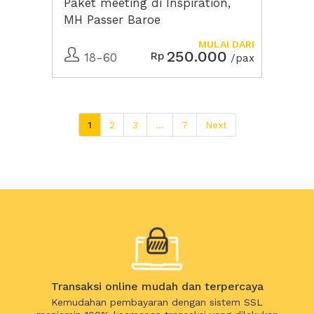
Paket meeting di Inspiration,
MH Passer Baroe
MULAI DARI
250.000
Rp
18-60
/pax
1
2
3
...
7
Next
Transaksi online mudah dan terpercaya
Kemudahan pembayaran dengan sistem SSL