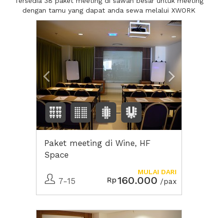
Tersedia 38 paket meeting di sawah besar untuk meeting
dengan tamu yang dapat anda sewa melalui XWORK
Previous
Next2
Paket meeting di Wine, HF
Space
MULAI DARI
160.000
Rp
7-15
/pax
Previous
Next2