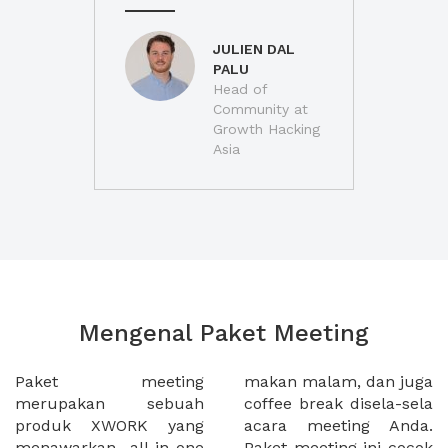
JULIEN DAL
PALU
Head of
Community at
Growth Hacking
Asia
Mengenal Paket Meeting
Paket meeting
makan malam, dan juga
merupakan sebuah
coffee break disela-sela
produk XWORK yang
acara meeting Anda.
menawarkan all-in-one
Paket meeting ini cocok