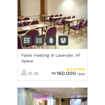
Paket meeting di Lavender, HF
Space
MULAI DARI
160.000
Rp
12-25
/pax
Previous
Next2