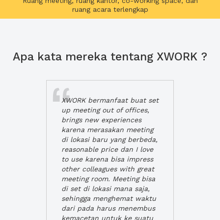
Ruang meeting, ruang kantor, co-working space, dan
ruang acara terlengkap
Apa kata mereka tentang XWORK ?
XWORK bermanfaat buat set
up meeting out of offices,
brings new experiences
karena merasakan meeting
di lokasi baru yang berbeda,
reasonable price dan I love
to use karena bisa impress
other colleagues with great
meeting room. Meeting bisa
di set di lokasi mana saja,
sehingga menghemat waktu
dari pada harus menembus
kemacetan untuk ke suatu