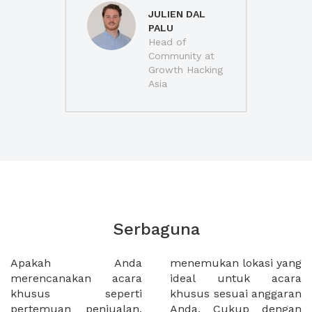
JULIEN DAL
PALU
Head of
Community at
Growth Hacking
Asia
Serbaguna
Apakah Anda
menemukan lokasi yang
merencanakan acara
ideal untuk acara
khusus seperti
khusus sesuai anggaran
pertemuan penjualan,
Anda. Cukup dengan