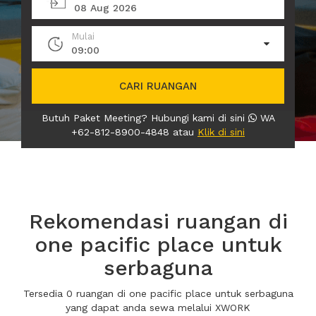
08 Aug 2026
Mulai
09:00
CARI RUANGAN
Butuh Paket Meeting? Hubungi kami di sini
WA
+62-812-8900-4848 atau
Klik di sini
Rekomendasi ruangan di
one pacific place untuk
serbaguna
Tersedia 0 ruangan di one pacific place untuk serbaguna
yang dapat anda sewa melalui XWORK