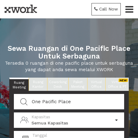
Call Now
Sewa Ruangan di One Pacific Place
Untuk Serbaguna
Tersedia 0 ruangan di one pacific place untuk serbaguna
yang dapat anda sewa melalui XWORK
Ruang
Coworking
Paket
Virtual
Virtual
Ruang
Kantor
Desk
Meeting
Office
Office & PT
Meeting
Kapasitas
Semua Kapasitas
Tanggal