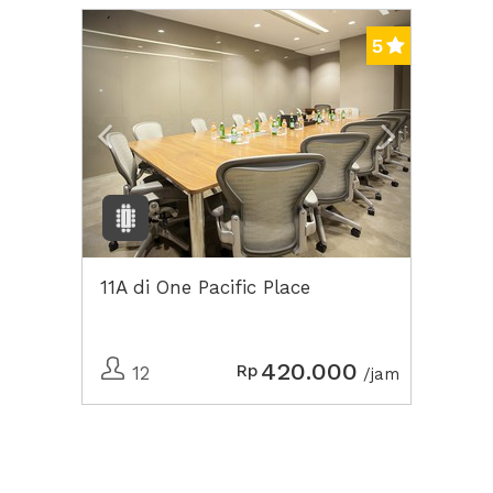
Previous
Next2
5
11A di One Pacific Place
420.000
Rp
12
/jam