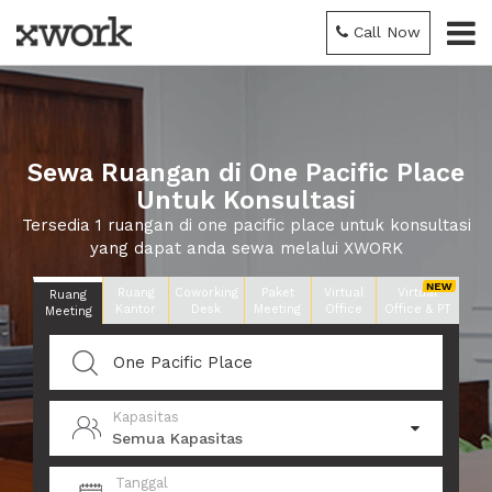
Call Now
Sewa Ruangan di One Pacific Place
Untuk Konsultasi
Tersedia 1 ruangan di one pacific place untuk konsultasi
yang dapat anda sewa melalui XWORK
Ruang
Coworking
Paket
Virtual
Virtual
Ruang
Kantor
Desk
Meeting
Office
Office & PT
Meeting
Kapasitas
Semua Kapasitas
Tanggal