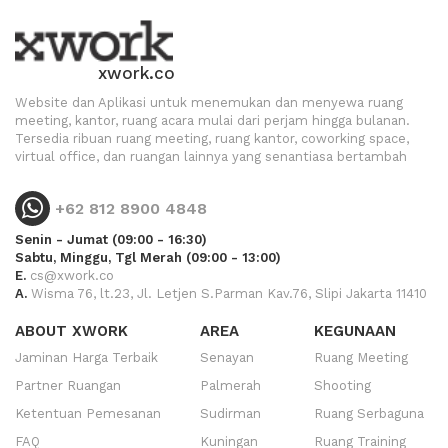
xwork.co
Website dan Aplikasi untuk menemukan dan menyewa ruang
meeting, kantor, ruang acara mulai dari perjam hingga bulanan.
Tersedia ribuan ruang meeting, ruang kantor, coworking space,
virtual office, dan ruangan lainnya yang senantiasa bertambah
+62 812 8900 4848
Senin - Jumat (09:00 - 16:30)
Sabtu, Minggu, Tgl Merah (09:00 - 13:00)
E.
cs@xwork.co
A.
Wisma 76, lt.23, Jl. Letjen S.Parman Kav.76, Slipi Jakarta 11410
ABOUT XWORK
AREA
KEGUNAAN
Jaminan Harga Terbaik
Senayan
Ruang Meeting
Partner Ruangan
Palmerah
Shooting
Ketentuan Pemesanan
Sudirman
Ruang Serbaguna
FAQ
Kuningan
Ruang Training