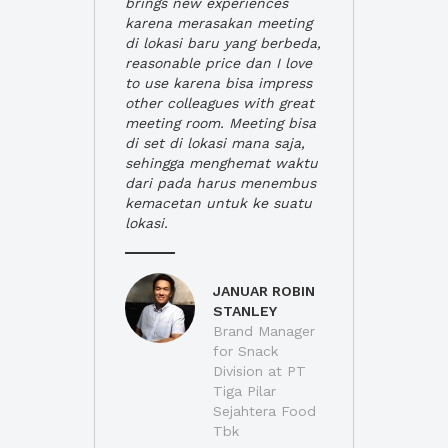
brings new experiences
karena merasakan meeting
di lokasi baru yang berbeda,
reasonable price dan I love
to use karena bisa impress
other colleagues with great
meeting room. Meeting bisa
di set di lokasi mana saja,
sehingga menghemat waktu
dari pada harus menembus
kemacetan untuk ke suatu
lokasi.
JANUAR ROBIN
STANLEY
Brand Manager
for Snack
Division at PT
Tiga Pilar
Sejahtera Food
Tbk