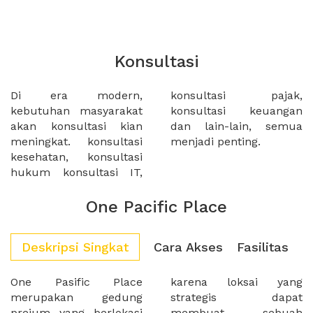
Konsultasi
Di era modern,
konsultasi pajak,
kebutuhan masyarakat
konsultasi keuangan
akan konsultasi kian
dan lain-lain, semua
meningkat. konsultasi
menjadi penting.
kesehatan, konsultasi
hukum konsultasi IT,
One Pacific Place
Deskripsi Singkat
Cara Akses
Fasilitas
One Pasific Place
karena loksai yang
merupakan gedung
strategis dapat
preium yang berlokasi
membuat sebuah