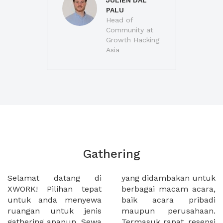
JULIEN DAL
PALU
Head of
Community at
Growth Hacking
Asia
Gathering
Selamat datang di
yang didambakan untuk
XWORK! Pilihan tepat
berbagai macam acara,
untuk anda menyewa
baik acara pribadi
ruangan untuk jenis
maupun perusahaan.
gathering apapun. Sewa
Termasuk rapat, resepsi