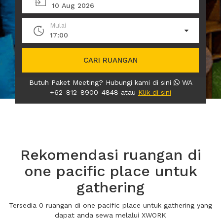
10 Aug 2026
Mulai
17:00
CARI RUANGAN
Butuh Paket Meeting? Hubungi kami di sini
WA
+62-812-8900-4848 atau
Klik di sini
Rekomendasi ruangan di
one pacific place untuk
gathering
Tersedia 0 ruangan di one pacific place untuk gathering yang
dapat anda sewa melalui XWORK