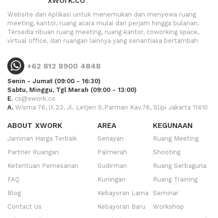
xwork.co
Website dan Aplikasi untuk menemukan dan menyewa ruang
meeting, kantor, ruang acara mulai dari perjam hingga bulanan.
Tersedia ribuan ruang meeting, ruang kantor, coworking space,
virtual office, dan ruangan lainnya yang senantiasa bertambah
+62 812 8900 4848
Senin - Jumat (09:00 - 16:30)
Sabtu, Minggu, Tgl Merah (09:00 - 13:00)
E.
cs@xwork.co
A.
Wisma 76, lt.23, Jl. Letjen S.Parman Kav.76, Slipi Jakarta 11410
ABOUT XWORK
AREA
KEGUNAAN
Jaminan Harga Terbaik
Senayan
Ruang Meeting
Partner Ruangan
Palmerah
Shooting
Ketentuan Pemesanan
Sudirman
Ruang Serbaguna
FAQ
Kuningan
Ruang Training
Blog
Kebayoran Lama
Seminar
Contact Us
Kebayoran Baru
Workshop