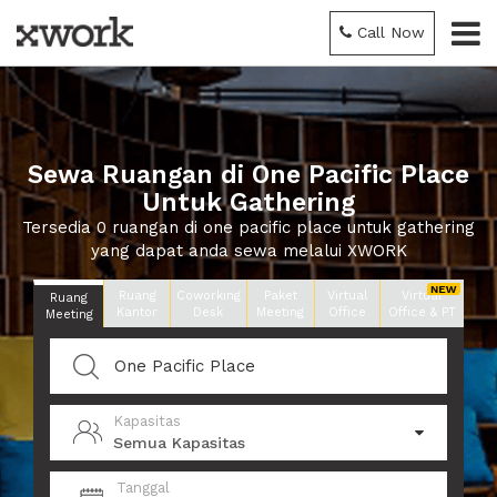
Call Now
Sewa Ruangan di One Pacific Place
Untuk Gathering
Tersedia 0 ruangan di one pacific place untuk gathering
yang dapat anda sewa melalui XWORK
Ruang
Coworking
Paket
Virtual
Virtual
Ruang
Kantor
Desk
Meeting
Office
Office & PT
Meeting
Kapasitas
Semua Kapasitas
Tanggal