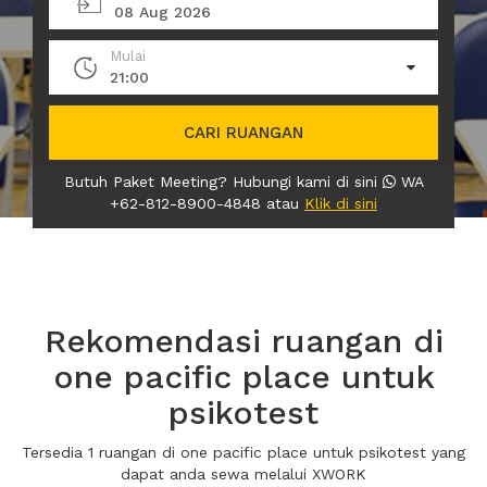
08 Aug 2026
Mulai
21:00
CARI RUANGAN
Butuh Paket Meeting? Hubungi kami di sini
WA
+62-812-8900-4848 atau
Klik di sini
Rekomendasi ruangan di
one pacific place untuk
psikotest
Tersedia 1 ruangan di one pacific place untuk psikotest yang
dapat anda sewa melalui XWORK