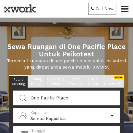
Call Now
Sewa Ruangan di One Pacific Place
Untuk Psikotest
Tersedia 1 ruangan di one pacific place untuk psikotest
yang dapat anda sewa melalui XWORK
Ruang
Coworking
Paket
Virtual
Virtual
Ruang
Kantor
Desk
Meeting
Office
Office & PT
Meeting
Kapasitas
Semua Kapasitas
Tanggal