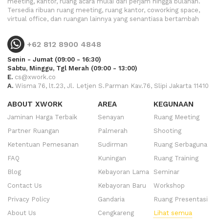
meeting, kantor, ruang acara mulai dari perjam hingga bulanan.
Tersedia ribuan ruang meeting, ruang kantor, coworking space,
virtual office, dan ruangan lainnya yang senantiasa bertambah
+62 812 8900 4848
Senin - Jumat (09:00 - 16:30)
Sabtu, Minggu, Tgl Merah (09:00 - 13:00)
E.
cs@xwork.co
A.
Wisma 76, lt.23, Jl. Letjen S.Parman Kav.76, Slipi Jakarta 11410
ABOUT XWORK
AREA
KEGUNAAN
Jaminan Harga Terbaik
Senayan
Ruang Meeting
Partner Ruangan
Palmerah
Shooting
Ketentuan Pemesanan
Sudirman
Ruang Serbaguna
FAQ
Kuningan
Ruang Training
Blog
Kebayoran Lama
Seminar
Contact Us
Kebayoran Baru
Workshop
Privacy Policy
Gandaria
Ruang Presentasi
About Us
Cengkareng
Lihat semua