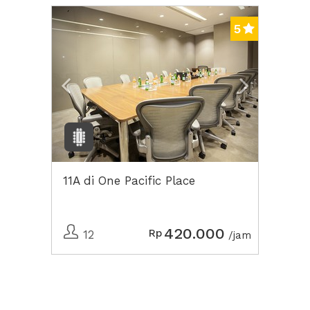
Previous
Next2
5
11A di One Pacific Place
420.000
Rp
12
/jam