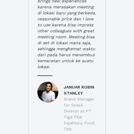
brings new experiences
karena merasakan meeting
di lokasi baru yang berbeda,
reasonable price dan I love
to use karena bisa impress
other colleagues with great
meeting room. Meeting bisa
di set di lokasi mana saja,
sehingga menghemat waktu
dari pada harus menembus
kemacetan untuk ke suatu
lokasi.
JANUAR ROBIN
STANLEY
Brand Manager
for Snack
Division at PT
Tiga Pilar
Sejahtera Food
Tbk