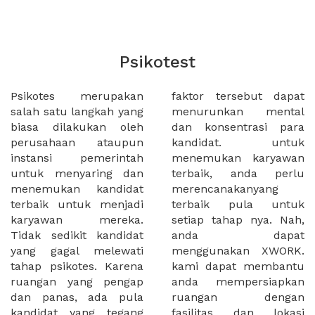
Psikotest
Psikotes merupakan
faktor tersebut dapat
salah satu langkah yang
menurunkan mental
biasa dilakukan oleh
dan konsentrasi para
perusahaan ataupun
kandidat. untuk
instansi pemerintah
menemukan karyawan
untuk menyaring dan
terbaik, anda perlu
menemukan kandidat
merencanakanyang
terbaik untuk menjadi
terbaik pula untuk
karyawan mereka.
setiap tahap nya. Nah,
Tidak sedikit kandidat
anda dapat
yang gagal melewati
menggunakan XWORK.
tahap psikotes. Karena
kami dapat membantu
ruangan yang pengap
anda mempersiapkan
dan panas, ada pula
ruangan dengan
kandidat yang tegang
fasilitas dan lokasi