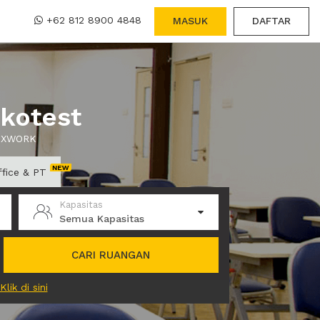
+62 812 8900 4848
MASUK
DAFTAR
ikotest
ui XWORK
ffice & PT
Kapasitas
Semua Kapasitas
CARI RUANGAN
Klik di sini