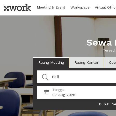
Meeting & Event
Workspace
Virtual Offic
Sewa R
Tersedi
Ruang Meeting
Ruang Kantor
Cow
Tanggal
07 Aug 2026
Butuh Pak