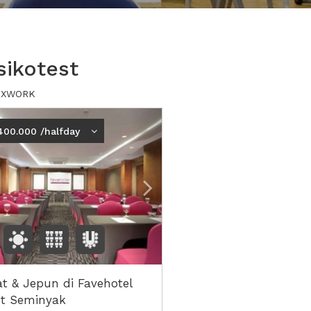
sikotest
ui XWORK
ious
Next2
400.000 /halfday
t & Jepun di Favehotel
t Seminyak