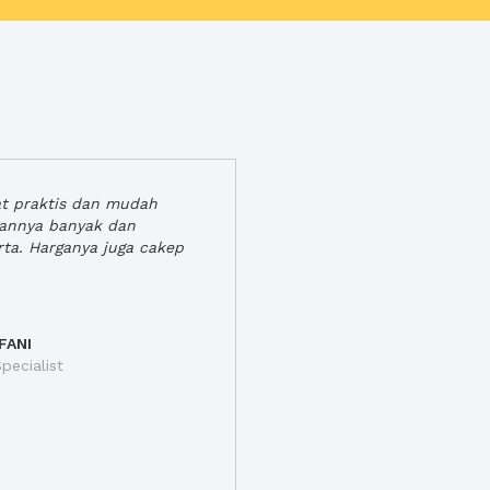
at praktis dan mudah
gannya banyak dan
rta. Harganya juga cakep
FANI
pecialist