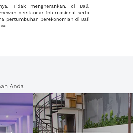
nya.
han Anda