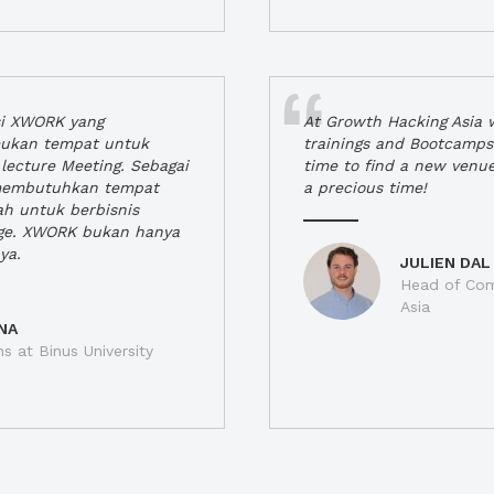
si XWORK yang
At Growth Hacking Asia w
ukan tempat untuk
trainings and Bootcamps
lecture Meeting. Sebagai
time to find a new venu
 membutuhkan tempat
a precious time!
h untuk berbisnis
ge. XWORK bukan hanya
ya.
JULIEN DAL
Head of Com
Asia
NA
ns at Binus University