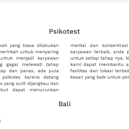
Psikotest
kah yang biasa dilakukan
didat. untuk menemukan
merintah untuk menyaring
canakanyang terbaik pula
untuk menjadi karyawan
dapat menggunakan XWORK.
ng gagal melewati tahap
siapkan ruangan dengan
gap dan panas, ada pula
an memberikan branding dan
 psikotes karena datang
kesan yang baik untuk pe
s yang sulit dijangkau dan
sebut dapat menurunkan
Bali
s