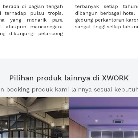
 berada di bagian tengah
 mengherankan, di Bali,
i terhadap pulau tropis,
andar internasional serta
ona yang menarik para
han perekonomian di Bali
ri ataupun mancanegara
sangat tinggi setiap tahun
ang dikunjungi pelancong
Pilihan produk lainnya di XWORK
an booking produk kami lainnya sesuai kebutu