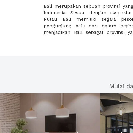
Bali merupakan sebuah provinsi yang
terbanyak setiap tahunnya. Tidak
Indonesia. Sesuai dengan ekspektas
dibangun berbagai hotel mewah berst
Pulau Bali memiliki segala pes
gedung perkantoran karena pertumbu
pengunjung baik dari dalam nege
menjadikan Bali sebagai provinsi y
Mulai d