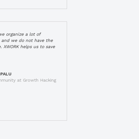
e organize a lot of
 and we do not have the
e. XWORK helps us to save
 PALU
munity at Growth Hacking