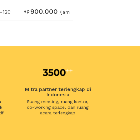
900.000
Rp
-120
/jam
Mitra partner terlengkap di
Indonesia
n
Ruang meeting, ruang kantor,
k
co-working space, dan ruang
if
acara terlengkap