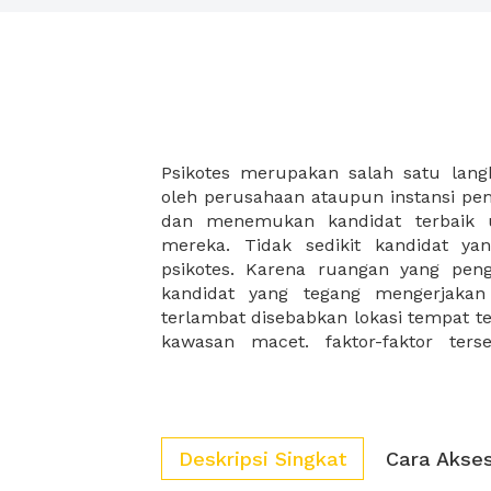
Psikotes merupakan salah satu lang
mental dan konsentrasi para kan
oleh perusahaan ataupun instansi pe
karyawan terbaik, anda perlu meren
dan menemukan kandidat terbaik 
untuk setiap tahap nya. Nah, anda 
mereka. Tidak sedikit kandidat ya
kami dapat membantu anda memper
psikotes. Karena ruangan yang pen
fasilitas dan lokasi terbaik. ini ak
kandidat yang tegang mengerjakan
terlambat disebabkan lokasi tempat te
kawasan macet. faktor-faktor ter
Deskripsi Singkat
Cara Akse