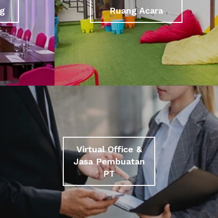
g
Ruang Acara
Virtual Office &
Jasa Pembuatan
PT