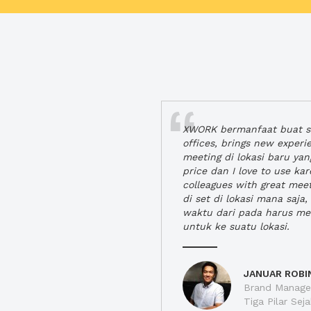
XWORK bermanfaat buat se
offices, brings new exper
meeting di lokasi baru ya
price dan I love to use ka
colleagues with great mee
di set di lokasi mana saj
waktu dari pada harus m
untuk ke suatu lokasi.
JANUAR ROBI
Brand Manager
Tiga Pilar Se