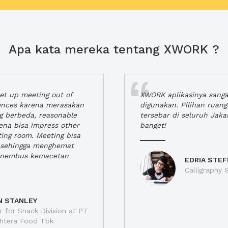
Apa kata mereka tentang XWORK ?
t up meeting out of
XWORK aplikasinya sang
iences karena merasakan
digunakan. Pilihan ruan
ng berbeda, reasonable
tersebar di seluruh Jaka
rena bisa impress other
banget!
ting room. Meeting bisa
a, sehingga menghemat
enembus kemacetan
EDRIA STEF
Calligraphy S
N STANLEY
 for Snack Division at PT
jahtera Food Tbk