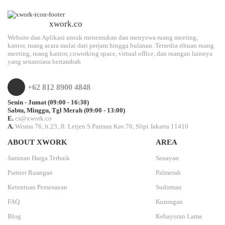
xwork.co
Website dan Aplikasi untuk menemukan dan menyewa ruang meeting,
kantor, ruang acara mulai dari perjam hingga bulanan. Tersedia ribuan ruang
meeting, ruang kantor, coworking space, virtual office, dan ruangan lainnya
yang senantiasa bertambah
+62 812 8900 4848
Senin - Jumat (09:00 - 16:30)
Sabtu, Minggu, Tgl Merah (09:00 - 13:00)
E.
cs@xwork.co
A.
Wisma 76, lt.23, Jl. Letjen S.Parman Kav.76, Slipi Jakarta 11410
ABOUT XWORK
AREA
Jaminan Harga Terbaik
Senayan
Partner Ruangan
Palmerah
Ketentuan Pemesanan
Sudirman
FAQ
Kuningan
Blog
Kebayoran Lama