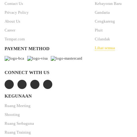
Contact Us
Kebayoran Baru
Privacy Policy
Gandaria
About Us
Cengkareng
Career
Pluit
Tempat.com
Cilandak
Lihat semua
PAYMENT METHOD
CONNECT WITH US
KEGUNAAN
Ruang Meeting
Shooting
Ruang Serbaguna
Ruang Training