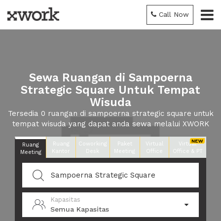
Call Now
Sewa Ruangan di Sampoerna
Strategic Square Untuk Tempat
Wisuda
Tersedia 0 ruangan di sampoerna strategic square untuk
tempat wisuda yang dapat anda sewa melalui XWORK
Ruang
Coworking
Paket
Virtual
Virtual
Ruang
Kantor
Desk
Meeting
Office
Office & PT
Meeting
Kapasitas
Semua Kapasitas