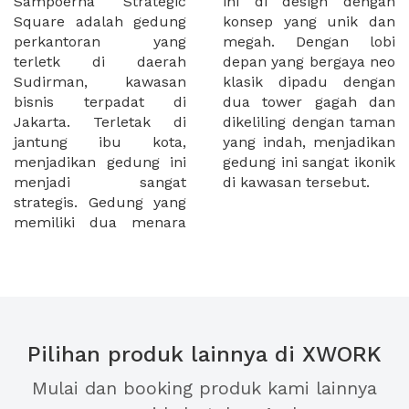
Sampoerna Strategic
ini di design dengan
Square adalah gedung
konsep yang unik dan
perkantoran yang
megah. Dengan lobi
terletk di daerah
depan yang bergaya neo
Sudirman, kawasan
klasik dipadu dengan
bisnis terpadat di
dua tower gagah dan
Jakarta. Terletak di
dikeliling dengan taman
jantung ibu kota,
yang indah, menjadikan
menjadikan gedung ini
gedung ini sangat ikonik
menjadi sangat
di kawasan tersebut.
strategis. Gedung yang
memiliki dua menara
Pilihan produk lainnya di XWORK
Mulai dan booking produk kami lainnya