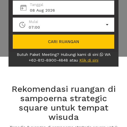
Tanggal
08 Aug 2026
Mulai
07:00
CARI RUANGAN
Butuh Paket Meeting? Hubungi kami di sini
WA
+62-812-8900-4848 atau
Klik di sini
Rekomendasi ruangan di
sampoerna strategic
square untuk tempat
wisuda