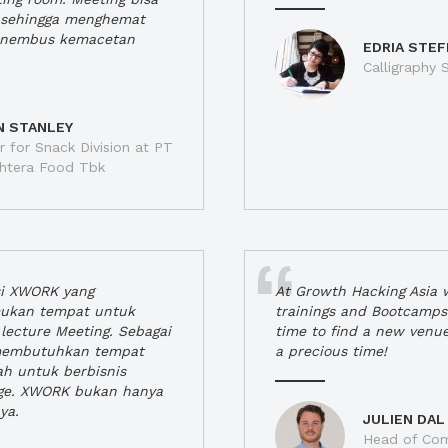
a, sehingga menghemat
enembus kemacetan
EDRIA STEF
Calligraphy S
N STANLEY
 for Snack Division at PT
jahtera Food Tbk
si XWORK yang
At Growth Hacking Asia w
ukan tempat untuk
trainings and Bootcamps
lecture Meeting. Sebagai
time to find a new venu
 membutuhkan tempat
a precious time!
h untuk berbisnis
ge. XWORK bukan hanya
ya.
JULIEN DAL
Head of Com