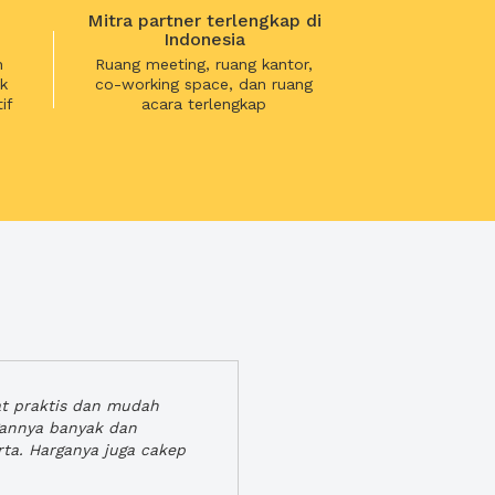
Mitra partner terlengkap di
Indonesia
n
Ruang meeting, ruang kantor,
k
co-working space, dan ruang
if
acara terlengkap
at praktis dan mudah
gannya banyak dan
rta. Harganya juga cakep