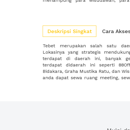
menampung para wisudawan, para 
Deskripsi Singkat
Cara Akse
Tebet merupakan salah satu daer
space tebet, meeting package tebet, da
Lokasinya yang strategis mendukun
dengan harga terjangkau dan muda
terdapat di daerah ini, banyak g
Zalora Indonesia pun terletak di d
terdapat didaerah ini seperti 88O
Tebet merupakan daerah kantor 
Bidakara, Graha Mustika Ratu, dan Wism
anda dapat sewa ruang meeting, sewa