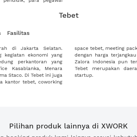
pendidik, para pegawai
Tebet
s
Fasilitas
ah di Jakarta Selatan.
n juga virtual office tebet
g kegiatan ekonomi yang
h melalui XWORK. Kantor
edung perkantoran yang
aerah Tebet, menunjukkan
ffice Kasablanka, Menara
yang nyaman, khususnya
a Staco. Di Tebet ini juga
startup.
 kantor tebet, coworking
Pilihan produk lainnya di XWORK