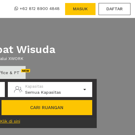
+62 812 8900 4848
MASUK
DAFTAR
pat Wisuda
lalui XWORK
ffice & PT
Kapasitas
Semua Kapasitas
CARI RUANGAN
Klik di sini