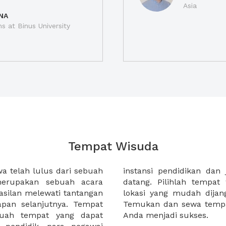
Asia
NA
ns at Binus University
Tempat Wisuda
 telah lulus dari sebuah
arga wisudawan yang akan
merupakan sebuah acara
 strategis, dan memiliki
silan melewati tantangan
emiliki katering terbaik.
apan selanjutnya. Tempat
i XWORK dan buat wisuda
buah tempat yang dapat
Anda menjadi sukses.