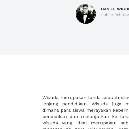
DANIEL WIGU
Public Relatio
Wisuda merupakan tanda sebuah siswa
instansi pendidikan dan juga kelu
jenjang pendidikan. Wisuda juga 
datang. Pilihlah tempat wisuda yang
dimana para siswa merayakan keberha
lokasi yang mudah dijangkau, serta m
pendidikan dan melanjutkan ke tah
Temukan dan sewa tempat wisuda d
wisuda yang ideal merupakan se