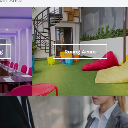
han Anda
g
Ruang Acara