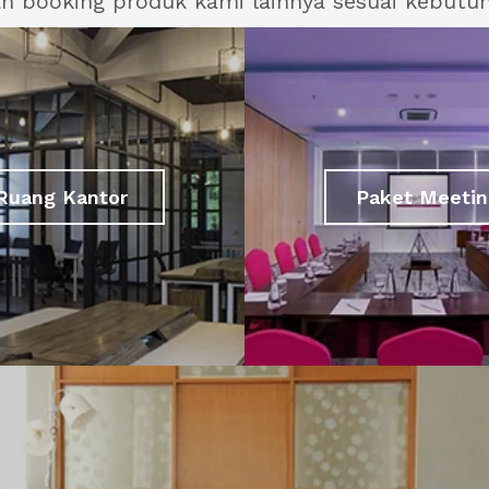
an booking produk kami lainnya sesuai kebutu
Ruang Kantor
Paket Meetin