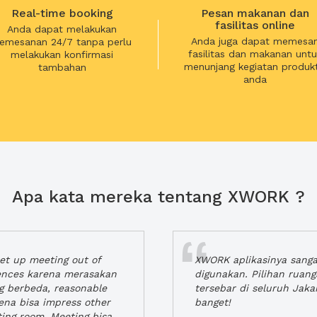
Real-time booking
Pesan makanan dan
fasilitas online
Anda dapat melakukan
Anda juga dapat memesa
emesanan 24/7 tanpa perlu
fasilitas dan makanan untu
melakukan konfirmasi
menunjang kegiatan produkt
tambahan
anda
Apa kata mereka tentang XWORK ?
t up meeting out of
XWORK aplikasinya sang
iences karena merasakan
digunakan. Pilihan ruan
ng berbeda, reasonable
tersebar di seluruh Jaka
rena bisa impress other
banget!
ting room. Meeting bisa