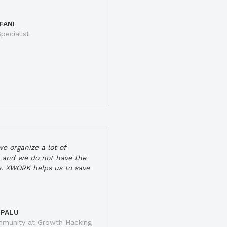
FANI
pecialist
e organize a lot of
 and we do not have the
e. XWORK helps us to save
 PALU
munity at Growth Hacking