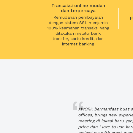
Transaksi online mudah
dan terpercaya
Kemudahan pembayaran
p
dengan sistem SSL menjamin
100% keamanan transaksi yang
dilakukan melalui bank
transfer, kartu kredit, dan
internet banking
XWORK bermanfaat buat se
offices, brings new exper
meeting di lokasi baru ya
price dan I love to use ka
colleagues with great mee