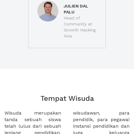
JULIEN DAL
PALU
Head of
Community at
Growth Hacking
Asia
Tempat Wisuda
Wisuda merupakan
wisudawan, para
tanda sebuah siswa
pendidik, para pegawai
telah lulus dari sebuah
instansi pendidikan dan
jenjang pendidikan.
juga keluarga