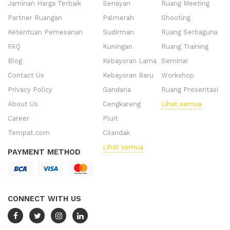
Jaminan Harga Terbaik
Senayan
Ruang Meeting
Partner Ruangan
Palmerah
Shooting
Ketentuan Pemesanan
Sudirman
Ruang Serbaguna
FAQ
Kuningan
Ruang Training
Blog
Kebayoran Lama
Seminar
Contact Us
Kebayoran Baru
Workshop
Privacy Policy
Gandaria
Ruang Presentasi
About Us
Cengkareng
Lihat semua
Career
Pluit
Tempat.com
Cilandak
Lihat semua
PAYMENT METHOD
CONNECT WITH US