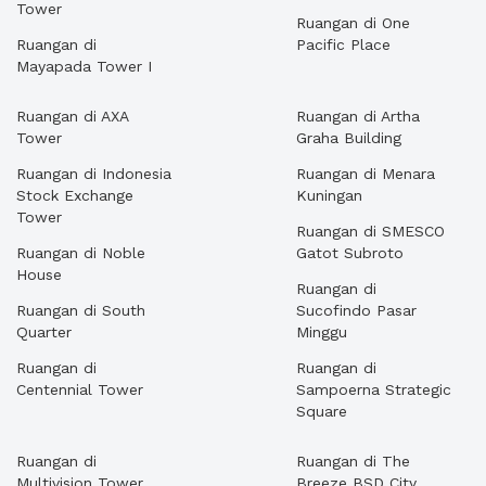
Tower
Ruangan di One
Ruangan di
Pacific Place
Mayapada Tower I
Ruangan di AXA
Ruangan di Artha
Tower
Graha Building
Ruangan di Indonesia
Ruangan di Menara
Stock Exchange
Kuningan
Tower
Ruangan di SMESCO
Ruangan di Noble
Gatot Subroto
House
Ruangan di
Ruangan di South
Sucofindo Pasar
Quarter
Minggu
Ruangan di
Ruangan di
Centennial Tower
Sampoerna Strategic
Square
Ruangan di
Ruangan di The
Multivision Tower
Breeze BSD City