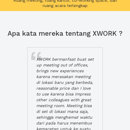
Ruang meeting, ruang kantor, co-working space, dan
ruang acara terlengkap
Apa kata mereka tentang XWORK ?
XWORK bermanfaat buat set
up meeting out of offices,
brings new experiences
karena merasakan meeting
di lokasi baru yang berbeda,
reasonable price dan I love
to use karena bisa impress
other colleagues with great
meeting room. Meeting bisa
di set di lokasi mana saja,
sehingga menghemat waktu
dari pada harus menembus
kemacetan untuk ke suatu