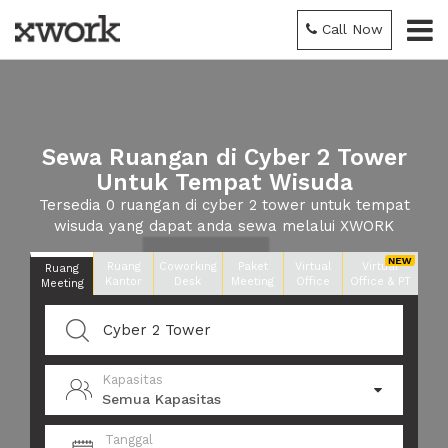
Call Now
Sewa Ruangan di Cyber 2 Tower
Untuk Tempat Wisuda
Tersedia 0 ruangan di cyber 2 tower untuk tempat
wisuda yang dapat anda sewa melalui XWORK
Ruang
Coworking
Paket
Virtual
Virtual
Ruang
Kantor
Desk
Meeting
Office
Office & PT
Meeting
Kapasitas
Semua Kapasitas
Tanggal