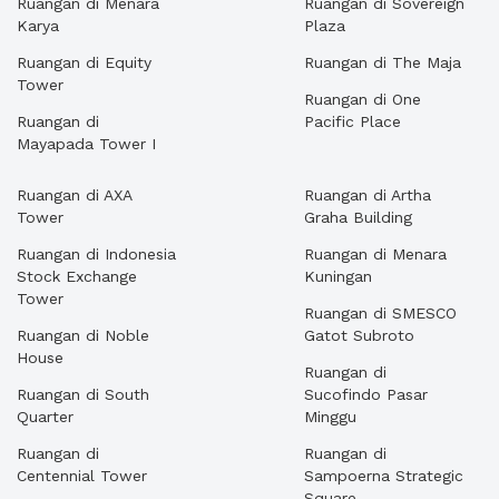
Ruangan di Menara
Ruangan di Sovereign
Karya
Plaza
Ruangan di Equity
Ruangan di The Maja
Tower
Ruangan di One
Ruangan di
Pacific Place
Mayapada Tower I
Ruangan di AXA
Ruangan di Artha
Tower
Graha Building
Ruangan di Indonesia
Ruangan di Menara
Stock Exchange
Kuningan
Tower
Ruangan di SMESCO
Ruangan di Noble
Gatot Subroto
House
Ruangan di
Ruangan di South
Sucofindo Pasar
Quarter
Minggu
Ruangan di
Ruangan di
Centennial Tower
Sampoerna Strategic
Square