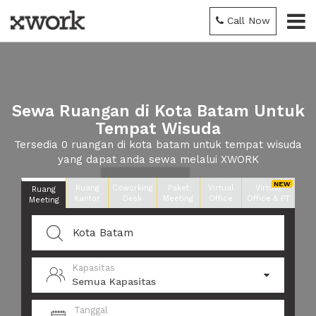
Call Now
Sewa Ruangan di Kota Batam Untuk
Tempat Wisuda
Tersedia 0 ruangan di kota batam untuk tempat wisuda
yang dapat anda sewa melalui XWORK
Ruang
Coworking
Paket
Virtual
Virtual
Ruang
Kantor
Desk
Meeting
Office
Office & PT
Meeting
Kapasitas
Semua Kapasitas
Tanggal