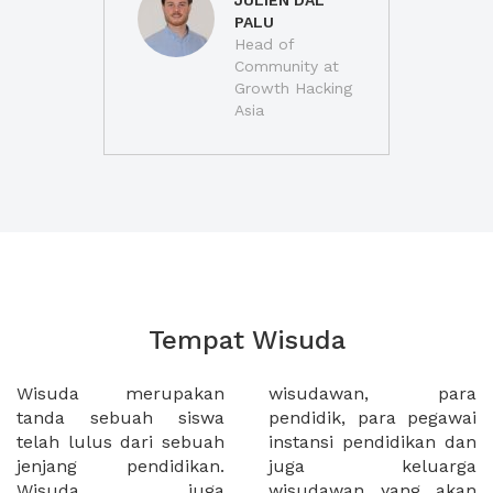
JULIEN DAL
PALU
Head of
Community at
Growth Hacking
Asia
Tempat Wisuda
Wisuda merupakan
wisudawan, para
tanda sebuah siswa
pendidik, para pegawai
telah lulus dari sebuah
instansi pendidikan dan
jenjang pendidikan.
juga keluarga
Wisuda juga
wisudawan yang akan