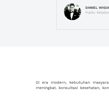
DANIEL WIGU
Public Relatio
Di era modern, kebutuhan masyarak
IT, konsultasi pajak, konsultasi keu
meningkat. konsultasi kesehatan, ko