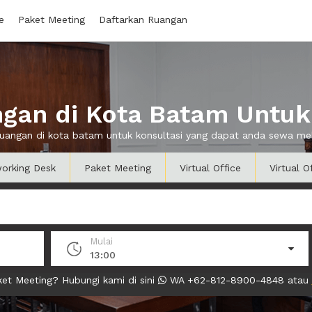
e
Paket Meeting
Daftarkan Ruangan
gan di Kota Batam Untuk 
ruangan di kota batam untuk konsultasi yang dapat anda sewa m
orking Desk
Paket Meeting
Virtual Office
Virtual O
Mulai
13:00
et Meeting? Hubungi kami di sini
WA +62-812-8900-4848 atau