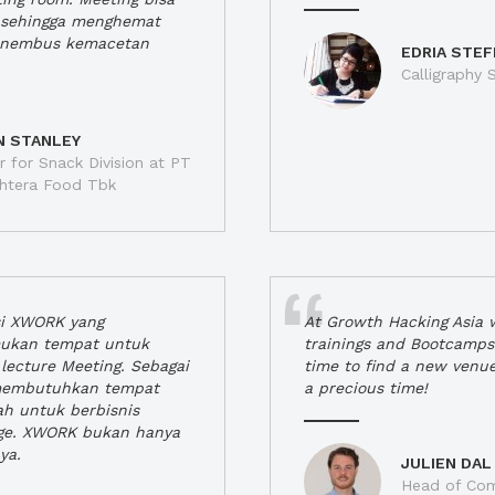
a, sehingga menghemat
enembus kemacetan
EDRIA STEF
Calligraphy S
N STANLEY
 for Snack Division at PT
jahtera Food Tbk
si XWORK yang
At Growth Hacking Asia w
ukan tempat untuk
trainings and Bootcamps
lecture Meeting. Sebagai
time to find a new venu
 membutuhkan tempat
a precious time!
h untuk berbisnis
ge. XWORK bukan hanya
ya.
JULIEN DAL
Head of Com