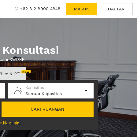
+62 812 8900 4848
MASUK
DAFTAR
Konsultasi
elalui XWORK
ffice & PT
Kapasitas
Semua Kapasitas
CARI RUANGAN
Klik di sini