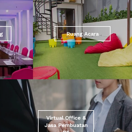
g
Ruang Acara
Virtual Office &
Jasa Pembuatan