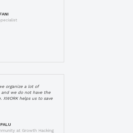
FANI
pecialist
e organize a lot of
 and we do not have the
e. XWORK helps us to save
 PALU
munity at Growth Hacking