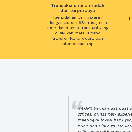
Transaksi online mudah
dan terpercaya
Kemudahan pembayaran
p
dengan sistem SSL menjamin
100% keamanan transaksi yang
dilakukan melalui bank
transfer, kartu kredit, dan
internet banking
XWORK bermanfaat buat se
offices, brings new exper
meeting di lokasi baru ya
price dan I love to use ka
colleagues with great mee