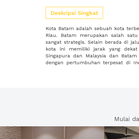
Deskripsi Singkat
Kota Batam adalah sebuah kota terbe
Batam dapat berkembang secara pesat
Riau. Batam merupakan salah satu
industri berat dan ringan. Industr
sangat strategis. Selain berada di jal
industri galangan kapal, industri fabri
kota ini memiliki jarak yang deka
logam, dan lainnya. Sedangkan in
Singapura dan Malaysia dan Batam 
dengan pertumbuhan terpesat di In
Mulai d