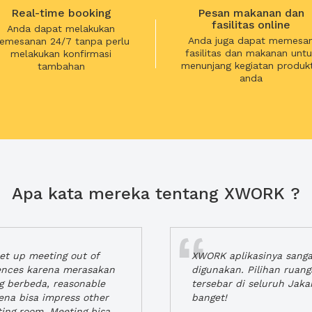
Real-time booking
Pesan makanan dan
fasilitas online
Anda dapat melakukan
Anda juga dapat memesa
emesanan 24/7 tanpa perlu
fasilitas dan makanan untu
melakukan konfirmasi
menunjang kegiatan produkt
tambahan
anda
Apa kata mereka tentang XWORK ?
t up meeting out of
XWORK aplikasinya sang
iences karena merasakan
digunakan. Pilihan ruan
ng berbeda, reasonable
tersebar di seluruh Jaka
rena bisa impress other
banget!
ting room. Meeting bisa