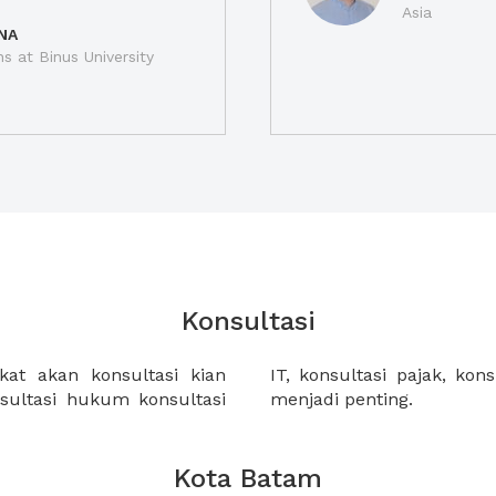
Asia
NA
ns at Binus University
Konsultasi
at akan konsultasi kian
angan dan lain-lain, semua
nsultasi hukum konsultasi
menjadi penting.
Kota Batam