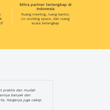
Mitra partner terlengkap di
Indonesia
n
Ruang meeting, ruang kantor,
k
co-working space, dan ruang
if
acara terlengkap
at praktis dan mudah
gannya banyak dan
rta. Harganya juga cakep