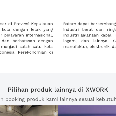
sar di Provinsi Kepulauan
 karena kota ini memiliki
 kota dengan letak yang
i berat di dominasi oleh
ur pelayaran internasional,
kasi,industri baja, industri
t dan berbatasan dengan
dustri ringan meliputi
menjadi salah satu kota
manufaktur, elektronik, 
donesia. Perekonomian di
Pilihan produk lainnya di XWORK
an booking produk kami lainnya sesuai kebutu