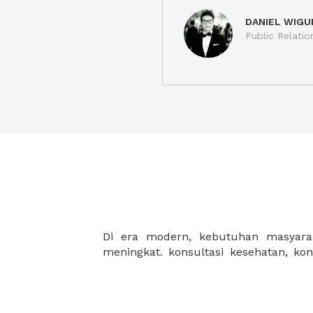
DANIEL WIGU
Public Relatio
Di era modern, kebutuhan masyarak
IT, konsultasi pajak, konsultasi keu
meningkat. konsultasi kesehatan, ko