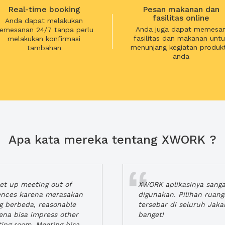
Real-time booking
Pesan makanan dan
fasilitas online
Anda dapat melakukan
Anda juga dapat memesa
emesanan 24/7 tanpa perlu
fasilitas dan makanan untu
melakukan konfirmasi
menunjang kegiatan produkt
tambahan
anda
Apa kata mereka tentang XWORK ?
t up meeting out of
XWORK aplikasinya sang
iences karena merasakan
digunakan. Pilihan ruan
ng berbeda, reasonable
tersebar di seluruh Jaka
rena bisa impress other
banget!
ting room. Meeting bisa