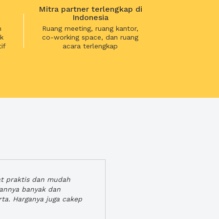
Mitra partner terlengkap di
Indonesia
n
Ruang meeting, ruang kantor,
k
co-working space, dan ruang
if
acara terlengkap
at praktis dan mudah
gannya banyak dan
rta. Harganya juga cakep