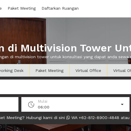
e
Paket Meeting
Daftarkan Ruangan
di Multivision Tower Un
angan di multivision tower untuk konsultasi yang dapat anda sewa
orking Desk
Paket Meeting
Virtual Office
Virtual O
Mulai
06:00
et Meeting? Hubungi kami di sini
WA +62-812-8900-4848 atau