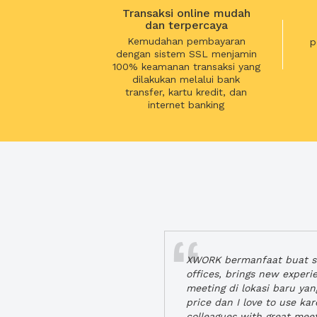
Transaksi online mudah
dan terpercaya
Kemudahan pembayaran
p
dengan sistem SSL menjamin
100% keamanan transaksi yang
dilakukan melalui bank
transfer, kartu kredit, dan
internet banking
XWORK bermanfaat buat se
offices, brings new exper
meeting di lokasi baru ya
price dan I love to use ka
colleagues with great mee