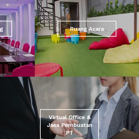
g
Ruang Acara
Virtual Office &
Jasa Pembuatan
PT