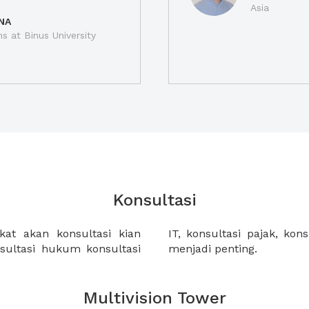
Asia
NA
ns at Binus University
Konsultasi
at akan konsultasi kian
angan dan lain-lain, semua
nsultasi hukum konsultasi
menjadi penting.
Multivision Tower