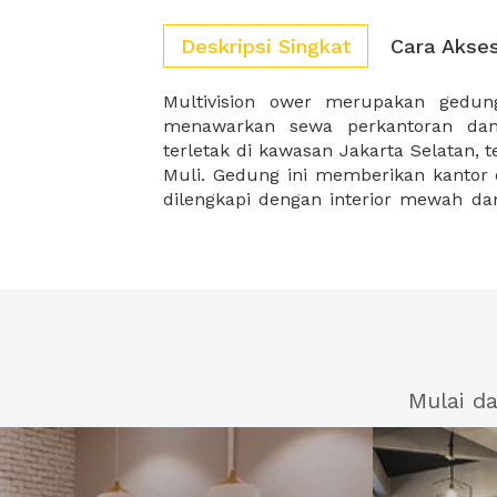
Deskripsi Singkat
Cara Akse
Multivision ower merupakan gedu
Multivision Tower ini sangat strateg
menawarkan sewa perkantoran da
pusat bisnis yang dikeliling oleh g
terletak di kawasan Jakarta Selatan, 
Muli. Gedung ini memberikan kantor 
dilengkapi dengan interior mewah dan 
Mulai d