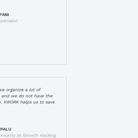
FANI
pecialist
e organize a lot of
 and we do not have the
e. XWORK helps us to save
 PALU
munity at Growth Hacking