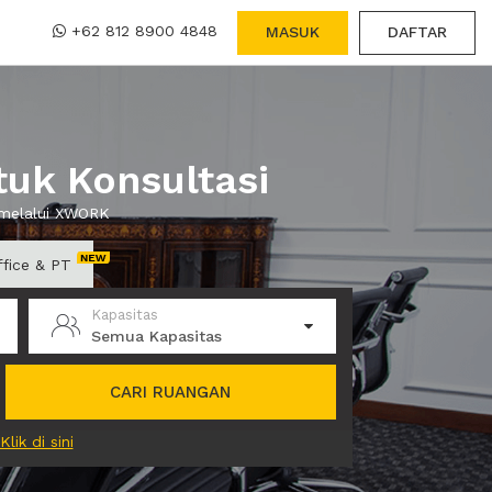
+62 812 8900 4848
MASUK
DAFTAR
tuk Konsultasi
 melalui XWORK
ffice & PT
Kapasitas
Semua Kapasitas
CARI RUANGAN
Klik di sini