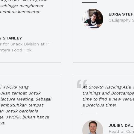
a, sehingga menghemat
enembus kemacetan
EDRIA STEF
Calligraphy S
N STANLEY
 for Snack Division at PT
jahtera Food Tbk
si XWORK yang
At Growth Hacking Asia w
ukan tempat untuk
trainings and Bootcamps
lecture Meeting. Sebagai
time to find a new venu
 membutuhkan tempat
a precious time!
h untuk berbisnis
ge. XWORK bukan hanya
ya.
JULIEN DAL
Head of Com