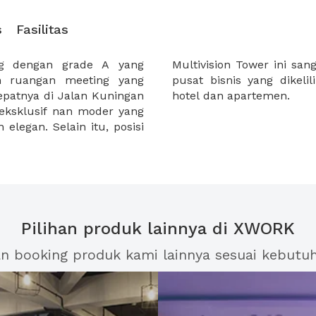
s
Fasilitas
ng dengan grade A yang
is karena termasuk kedaam
n ruangan meeting yang
edung-gedung perkantoran,
tepatnya di Jalan Kuningan
hotel dan apartemen.
eksklusif nan moder yang
elegan. Selain itu, posisi
Pilihan produk lainnya di XWORK
an booking produk kami lainnya sesuai kebutu