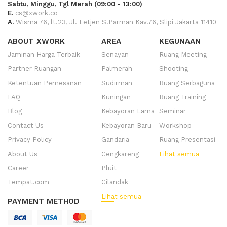
Sabtu, Minggu, Tgl Merah (09:00 - 13:00)
E.
cs@xwork.co
A.
Wisma 76, lt.23, Jl. Letjen S.Parman Kav.76, Slipi Jakarta 11410
ABOUT XWORK
AREA
KEGUNAAN
Jaminan Harga Terbaik
Senayan
Ruang Meeting
Partner Ruangan
Palmerah
Shooting
Ketentuan Pemesanan
Sudirman
Ruang Serbaguna
FAQ
Kuningan
Ruang Training
Blog
Kebayoran Lama
Seminar
Contact Us
Kebayoran Baru
Workshop
Privacy Policy
Gandaria
Ruang Presentasi
About Us
Cengkareng
Lihat semua
Career
Pluit
Tempat.com
Cilandak
Lihat semua
PAYMENT METHOD