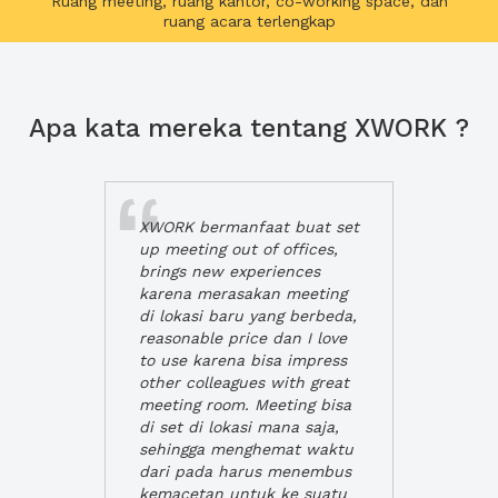
Ruang meeting, ruang kantor, co-working space, dan
ruang acara terlengkap
Apa kata mereka tentang XWORK ?
XWORK bermanfaat buat set
up meeting out of offices,
brings new experiences
karena merasakan meeting
di lokasi baru yang berbeda,
reasonable price dan I love
to use karena bisa impress
other colleagues with great
meeting room. Meeting bisa
di set di lokasi mana saja,
sehingga menghemat waktu
dari pada harus menembus
kemacetan untuk ke suatu