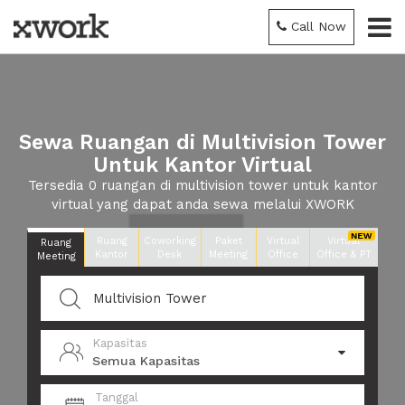
Call Now
Sewa Ruangan di Multivision Tower
Untuk Kantor Virtual
Tersedia 0 ruangan di multivision tower untuk kantor
virtual yang dapat anda sewa melalui XWORK
Ruang
Coworking
Paket
Virtual
Virtual
Ruang
Kantor
Desk
Meeting
Office
Office & PT
Meeting
Kapasitas
Semua Kapasitas
Tanggal