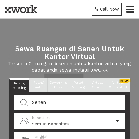
Call Now
Sewa Ruangan di Senen Untuk
Kantor Virtual
Tersedia 0 ruangan di senen untuk kantor virtual yang
dapat anda sewa melalui XWORK
Ruang
Coworking
Paket
Virtual
Virtual
Ruang
Kantor
Desk
Meeting
Office
Office & PT
Meeting
Kapasitas
Semua Kapasitas
Tanggal