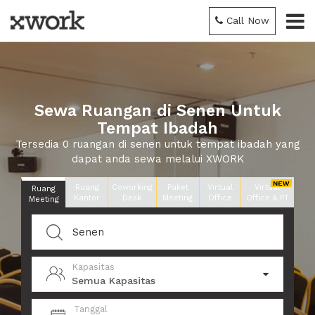
Call Now
Sewa Ruangan di Senen Untuk
Tempat Ibadah
Tersedia 0 ruangan di senen untuk tempat ibadah yang
dapat anda sewa melalui XWORK
Ruang
Coworking
Paket
Virtual
Virtual
Ruang
Kantor
Desk
Meeting
Office
Office & PT
Meeting
Kapasitas
Semua Kapasitas
Tanggal