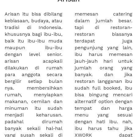
Arisan itu bisa dibilang
memesan catering
kebiasaan, budaya, atau
dalam jumlah besar.
tradisi di Indonesia.
tapi di restoran-
khususnya bagi ibu-ibu,
restoran biasanya
baik itu ibu-ibu muda
terdapat juga
maupun ibu-ibu
pengunjung yang lain,
dengan level senior.
ibu harus memesan
arisan acapkali
jauh-jauh hari untuk
dilakukan di rumah
jumlah orang yang
para anggota secara
banyak. dan jika
bergilir setiap bulan
restoran langganan ibu
nya. membersihkan
sudah full booked, ibu
rumah, menyiapkan
bisa bingung mencari
makanan, cemilan dan
alternatif option dengan
minuman itu sudah
tempat dan harga
menjadi keharusan.
menu yang sesuai
padahal dirumah
dengan hati ibu. nah,
banyak sekali hal-hal
ibu harus tahu jika
yang susah sekali di
XWORK dapat