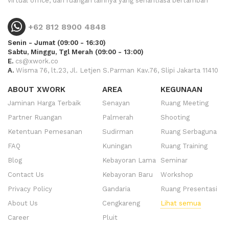
virtual office, dan ruangan lainnya yang senantiasa bertambah
+62 812 8900 4848
Senin - Jumat (09:00 - 16:30)
Sabtu, Minggu, Tgl Merah (09:00 - 13:00)
E.
cs@xwork.co
A.
Wisma 76, lt.23, Jl. Letjen S.Parman Kav.76, Slipi Jakarta 11410
ABOUT XWORK
AREA
KEGUNAAN
Jaminan Harga Terbaik
Senayan
Ruang Meeting
Partner Ruangan
Palmerah
Shooting
Ketentuan Pemesanan
Sudirman
Ruang Serbaguna
FAQ
Kuningan
Ruang Training
Blog
Kebayoran Lama
Seminar
Contact Us
Kebayoran Baru
Workshop
Privacy Policy
Gandaria
Ruang Presentasi
About Us
Cengkareng
Lihat semua
Career
Pluit