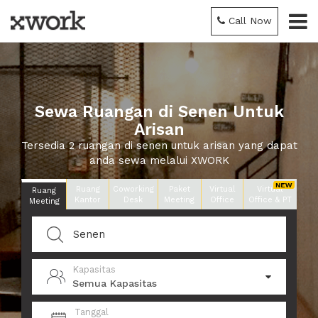
Call Now
Sewa Ruangan di Senen Untuk
Arisan
Tersedia 2 ruangan di senen untuk arisan yang dapat
anda sewa melalui XWORK
Ruang
Coworking
Paket
Virtual
Virtual
Ruang
Kantor
Desk
Meeting
Office
Office & PT
Meeting
Kapasitas
Semua Kapasitas
Tanggal