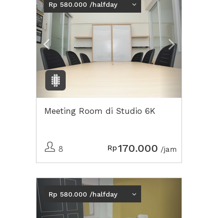
Rp 580.000 /halfday
Meeting Room di Studio 6K
170.000
Rp
8
/jam
Previous
Next2
Rp 580.000 /halfday