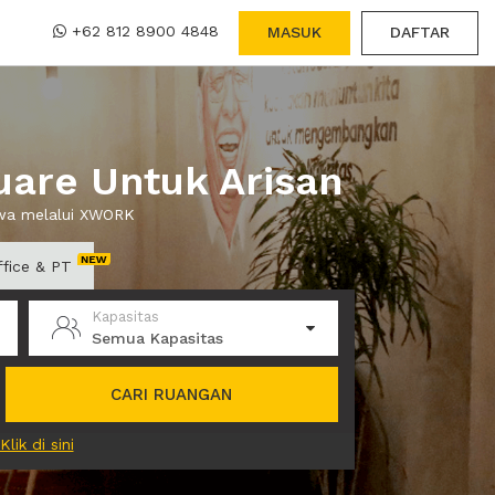
+62 812 8900 4848
MASUK
DAFTAR
are Untuk Arisan
ewa melalui XWORK
ffice & PT
Kapasitas
Semua Kapasitas
CARI RUANGAN
Klik di sini