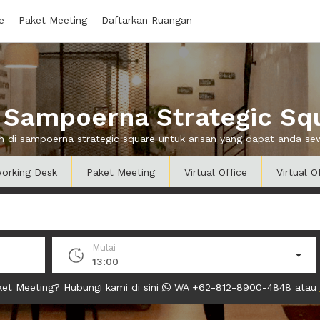
e
Paket Meeting
Daftarkan Ruangan
 Sampoerna Strategic Squ
an di sampoerna strategic square untuk arisan yang dapat anda s
orking Desk
Paket Meeting
Virtual Office
Virtual O
Mulai
13:00
et Meeting? Hubungi kami di sini
WA +62-812-8900-4848 atau