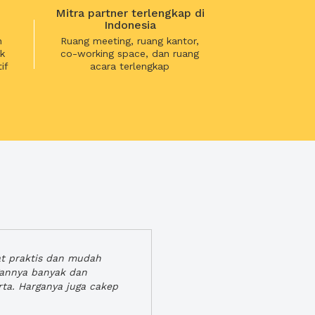
Mitra partner terlengkap di
Indonesia
n
Ruang meeting, ruang kantor,
k
co-working space, dan ruang
if
acara terlengkap
at praktis dan mudah
gannya banyak dan
rta. Harganya juga cakep