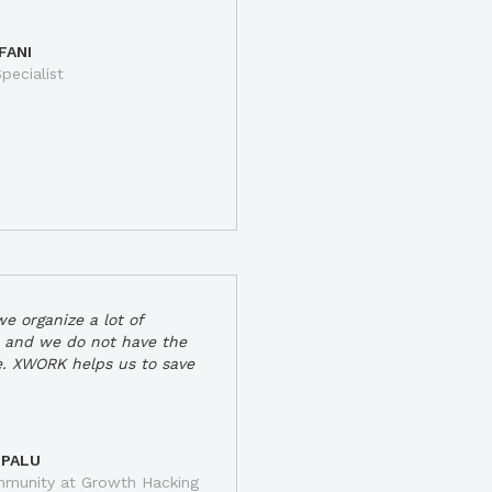
FANI
pecialist
e organize a lot of
 and we do not have the
e. XWORK helps us to save
 PALU
munity at Growth Hacking