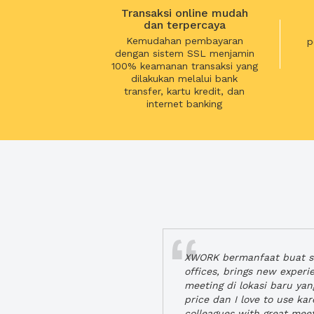
Transaksi online mudah
dan terpercaya
Kemudahan pembayaran
p
dengan sistem SSL menjamin
100% keamanan transaksi yang
dilakukan melalui bank
transfer, kartu kredit, dan
internet banking
XWORK bermanfaat buat se
offices, brings new exper
meeting di lokasi baru ya
price dan I love to use ka
colleagues with great mee