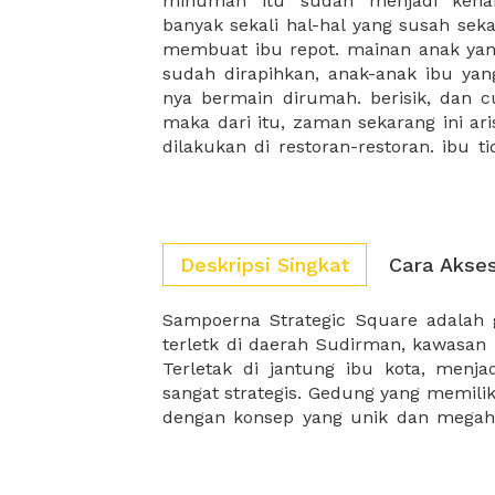
minuman itu sudah menjadi keha
sesuai dengan hati ibu. nah, ibu ha
banyak sekali hal-hal yang susah sek
membantu kebutuhan ibu untuk melak
membuat ibu repot. mainan anak yan
masukan hari dan waktunya, pax untu
sudah dirapihkan, anak-anak ibu y
arisan.. dan semuanya akan muncul di
nya bermain dirumah. berisik, dan
pilihan tempat yang sesuai dengan pi
maka dari itu, zaman sekarang ini ar
dilakukan di restoran-restoran. ibu 
Deskripsi Singkat
Cara Akse
Sampoerna Strategic Square adalah
bergaya neo klasik dipadu deng
terletk di daerah Sudirman, kawasan b
dikeliling dengan taman yang inda
Terletak di jantung ibu kota, menja
sangat strategis. Gedung yang memilik
dengan konsep yang unik dan megah