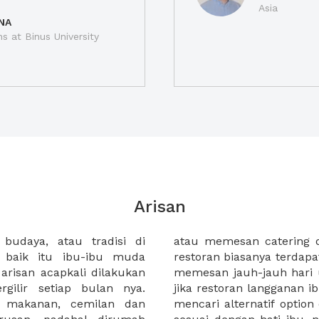
Asia
NA
ns at Binus University
Arisan
 budaya, atau tradisi di
besar. tapi di restoran-
, baik itu ibu-ibu muda
njung yang lain, ibu harus
arisan acapkali dilakukan
h orang yang banyak. dan
gilir setiap bulan nya.
l booked, ibu bisa bingung
 makanan, cemilan dan
mpat dan harga menu yang