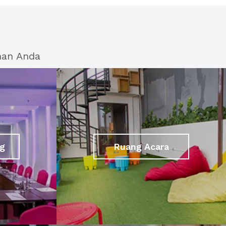
han Anda
g
Ruang Acara