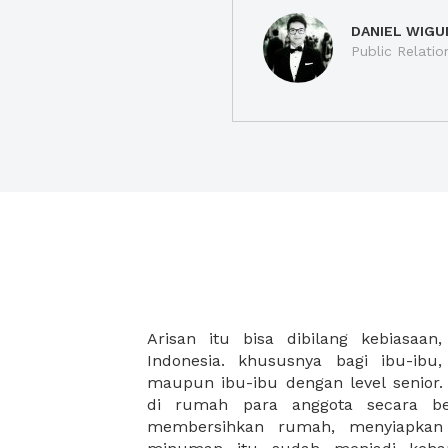
DANIEL WIGU
Public Relatio
Arisan itu bisa dibilang kebiasaan,
atau memesan catering dalam jumlah 
Indonesia. khususnya bagi ibu-ibu
restoran biasanya terdapat juga pengu
maupun ibu-ibu dengan level senior. 
memesan jauh-jauh hari untuk jumla
di rumah para anggota secara ber
jika restoran langganan ibu sudah ful
membersihkan rumah, menyiapkan
mencari alternatif option dengan te