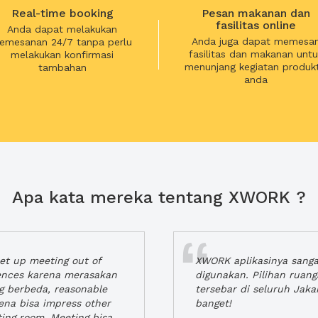
Real-time booking
Pesan makanan dan
fasilitas online
Anda dapat melakukan
Anda juga dapat memesa
emesanan 24/7 tanpa perlu
fasilitas dan makanan untu
melakukan konfirmasi
menunjang kegiatan produkt
tambahan
anda
Apa kata mereka tentang XWORK ?
t up meeting out of
XWORK aplikasinya sang
iences karena merasakan
digunakan. Pilihan ruan
ng berbeda, reasonable
tersebar di seluruh Jaka
rena bisa impress other
banget!
ting room. Meeting bisa