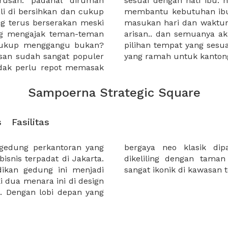
rusan. padahal dirumah
rus tahu jika XWORK dapat
ali di bersihkan dan cukup
ukan arisan. ibu tinggal
g terus berserakan meski
k anggota yang akan ikut
ang mengajak teman-teman
 layar hape ibu. pilihan-
 cukup menggangu bukan?
lihan paket dan juga harga
isan sudah sangat populer
yang ramah untuk kantong
tidak perlu repot memasak
Sampoerna Strategic Square
s
Fasilitas
 gedung perkantoran yang
an dua tower gagah dan
isnis terpadat di Jakarta.
h, menjadikan gedung ini
dikan gedung ini menjadi
sangat ikonik di kawasan 
i dua menara ini di design
. Dengan lobi depan yang