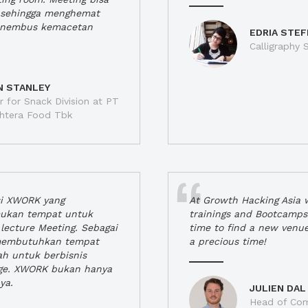
a, sehingga menghemat
enembus kemacetan
EDRIA STEF
Calligraphy S
N STANLEY
 for Snack Division at PT
jahtera Food Tbk
si XWORK yang
At Growth Hacking Asia w
ukan tempat untuk
trainings and Bootcamps
lecture Meeting. Sebagai
time to find a new venu
 membutuhkan tempat
a precious time!
h untuk berbisnis
ge. XWORK bukan hanya
ya.
JULIEN DAL
Head of Com