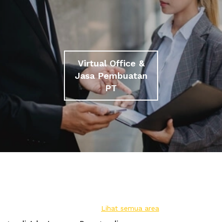
Virtual Office &
Jasa Pembuatan
PT
Lihat semua area