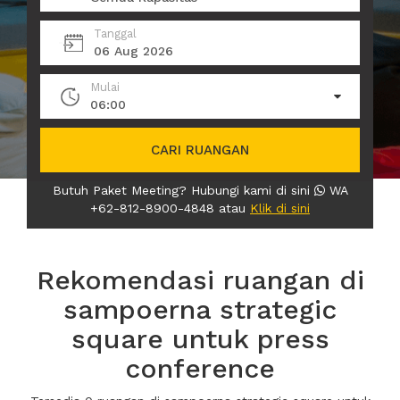
Tanggal
06 Aug 2026
Mulai
06:00
CARI RUANGAN
Butuh Paket Meeting? Hubungi kami di sini
WA
+62-812-8900-4848 atau
Klik di sini
Rekomendasi ruangan di
sampoerna strategic
square untuk press
conference