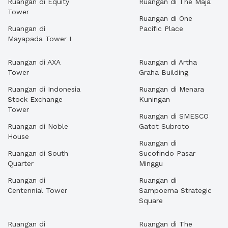
Ruangan di Equity
Ruangan di The Maja
Tower
Ruangan di One
Ruangan di
Pacific Place
Mayapada Tower I
Ruangan di AXA
Ruangan di Artha
Tower
Graha Building
Ruangan di Indonesia
Ruangan di Menara
Stock Exchange
Kuningan
Tower
Ruangan di SMESCO
Ruangan di Noble
Gatot Subroto
House
Ruangan di
Ruangan di South
Sucofindo Pasar
Quarter
Minggu
Ruangan di
Ruangan di
Centennial Tower
Sampoerna Strategic
Square
Ruangan di
Ruangan di The