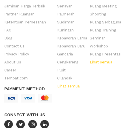
Jaminan Harga Terbaik
Senayan
Ruang Meeting
Partner Ruangan
Palmerah
Shooting
Ketentuan Pemesanan
Sudirman
Ruang Serbaguna
FAQ
Kuningan
Ruang Training
Blog
Kebayoran Lama
Seminar
Contact Us
Kebayoran Baru
Workshop
Privacy Policy
Gandaria
Ruang Presentasi
About Us
Cengkareng
Lihat semua
Career
Pluit
Tempat.com
Cilandak
Lihat semua
PAYMENT METHOD
CONNECT WITH US