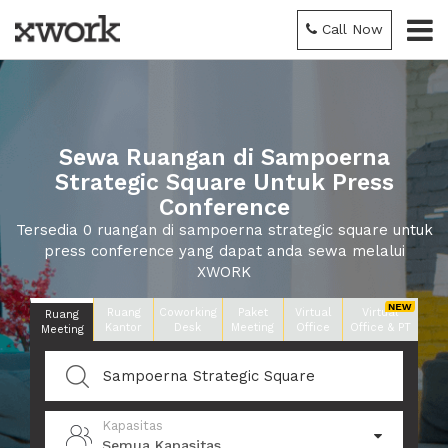
Call Now
Sewa Ruangan di Sampoerna
Strategic Square Untuk Press
Conference
Tersedia 0 ruangan di sampoerna strategic square untuk
press conference yang dapat anda sewa melalui
XWORK
Ruang
Coworking
Paket
Virtual
Virtual
Ruang
Kantor
Desk
Meeting
Office
Office & PT
Meeting
Kapasitas
Semua Kapasitas