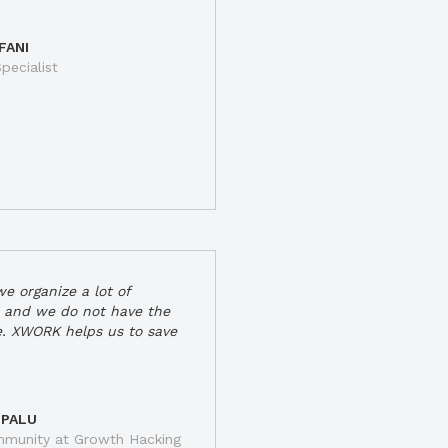
FANI
pecialist
e organize a lot of
 and we do not have the
e. XWORK helps us to save
 PALU
munity at Growth Hacking