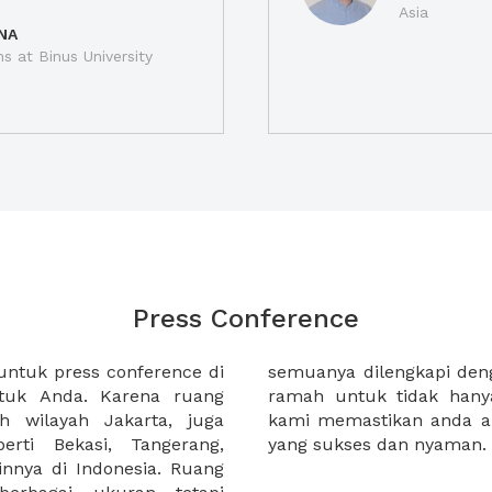
Asia
NA
ns at Binus University
Press Conference
ntuk press conference di
profesional, dan staf yang
untuk Anda. Karena ruang
ut anda dan tamu anda.
uh wilayah Jakarta, juga
ungkan press conference
rti Bekasi, Tangerang,
yang sukses dan nyaman.
innya di Indonesia. Ruang