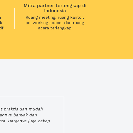
Mitra partner terlengkap di
Indonesia
n
Ruang meeting, ruang kantor,
k
co-working space, dan ruang
if
acara terlengkap
at praktis dan mudah
gannya banyak dan
rta. Harganya juga cakep