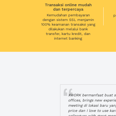
Transaksi online mudah
dan terpercaya
Kemudahan pembayaran
p
dengan sistem SSL menjamin
100% keamanan transaksi yang
dilakukan melalui bank
transfer, kartu kredit, dan
internet banking
XWORK bermanfaat buat se
offices, brings new exper
meeting di lokasi baru ya
price dan I love to use ka
colleagues with great mee