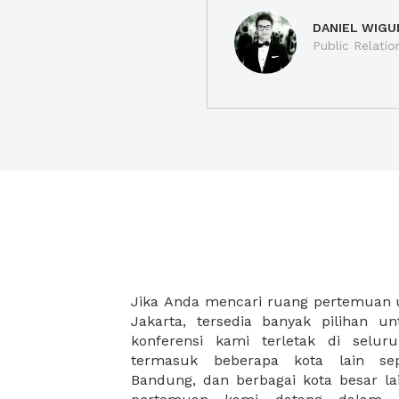
DANIEL WIGU
Public Relatio
Jika Anda mencari ruang pertemuan u
semuanya dilengkapi dengan fasilitas 
Jakarta, tersedia banyak pilihan 
ramah untuk tidak hanya menyamb
konferensi kami terletak di selur
kami memastikan anda akan melangs
termasuk beberapa kota lain sepe
Bandung, dan berbagai kota besar la