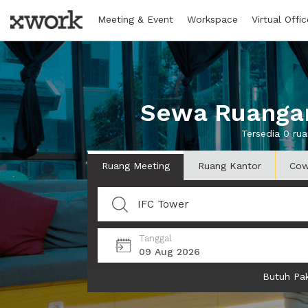
Meeting & Event
Workspace
Virtual Offic
Sewa Ruangan
Tersedia 0 ru
Ruang Meeting
Ruang Kantor
Cow
Tanggal
09 Aug 2026
Butuh Pak