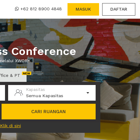
+62 812 8900 4848
MASUK
DAFTAR
ss Conference
 melalui XWORK
ffice & PT
Kapasitas
Semua Kapasitas
CARI RUANGAN
Klik di sini