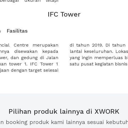
erbagai ukuran tetapi
IFC Tower
s
Fasilitas
ancial Centre merupakan
 ini akan terdiri dari 49
hnya disewakan kepada
 strategis bagi perusahaan
ower, dan gedung di Jalan
a karena merupakan salah
kan tower 1. IFC Tower 1
satu pusat kegiatan bisnis
aan dengan target selesai
Pilihan produk lainnya di XWORK
an booking produk kami lainnya sesuai kebutu