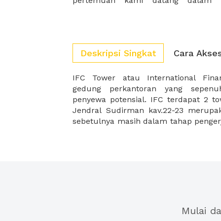
pertemuan kami datang dalam b
Deskripsi Singkat
Cara Akse
IFC Tower atau International Fin
di tahun 2019. Di tahun 2019, gedung
gedung perkantoran yang sepenu
lantai keseluruhan. Lokasi ini sangat
penyewa potensial. IFC terdapat 2 t
yang ingin memperluas bisnis merek
Jendral Sudirman kav.22-23 merupa
sebetulnya masih dalam tahap pengerj
Mulai d