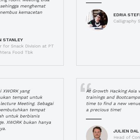
a, sehingga menghemat
enembus kemacetan
EDRIA STEF
Calligraphy S
N STANLEY
 for Snack Division at PT
jahtera Food Tbk
si XWORK yang
At Growth Hacking Asia w
ukan tempat untuk
trainings and Bootcamps
lecture Meeting. Sebagai
time to find a new venu
 membutuhkan tempat
a precious time!
h untuk berbisnis
ge. XWORK bukan hanya
ya.
JULIEN DAL
Head of Com