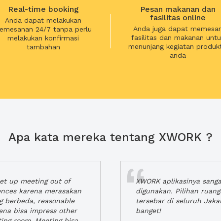
Real-time booking
Pesan makanan dan
fasilitas online
Anda dapat melakukan
Anda juga dapat memesa
emesanan 24/7 tanpa perlu
fasilitas dan makanan untu
melakukan konfirmasi
menunjang kegiatan produkt
tambahan
anda
Apa kata mereka tentang XWORK ?
t up meeting out of
XWORK aplikasinya sang
iences karena merasakan
digunakan. Pilihan ruan
ng berbeda, reasonable
tersebar di seluruh Jaka
rena bisa impress other
banget!
ting room. Meeting bisa