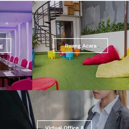
g
Ruang Acara
Virtual Office &