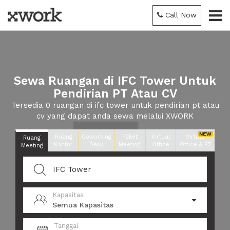
Call Now
Sewa Ruangan di IFC Tower Untuk
Pendirian PT Atau CV
Tersedia 0 ruangan di ifc tower untuk pendirian pt atau
cv yang dapat anda sewa melalui XWORK
Ruang
Coworking
Paket
Virtual
Virtual
Ruang
Kantor
Desk
Meeting
Office
Office & PT
Meeting
Kapasitas
Semua Kapasitas
Tanggal