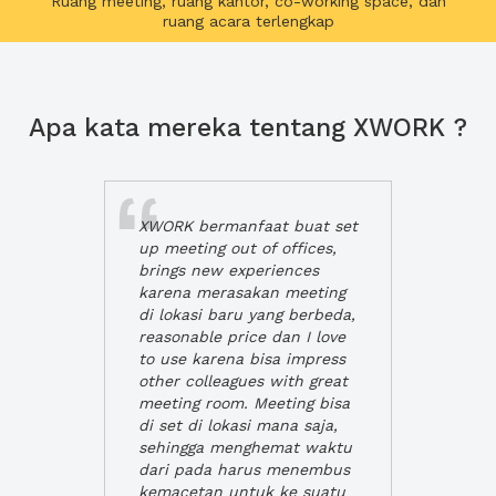
Ruang meeting, ruang kantor, co-working space, dan
ruang acara terlengkap
Apa kata mereka tentang XWORK ?
XWORK bermanfaat buat set
up meeting out of offices,
brings new experiences
karena merasakan meeting
di lokasi baru yang berbeda,
reasonable price dan I love
to use karena bisa impress
other colleagues with great
meeting room. Meeting bisa
di set di lokasi mana saja,
sehingga menghemat waktu
dari pada harus menembus
kemacetan untuk ke suatu