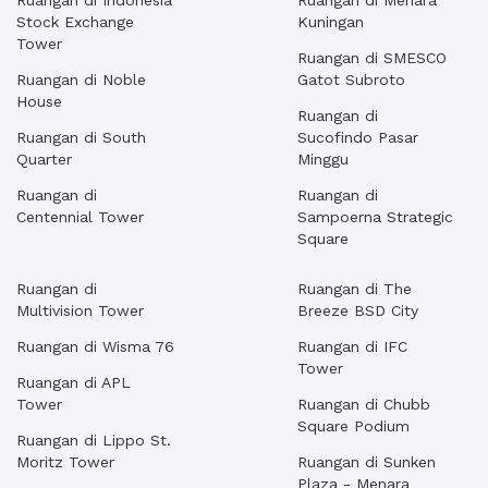
Ruangan di Indonesia
Ruangan di Menara
Stock Exchange
Kuningan
Tower
Ruangan di SMESCO
Ruangan di Noble
Gatot Subroto
House
Ruangan di
Ruangan di South
Sucofindo Pasar
Quarter
Minggu
Ruangan di
Ruangan di
Centennial Tower
Sampoerna Strategic
Square
Ruangan di
Ruangan di The
Multivision Tower
Breeze BSD City
Ruangan di Wisma 76
Ruangan di IFC
Tower
Ruangan di APL
Tower
Ruangan di Chubb
Square Podium
Ruangan di Lippo St.
Moritz Tower
Ruangan di Sunken
Plaza - Menara