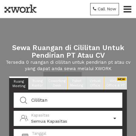
Call Now
Sewa Ruangan di Cililitan Untuk
Pendirian PT Atau CV
Tersedia 0 ruangan di cililitan untuk pendirian pt atau cv
yang dapat anda sewa melalui XWORK
Ruang
Coworking
Paket
Virtual
Virtual
Ruang
Kantor
Desk
Meeting
Office
Office & PT
Meeting
Kapasitas
Semua Kapasitas
Tanggal