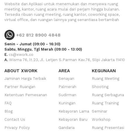
Website dan Aplikasi untuk menemukan dan menyewa ruang
meeting, kantor, ruang acara mulai dari perjam hingga bulanan.
Tersedia ribuan ruang meeting, ruang kantor, coworking space,
virtual office, dan ruangan lainnya yang senantiasa bertambah
+62 812 8900 4848
Senin - Jumat (09:00 - 16:30)
Sabtu, Minggu, Tgl Merah (09:00 - 13:00)
E.
cs@xwork.co
A.
Wisma 76, lt.23, Jl. Letjen S.Parman Kav.76, Slipi Jakarta 11410
ABOUT XWORK
AREA
KEGUNAAN
Jaminan Harga Terbaik
Senayan
Ruang Meeting
Partner Ruangan
Palmerah
Shooting
Ketentuan Pemesanan
Sudirman
Ruang Serbaguna
FAQ
Kuningan
Ruang Training
Blog
Kebayoran Lama
Seminar
Contact Us
Kebayoran Baru
Workshop
Privacy Policy
Gandaria
Ruang Presentasi