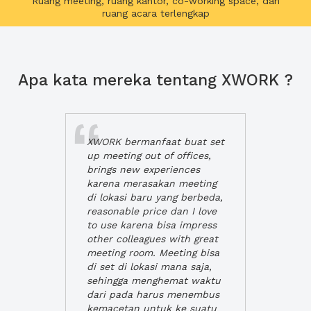
Ruang meeting, ruang kantor, co-working space, dan
ruang acara terlengkap
Apa kata mereka tentang XWORK ?
XWORK bermanfaat buat set
up meeting out of offices,
brings new experiences
karena merasakan meeting
di lokasi baru yang berbeda,
reasonable price dan I love
to use karena bisa impress
other colleagues with great
meeting room. Meeting bisa
di set di lokasi mana saja,
sehingga menghemat waktu
dari pada harus menembus
kemacetan untuk ke suatu