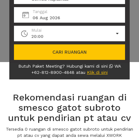
Tanggal
06 Aug 2026
Mulai
20:00
CARI RUANGAN
Butuh Paket Meeting? Hubungi kami di sini
WA
+62-812-8900-4848 atau
Klik di sini
Rekomendasi ruangan di
smesco gatot subroto
untuk pendirian pt atau cv
Tersedia 0 ruangan di smesco gatot subroto untuk pendirian
pt atau cv yang dapat anda sewa melalui XWORK