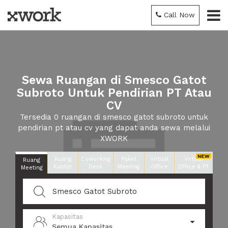
Call Now
Sewa Ruangan di Smesco Gatot
Subroto Untuk Pendirian PT Atau
CV
Tersedia 0 ruangan di smesco gatot subroto untuk
pendirian pt atau cv yang dapat anda sewa melalui
XWORK
Ruang
Coworking
Paket
Virtual
Virtual
Ruang
Kantor
Desk
Meeting
Office
Office & PT
Meeting
Kapasitas
Semua Kapasitas