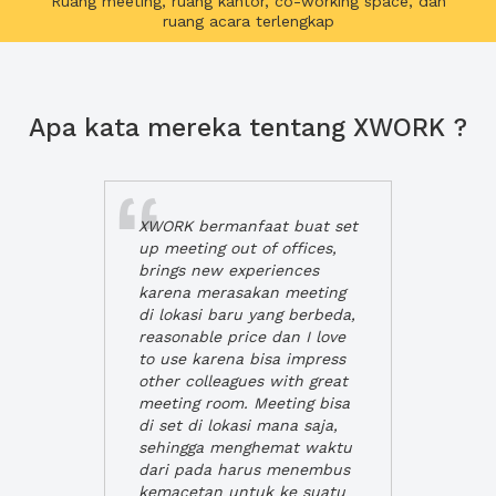
Ruang meeting, ruang kantor, co-working space, dan
ruang acara terlengkap
Apa kata mereka tentang XWORK ?
XWORK bermanfaat buat set
up meeting out of offices,
brings new experiences
karena merasakan meeting
di lokasi baru yang berbeda,
reasonable price dan I love
to use karena bisa impress
other colleagues with great
meeting room. Meeting bisa
di set di lokasi mana saja,
sehingga menghemat waktu
dari pada harus menembus
kemacetan untuk ke suatu