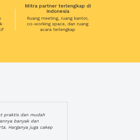
Mitra partner terlengkap di
Indonesia
n
Ruang meeting, ruang kantor,
k
co-working space, dan ruang
if
acara terlengkap
at praktis dan mudah
gannya banyak dan
rta. Harganya juga cakep