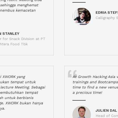
a, sehingga menghemat
enembus kemacetan
EDRIA STEF
Calligraphy S
N STANLEY
 for Snack Division at PT
jahtera Food Tbk
si XWORK yang
At Growth Hacking Asia w
ukan tempat untuk
trainings and Bootcamps
lecture Meeting. Sebagai
time to find a new venu
 membutuhkan tempat
a precious time!
h untuk berbisnis
ge. XWORK bukan hanya
ya.
JULIEN DAL
Head of Com