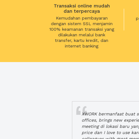
Transaksi online mudah
dan terpercaya
Kemudahan pembayaran
p
dengan sistem SSL menjamin
100% keamanan transaksi yang
dilakukan melalui bank
transfer, kartu kredit, dan
internet banking
XWORK bermanfaat buat se
offices, brings new exper
meeting di lokasi baru ya
price dan I love to use ka
colleagues with great mee