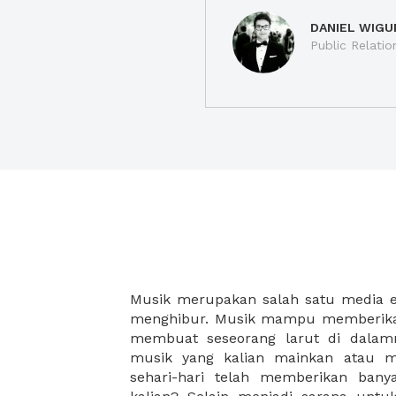
DANIEL WIGU
Public Relatio
Musik merupakan salah satu media 
bergerak cepat begitupun sebalik
menghibur. Musik mampu memberikan
jasmani kita lebih sehat. Manfaat
membuat seseorang larut di dalamn
aktifitas lainnya yang berhubungan
musik yang kalian mainkan atau m
rasakan manfaatnya secara langsung
sehari-hari telah memberikan ban
termotivasi, dan meningkatkan k