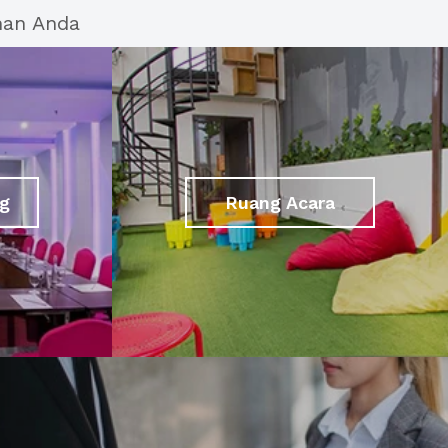
han Anda
g
Ruang Acara