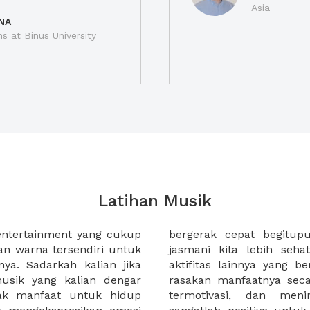
Asia
NA
ns at Binus University
Latihan Musik
entertainment yang cukup
nya, yang dapat membuat
 warna tersendiri untuk
 bermusik, menyanyi atau
ya. Sadarkah kalian jika
 dengan musik dapat kita
usik yang kalian dengar
. Kita menjadi semangat,
yak manfaat untuk hidup
onsentrasi. Jadi musik