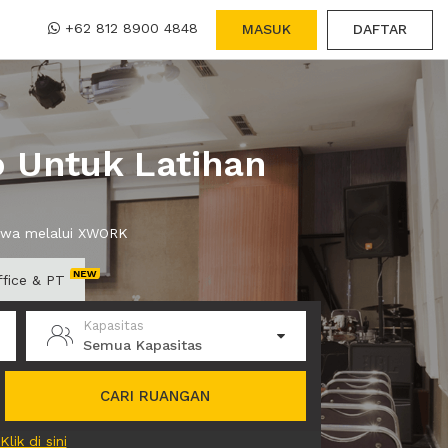
+62 812 8900 4848
MASUK
DAFTAR
 Untuk Latihan
sewa melalui XWORK
ffice & PT
Kapasitas
Semua Kapasitas
CARI RUANGAN
Klik di sini