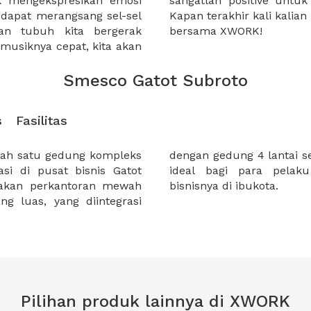
uk mengekspresikan emosi
gian dari kehidupan kita.
 dapat merangsang sel-sel
usik? Rencanakan sekarang
an tubuh kita bergerak
bersama XWORK!
 musiknya cepat, kita akan
Smesco Gatot Subroto
s
Fasilitas
lah satu gedung kompleks
itel dan komersial. Sangat
si di pusat bisnis Gatot
u menjalankan aktifitas
pakan perkantoran mewah
bisnisnya di ibukota.
g luas, yang diintegrasi
Pilihan produk lainnya di XWORK