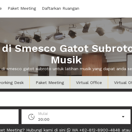
e
Paket Meeting
Daftarkan Ruangan
di Smesco Gatot Subroto
Musik
n di smesco gatot subroto untuk latihan musik yang dapat anda 
orking Desk
Paket Meeting
Virtual Office
Virtual O
Mulai
20:00
et Meeting? Hubungi kami di sini
WA +62-812-8900-4848 atau