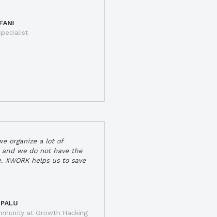
FANI
pecialist
e organize a lot of
 and we do not have the
e. XWORK helps us to save
 PALU
munity at Growth Hacking