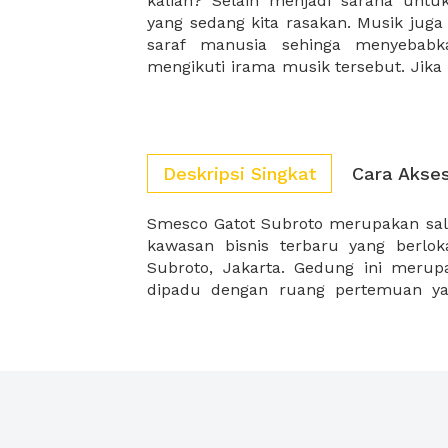
kalian? Selain menjadi sarana unt
sangatlah positive untuk menjadi ba
yang sedang kita rasakan. Musik juga
Kapan terakhir kali kalian bermain m
saraf manusia sehinga menyebabk
mengikuti irama musik tersebut. Jika
Deskripsi Singkat
Cara Akse
Smesco Gatot Subroto merupakan sa
dengan gedung 4 lantai sebagai area r
kawasan bisnis terbaru yang berloka
ideal bagi para pelaku bisnis unt
Subroto, Jakarta. Gedung ini meru
dipadu dengan ruang pertemuan yan