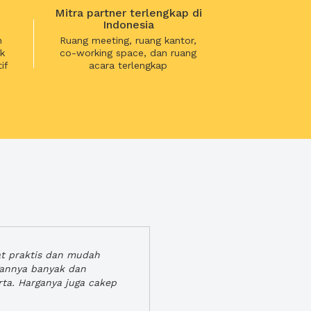
Mitra partner terlengkap di
Indonesia
n
Ruang meeting, ruang kantor,
k
co-working space, dan ruang
if
acara terlengkap
at praktis dan mudah
gannya banyak dan
rta. Harganya juga cakep