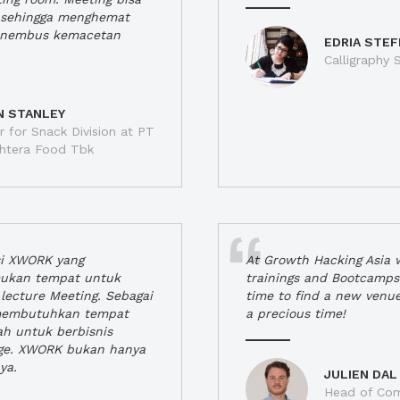
a, sehingga menghemat
enembus kemacetan
EDRIA STEF
Calligraphy S
N STANLEY
 for Snack Division at PT
jahtera Food Tbk
si XWORK yang
At Growth Hacking Asia w
ukan tempat untuk
trainings and Bootcamps
lecture Meeting. Sebagai
time to find a new venu
 membutuhkan tempat
a precious time!
h untuk berbisnis
ge. XWORK bukan hanya
ya.
JULIEN DAL
Head of Com