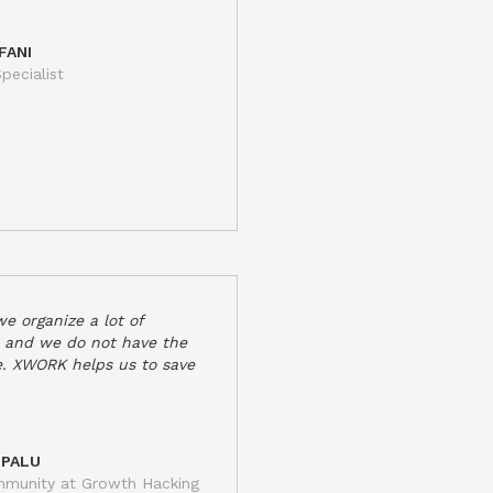
FANI
pecialist
e organize a lot of
 and we do not have the
e. XWORK helps us to save
 PALU
munity at Growth Hacking