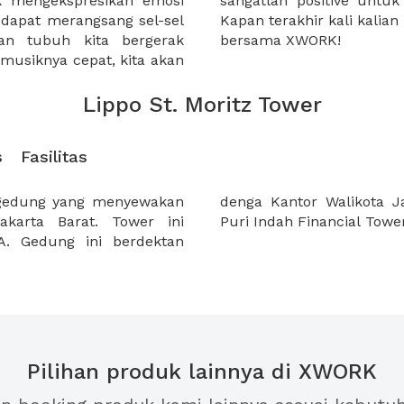
uk mengekspresikan emosi
gian dari kehidupan kita.
 dapat merangsang sel-sel
usik? Rencanakan sekarang
an tubuh kita bergerak
bersama XWORK!
 musiknya cepat, kita akan
Lippo St. Moritz Tower
s
Fasilitas
 gedung yang menyewakan
, Lippo shoping mall dan
akarta Barat. Tower ini
Puri Indah Financial Tower
. Gedung ini berdektan
Pilihan produk lainnya di XWORK