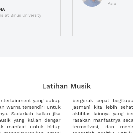
Asia
NA
ns at Binus University
Latihan Musik
entertainment yang cukup
nya, yang dapat membuat
 warna tersendiri untuk
 bermusik, menyanyi atau
ya. Sadarkah kalian jika
 dengan musik dapat kita
usik yang kalian dengar
. Kita menjadi semangat,
yak manfaat untuk hidup
onsentrasi. Jadi musik