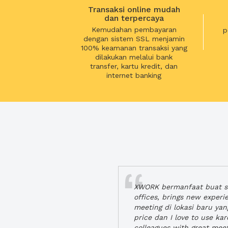
Transaksi online mudah
dan terpercaya
Kemudahan pembayaran
p
dengan sistem SSL menjamin
100% keamanan transaksi yang
dilakukan melalui bank
transfer, kartu kredit, dan
internet banking
XWORK bermanfaat buat se
offices, brings new exper
meeting di lokasi baru ya
price dan I love to use ka
colleagues with great mee