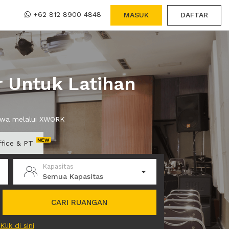
+62 812 8900 4848
MASUK
DAFTAR
r Untuk Latihan
sewa melalui XWORK
ffice & PT
Kapasitas
Semua Kapasitas
CARI RUANGAN
Klik di sini