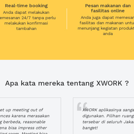
Real-time booking
Pesan makanan dan
fasilitas online
Anda dapat melakukan
Anda juga dapat memesa
emesanan 24/7 tanpa perlu
fasilitas dan makanan untu
melakukan konfirmasi
menunjang kegiatan produkt
tambahan
anda
Apa kata mereka tentang XWORK ?
t up meeting out of
XWORK aplikasinya sang
iences karena merasakan
digunakan. Pilihan ruan
ng berbeda, reasonable
tersebar di seluruh Jaka
rena bisa impress other
banget!
ting room. Meeting bisa