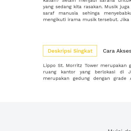
kalian? Selain menjadi sarana unt
sangatlah positive untuk menjadi ba
yang sedang kita rasakan. Musik juga
Kapan terakhir kali kalian bermain m
saraf manusia sehinga menyebabk
mengikuti irama musik tersebut. Jika
Deskripsi Singkat
Cara Akse
Lippo St. Morritz Tower merupakan
denga Kantor Walikota Jakarta Barat
ruang kantor yang berlokasi di J
merupakan gedung dengan grade A