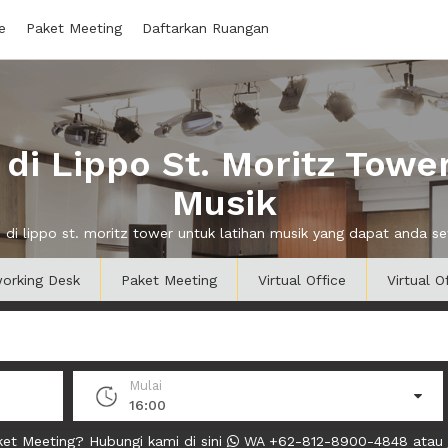
e
Paket Meeting
Daftarkan Ruangan
i Lippo St. Moritz Towe
Musik
n di lippo st. moritz tower untuk latihan musik yang dapat anda 
orking Desk
Paket Meeting
Virtual Office
Virtual O
Mulai
16:00
et Meeting? Hubungi kami di sini
WA +62-812-8900-4848 atau