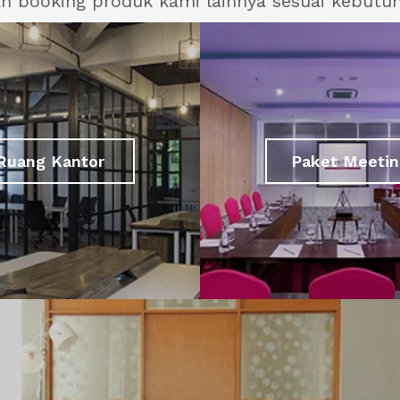
an booking produk kami lainnya sesuai kebutu
Ruang Kantor
Paket Meetin