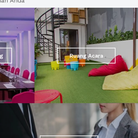
han Anda
g
Ruang Acara