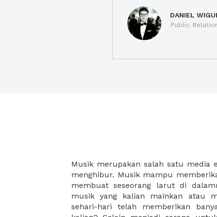
DANIEL WIGU
Public Relatio
Musik merupakan salah satu media 
bergerak cepat begitupun sebalik
menghibur. Musik mampu memberikan
jasmani kita lebih sehat. Manfaat
membuat seseorang larut di dalamn
aktifitas lainnya yang berhubungan
musik yang kalian mainkan atau m
rasakan manfaatnya secara langsung
sehari-hari telah memberikan ban
termotivasi, dan meningkatkan k