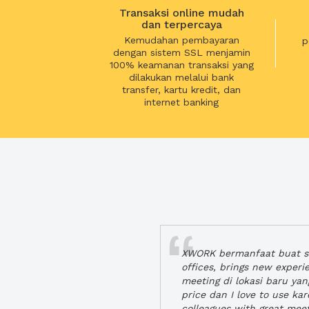
Transaksi online mudah
dan terpercaya
Kemudahan pembayaran
p
dengan sistem SSL menjamin
100% keamanan transaksi yang
dilakukan melalui bank
transfer, kartu kredit, dan
internet banking
XWORK bermanfaat buat se
offices, brings new exper
meeting di lokasi baru ya
price dan I love to use ka
colleagues with great mee