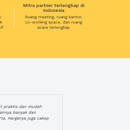
Mitra partner terlengkap di
Indonesia
n
Ruang meeting, ruang kantor,
k
co-working space, dan ruang
if
acara terlengkap
at praktis dan mudah
gannya banyak dan
rta. Harganya juga cakep