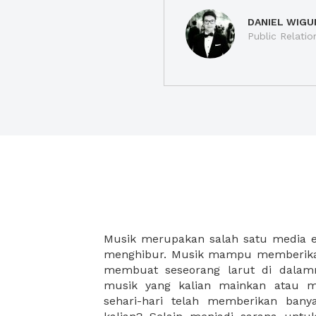
DANIEL WIGU
Public Relatio
Musik merupakan salah satu media 
bergerak cepat begitupun sebalik
menghibur. Musik mampu memberikan
jasmani kita lebih sehat. Manfaat
membuat seseorang larut di dalamn
aktifitas lainnya yang berhubungan
musik yang kalian mainkan atau m
rasakan manfaatnya secara langsung
sehari-hari telah memberikan ban
termotivasi, dan meningkatkan k