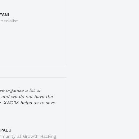
FANI
pecialist
e organize a lot of
 and we do not have the
e. XWORK helps us to save
 PALU
munity at Growth Hacking