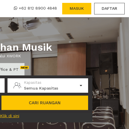
+62 812 8900 4848
MASUK
DAFTAR
ihan Musik
lalui XWORK
ffice & PT
Kapasitas
Semua Kapasitas
CARI RUANGAN
Klik di sini