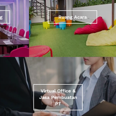
g
Ruang Acara
Virtual Office &
Jasa Pembuatan
PT