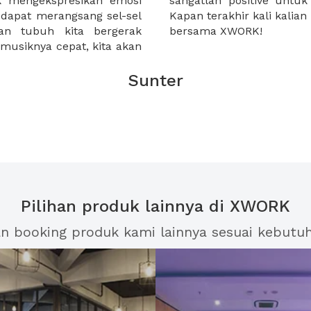
uk mengekspresikan emosi
gian dari kehidupan kita.
 dapat merangsang sel-sel
usik? Rencanakan sekarang
an tubuh kita bergerak
bersama XWORK!
 musiknya cepat, kita akan
Sunter
Pilihan produk lainnya di XWORK
an booking produk kami lainnya sesuai kebutu