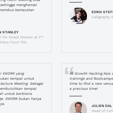
a, sehingga menghemat
enembus kemacetan
EDRIA STEF
Calligraphy S
N STANLEY
 for Snack Division at PT
jahtera Food Tbk
si XWORK yang
At Growth Hacking Asia w
ukan tempat untuk
trainings and Bootcamps
lecture Meeting. Sebagai
time to find a new venu
 membutuhkan tempat
a precious time!
h untuk berbisnis
ge. XWORK bukan hanya
ya.
JULIEN DAL
Head of Com