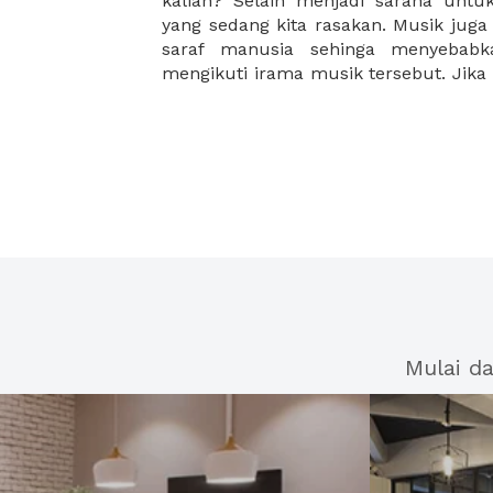
kalian? Selain menjadi sarana unt
sangatlah positive untuk menjadi ba
yang sedang kita rasakan. Musik juga
Kapan terakhir kali kalian bermain m
saraf manusia sehinga menyebabk
mengikuti irama musik tersebut. Jika
Mulai d