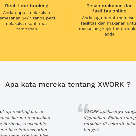
Real-time booking
Pesan makanan dan
fasilitas online
Anda dapat melakukan
Anda juga dapat memesa
emesanan 24/7 tanpa perlu
fasilitas dan makanan untu
melakukan konfirmasi
menunjang kegiatan produkt
tambahan
anda
Apa kata mereka tentang XWORK ?
t up meeting out of
XWORK aplikasinya sang
iences karena merasakan
digunakan. Pilihan ruan
ng berbeda, reasonable
tersebar di seluruh Jaka
rena bisa impress other
banget!
ting room. Meeting bisa