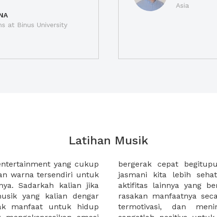
Asia
NA
ns at Binus University
Latihan Musik
entertainment yang cukup
nya, yang dapat membuat
 warna tersendiri untuk
 bermusik, menyanyi atau
ya. Sadarkah kalian jika
 dengan musik dapat kita
usik yang kalian dengar
. Kita menjadi semangat,
yak manfaat untuk hidup
onsentrasi. Jadi musik