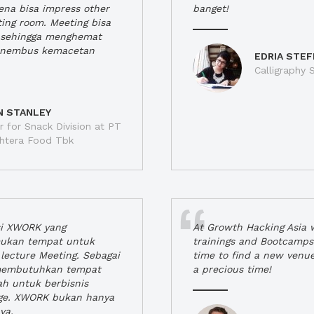
rena bisa impress other
banget!
ting room. Meeting bisa
a, sehingga menghemat
enembus kemacetan
EDRIA STEF
Calligraphy S
N STANLEY
 for Snack Division at PT
jahtera Food Tbk
si XWORK yang
At Growth Hacking Asia w
ukan tempat untuk
trainings and Bootcamps
lecture Meeting. Sebagai
time to find a new venu
 membutuhkan tempat
a precious time!
h untuk berbisnis
ge. XWORK bukan hanya
ya.