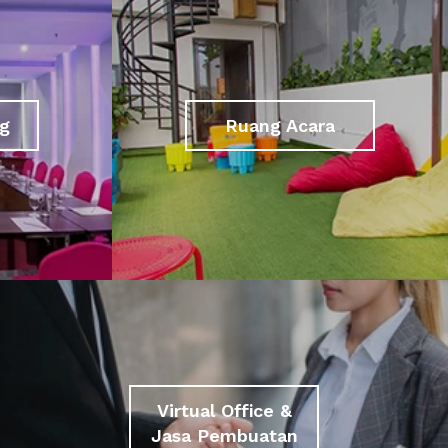
g
Ruang Acara
Virtual Office &
Jasa Pembuatan