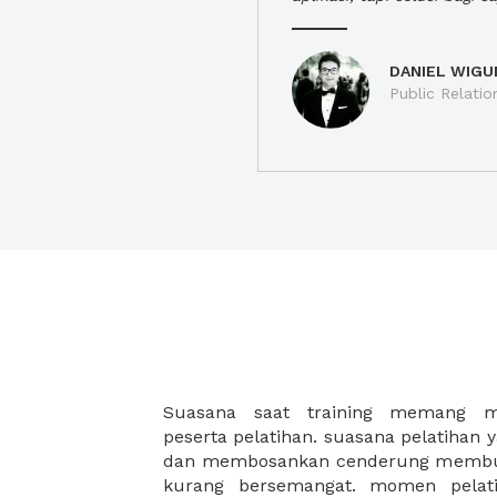
DANIEL WIGU
Public Relatio
Suasana saat training memang me
mau bukan jika training perusahaan 
peserta pelatihan. suasana pelatihan 
lagi. XWORK akan selalu hadir sebag
dan membosankan cenderung membuat
kurang bersemangat. momen pelati