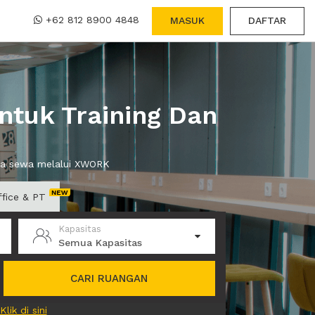
+62 812 8900 4848
MASUK
DAFTAR
ntuk Training Dan
anda sewa melalui XWORK
ffice & PT
Kapasitas
Semua Kapasitas
CARI RUANGAN
Klik di sini