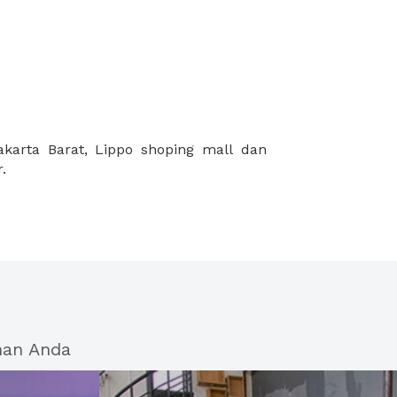
.
han Anda