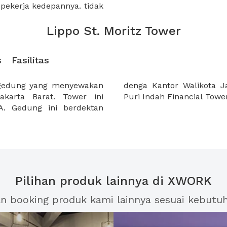
pekerja kedepannya. tidak
Lippo St. Moritz Tower
s
Fasilitas
 gedung yang menyewakan
, Lippo shoping mall dan
akarta Barat. Tower ini
Puri Indah Financial Tower
. Gedung ini berdektan
Pilihan produk lainnya di XWORK
an booking produk kami lainnya sesuai kebutu