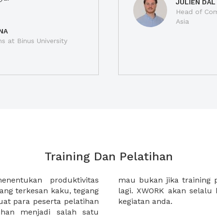
JULIEN DAL
Head of Com
Asia
NA
ns at Binus University
Training Dan Pelatihan
nentukan produktivitas
anda berkesan biasa saja?
yang terkesan kaku, tegang
ai solusi untuk kebutuhan
 para peserta pelatihan
kegiatan anda.
han menjadi salah satu