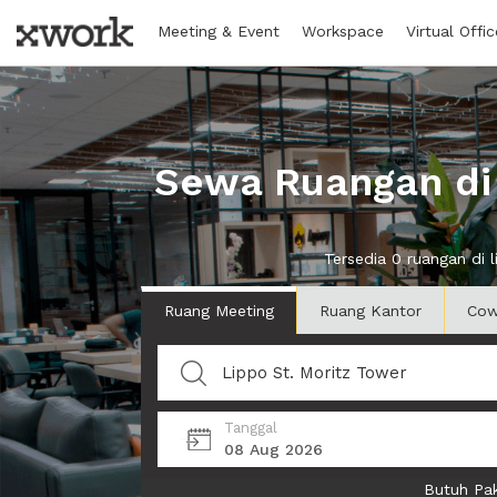
Meeting & Event
Workspace
Virtual Offic
Sewa Ruangan di 
Tersedia 0 ruangan di 
Ruang Meeting
Ruang Kantor
Cow
Tanggal
08 Aug 2026
Butuh Pak