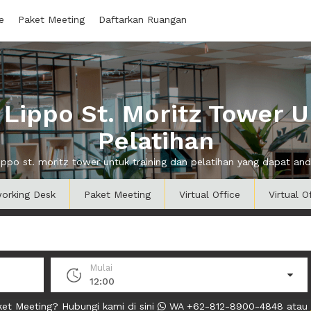
e
Paket Meeting
Daftarkan Ruangan
Lippo St. Moritz Tower U
Pelatihan
lippo st. moritz tower untuk training dan pelatihan yang dapat 
orking Desk
Paket Meeting
Virtual Office
Virtual O
Mulai
12:00
et Meeting? Hubungi kami di sini
WA +62-812-8900-4848 atau