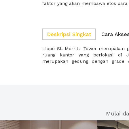
faktor yang akan membawa etos para 
Deskripsi Singkat
Cara Akse
Lippo St. Morritz Tower merupakan
denga Kantor Walikota Jakarta Barat
ruang kantor yang berlokasi di J
merupakan gedung dengan grade A
Mulai d