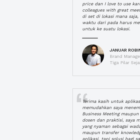
price dan I love to use ka
colleagues with great mee
di set di lokasi mana saj
waktu dari pada harus m
untuk ke suatu lokasi.
JANUAR ROBI
Brand Manager
Tiga Pilar Se
Terima kasih untuk aplika
memudahkan saya menem
Business Meeting maupun 
dosen dan praktisi, saya
yang nyaman sebagai wada
maupun transfer knowled
aplikasi, tapi solusi bagi sa