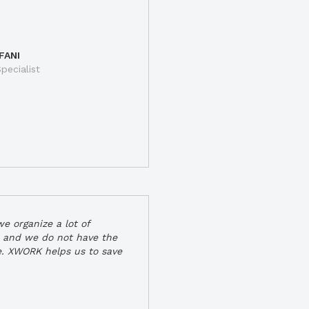
FANI
pecialist
e organize a lot of
 and we do not have the
e. XWORK helps us to save