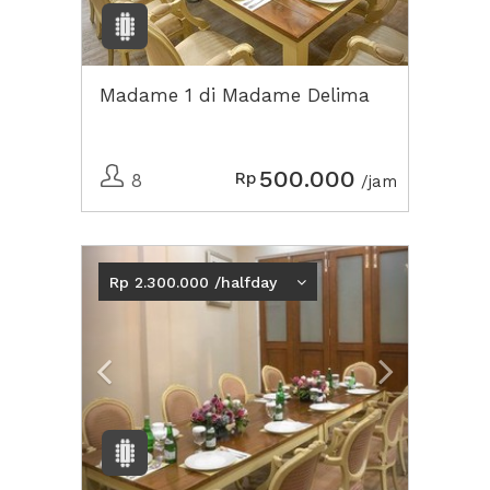
Madame 1 di Madame Delima
500.000
Rp
8
/jam
Previous
Next2
Rp 2.300.000 /halfday