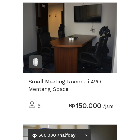
Small Meeting Room di AVO
Menteng Space
150.000
Rp
5
/jam
Previous
Next2
Rp 500.000 /halfday