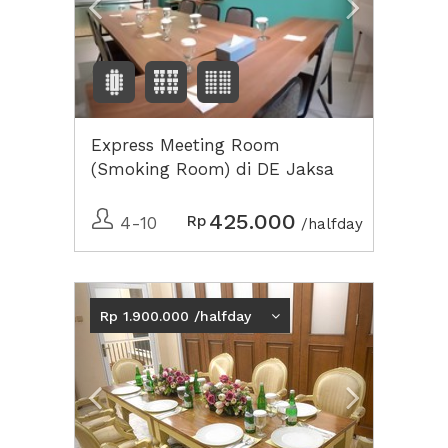
Express Meeting Room
(Smoking Room) di DE Jaksa
Jakarta
425.000
Rp
4-10
/halfday
Previous
Next2
Rp 1.900.000 /halfday