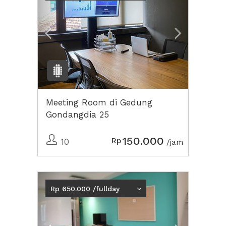
Meeting Room di Gedung
Gondangdia 25
150.000
Rp
10
/jam
Previous
Next2
Rp 650.000 /fullday