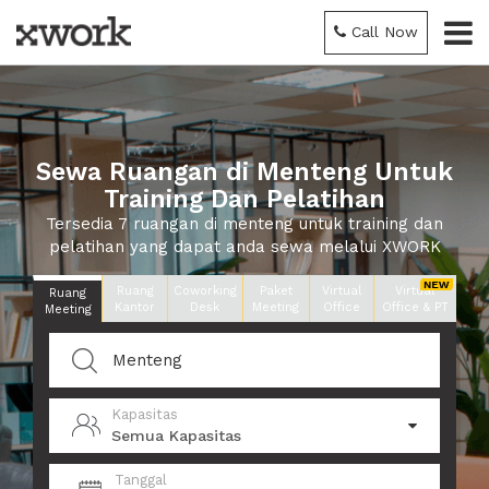
Call Now
Sewa Ruangan di Menteng Untuk
Training Dan Pelatihan
Tersedia 7 ruangan di menteng untuk training dan
pelatihan yang dapat anda sewa melalui XWORK
Ruang
Coworking
Paket
Virtual
Virtual
Ruang
Kantor
Desk
Meeting
Office
Office & PT
Meeting
Kapasitas
Semua Kapasitas
Tanggal