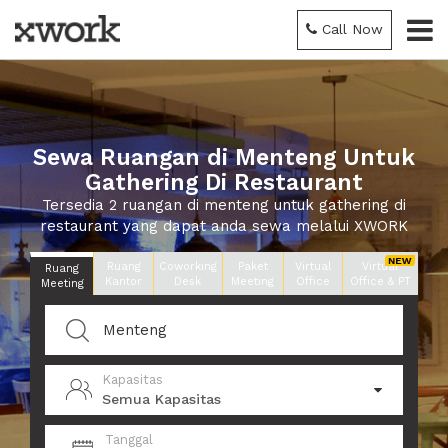
Call Now
Sewa Ruangan di Menteng Untuk
Gathering Di Restaurant
Tersedia 2 ruangan di menteng untuk gathering di
restaurant yang dapat anda sewa melalui XWORK
Ruang
Coworking
Paket
Virtual
Virtual
Ruang
Kantor
Desk
Meeting
Office
Office & PT
Meeting
Kapasitas
Semua Kapasitas
Tanggal