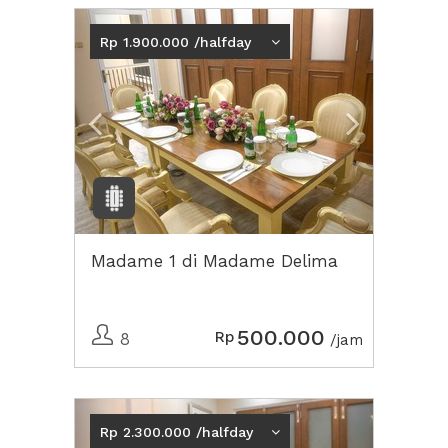
Previous
Next2
Rp 1.900.000 /halfday
Madame 1 di Madame Delima
500.000
Rp
8
/jam
Previous
Next2
Rp 2.300.000 /halfday