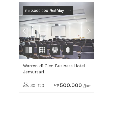
Previous
Next2
Rp 2.000.000 /halfday
Warren di Cleo Business Hotel
Jemursari
500.000
Rp
30-120
/jam