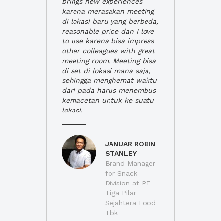
brings new experiences
karena merasakan meeting
di lokasi baru yang berbeda,
reasonable price dan I love
to use karena bisa impress
other colleagues with great
meeting room. Meeting bisa
di set di lokasi mana saja,
sehingga menghemat waktu
dari pada harus menembus
kemacetan untuk ke suatu
lokasi.
JANUAR ROBIN
STANLEY
Brand Manager
for Snack
Division at PT
Tiga Pilar
Sejahtera Food
Tbk