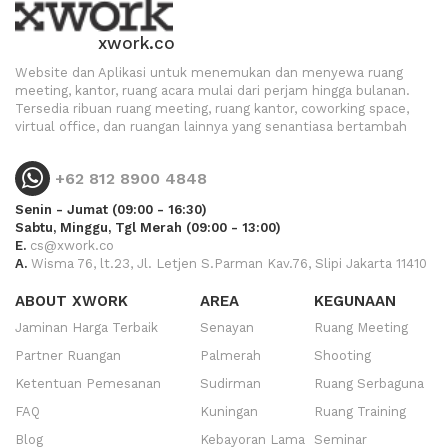
xwork.co
Website dan Aplikasi untuk menemukan dan menyewa ruang
meeting, kantor, ruang acara mulai dari perjam hingga bulanan.
Tersedia ribuan ruang meeting, ruang kantor, coworking space,
virtual office, dan ruangan lainnya yang senantiasa bertambah
+62 812 8900 4848
Senin - Jumat (09:00 - 16:30)
Sabtu, Minggu, Tgl Merah (09:00 - 13:00)
E.
cs@xwork.co
A.
Wisma 76, lt.23, Jl. Letjen S.Parman Kav.76, Slipi Jakarta 11410
ABOUT XWORK
AREA
KEGUNAAN
Jaminan Harga Terbaik
Senayan
Ruang Meeting
Partner Ruangan
Palmerah
Shooting
Ketentuan Pemesanan
Sudirman
Ruang Serbaguna
FAQ
Kuningan
Ruang Training
Blog
Kebayoran Lama
Seminar