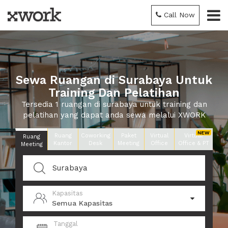
Call Now
Sewa Ruangan di Surabaya Untuk
Training Dan Pelatihan
Tersedia 1 ruangan di surabaya untuk training dan
pelatihan yang dapat anda sewa melalui XWORK
Ruang
Coworking
Paket
Virtual
Virtual
Ruang
Kantor
Desk
Meeting
Office
Office & PT
Meeting
Kapasitas
Semua Kapasitas
Tanggal