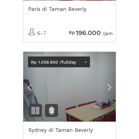
Paris di Taman Beverly
196.000
Rp
6-7
/jam
Previous
Next2
Rp 1.058.850 /fullday
Sydney di Taman Beverly