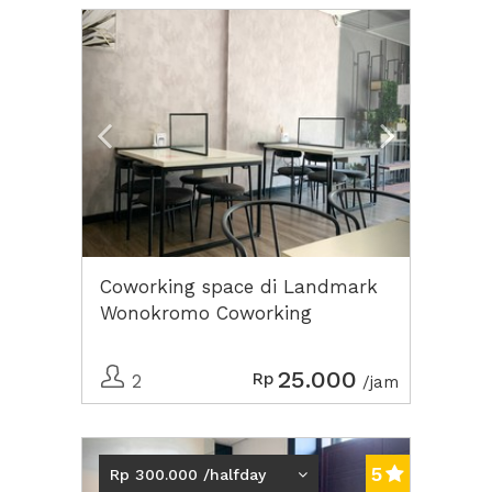
Previous
Next2
Coworking space di Landmark
Wonokromo Coworking
Surabaya
25.000
Rp
2
/jam
Previous
Next2
5
Rp 300.000 /halfday