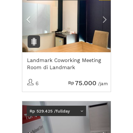
Landmark Coworking Meeting
Room di Landmark
Wonokromo Coworking
Surabaya
75.000
Rp
6
/jam
Previous
Next2
Rp 529.425 /fullday