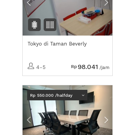
Tokyo di Taman Beverly
98.041
Rp
4-5
/jam
Previous
Next2
Rp 550.000 /halfday