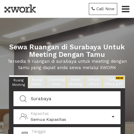
Call Now
Sewa Ruangan di Surabaya Untuk
Meeting Dengan Tamu
Tersedia 9 ruangan di surabaya untuk meeting dengan
tamu yang dapat anda sewa melalui XWORK
Ruang
Coworking
Paket
Virtual
Virtual
Ruang
Kantor
Desk
Meeting
Office
Office & PT
Meeting
Kapasitas
Semua Kapasitas
Tanggal