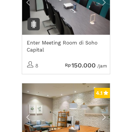
Enter Meeting Room di Soho
Capital
150.000
Rp
8
/jam
Previous
Next2
4.1