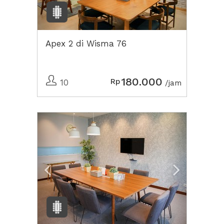
Apex 2 di Wisma 76
180.000
Rp
10
/jam
Previous
Next2