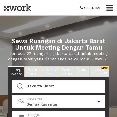
Call Now
Sewa Ruangan di Jakarta Barat
Untuk Meeting Dengan Tamu
Tersedia 22 ruangan di jakarta barat untuk meeting
dengan tamu yang dapat anda sewa melalui XWORK
Ruang
Coworking
Paket
Virtual
Virtual
Ruang
Kantor
Desk
Meeting
Office
Office & PT
Meeting
Kapasitas
Semua Kapasitas
Tanggal