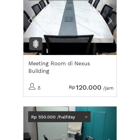
Meeting Room di Nexus
Building
120.000
Rp
8
/jam
Previous
Next2
Rp 550.000 /halfday