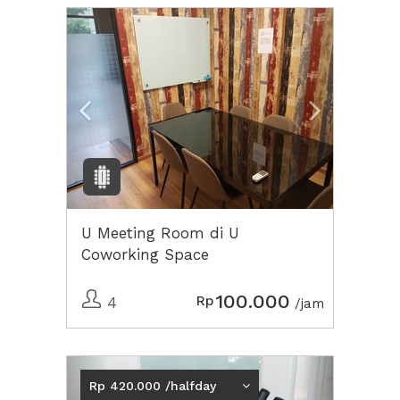
Previous
Next2
U Meeting Room di U
Coworking Space
100.000
Rp
4
/jam
Previous
Next2
Rp 420.000 /halfday