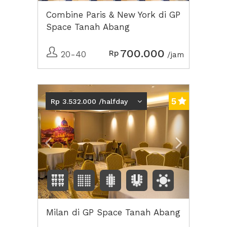
Combine Paris & New York di GP
Space Tanah Abang
700.000
Rp
20-40
/jam
Previous
Next2
5
Rp 3.532.000 /halfday
Milan di GP Space Tanah Abang