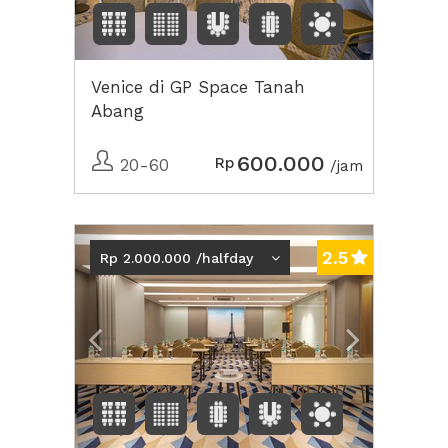
Venice di GP Space Tanah
Abang
600.000
Rp
20-60
/jam
Previous
Next2
2.5
Rp 2.000.000 /halfday