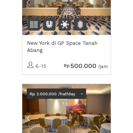
New York di GP Space Tanah
Abang
500.000
Rp
6-15
/jam
Previous
Next2
Rp 2.000.000 /halfday