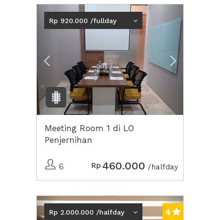
Previous
Next2
Rp 920.000 /fullday
Meeting Room 1 di LO
Penjernihan
460.000
Rp
6
/halfday
Previous
Next2
4
Rp 2.000.000 /halfday