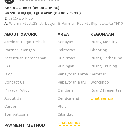
Senin - Jumat (09:00 - 16:30)
Sabtu, Minggu, Tgl Merah (09:00 - 13:00)
E.
cs@xwork.co
A.
Wisma 76, lt.23, Jl. Letjen S.Parman Kav.76, Slipi Jakarta 11410
ABOUT XWORK
AREA
KEGUNAAN
Jaminan Harga Terbaik
Senayan
Ruang Meeting
Partner Ruangan
Palmerah
Shooting
Ketentuan Pemesanan
Sudirman
Ruang Serbaguna
FAQ
Kuningan
Ruang Training
Blog
Kebayoran Lama
Seminar
Contact Us
Kebayoran Baru
Workshop
Privacy Policy
Gandaria
Ruang Presentasi
About Us
Cengkareng
Lihat semua
Career
Pluit
Tempat.com
Cilandak
Lihat semua
PAYMENT METHOD