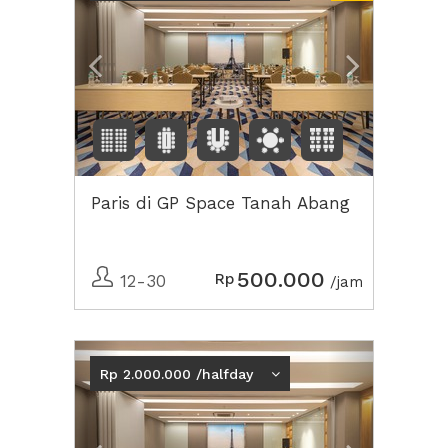
Paris di GP Space Tanah Abang
500.000
Rp
12-30
/jam
Previous
Next2
Rp 2.000.000 /halfday