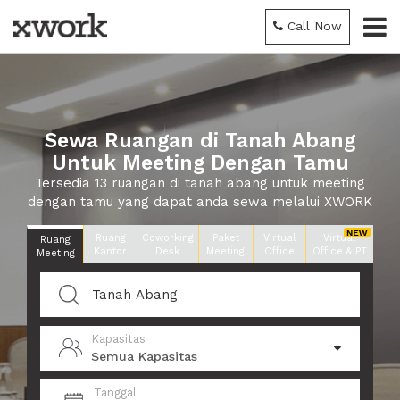
Call Now
Sewa Ruangan di Tanah Abang
Untuk Meeting Dengan Tamu
Tersedia 13 ruangan di tanah abang untuk meeting
dengan tamu yang dapat anda sewa melalui XWORK
Ruang
Coworking
Paket
Virtual
Virtual
Ruang
Kantor
Desk
Meeting
Office
Office & PT
Meeting
Kapasitas
Semua Kapasitas
Tanggal