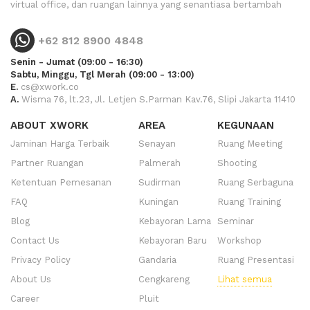
virtual office, dan ruangan lainnya yang senantiasa bertambah
+62 812 8900 4848
Senin - Jumat (09:00 - 16:30)
Sabtu, Minggu, Tgl Merah (09:00 - 13:00)
E.
cs@xwork.co
A.
Wisma 76, lt.23, Jl. Letjen S.Parman Kav.76, Slipi Jakarta 11410
ABOUT XWORK
AREA
KEGUNAAN
Jaminan Harga Terbaik
Senayan
Ruang Meeting
Partner Ruangan
Palmerah
Shooting
Ketentuan Pemesanan
Sudirman
Ruang Serbaguna
FAQ
Kuningan
Ruang Training
Blog
Kebayoran Lama
Seminar
Contact Us
Kebayoran Baru
Workshop
Privacy Policy
Gandaria
Ruang Presentasi
About Us
Cengkareng
Lihat semua
Career
Pluit