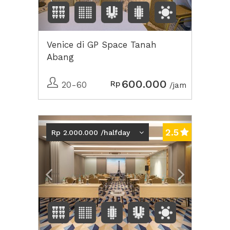
Venice di GP Space Tanah
Abang
600.000
Rp
20-60
/jam
Previous
Next2
2.5
Rp 2.000.000 /halfday