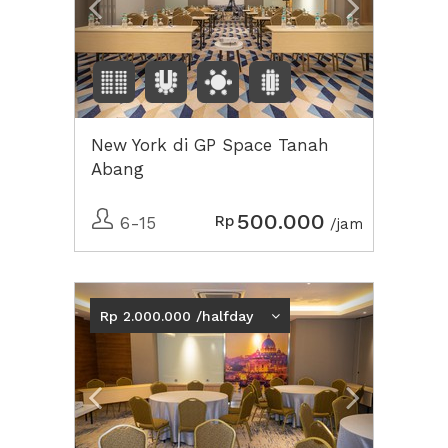
New York di GP Space Tanah
Abang
500.000
Rp
6-15
/jam
Previous
Next2
Rp 2.000.000 /halfday