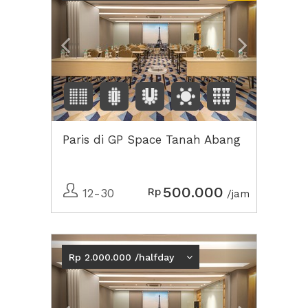
Paris di GP Space Tanah Abang
500.000
Rp
12-30
/jam
Previous
Next2
Rp 2.000.000 /halfday