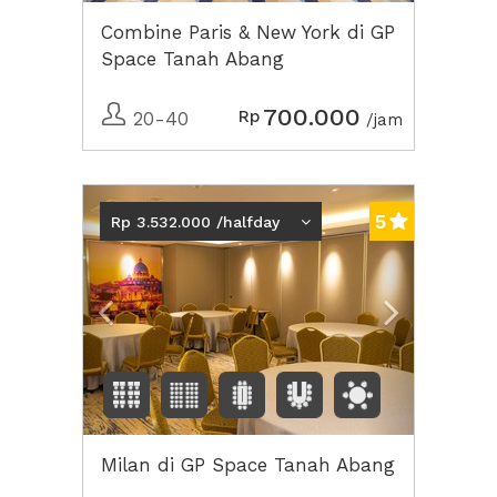
Combine Paris & New York di GP
Space Tanah Abang
700.000
Rp
20-40
/jam
Previous
Next2
5
Rp 3.532.000 /halfday
Milan di GP Space Tanah Abang