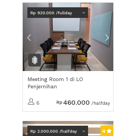
Previous
Next2
Rp 920.000 /fullday
Meeting Room 1 di LO
Penjernihan
460.000
Rp
6
/halfday
Previous
Next2
4
Rp 2.000.000 /halfday