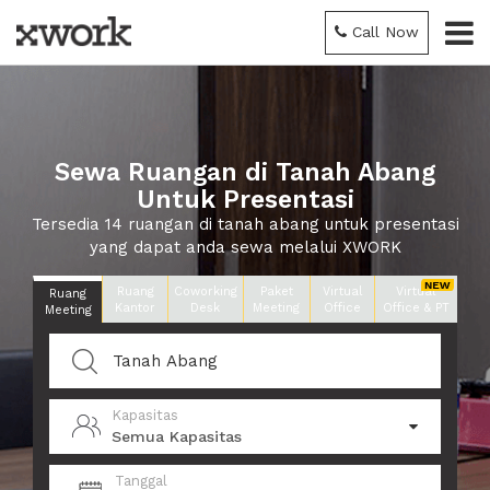
Call Now
Sewa Ruangan di Tanah Abang
Untuk Presentasi
Tersedia 14 ruangan di tanah abang untuk presentasi
yang dapat anda sewa melalui XWORK
Ruang
Coworking
Paket
Virtual
Virtual
Ruang
Kantor
Desk
Meeting
Office
Office & PT
Meeting
Kapasitas
Semua Kapasitas
Tanggal