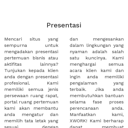
Presentasi
Mencari situs yang
dan mengesankan
sempurna untuk
dalam lingkungan yang
mengadakan presentasi
nyaman adalah salah
pertemuan bisnis atau
satu kuncinya. Kami
aktifitas lainnya?
menghargai semua
Tunjukan kepada klien
acara klien kami dan
anda dengan presentasi
ingin anda memiliki
profesional. Kami
pengalaman yang
memiliki semua jenis
terbaik. Jika anda
persewaan ruang rapat,
membutuhkan bantuan
portal ruang pertemuan
selama fase proses
kami akan membantu
perencanaan anda.
anda mengatur dan
Manfaatkan kami,
memilih tata letak yang
XWORK! Kami berharap
sesuai dengan
dapat membuat