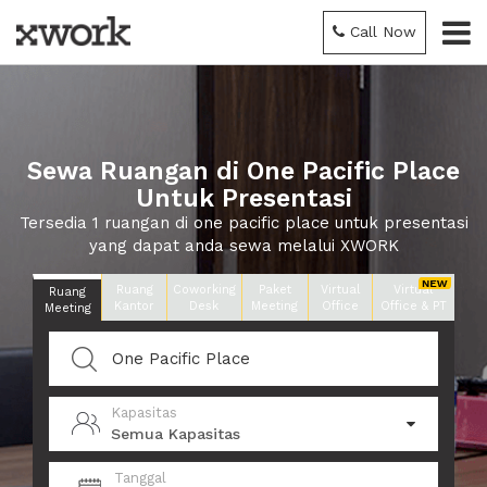
Call Now
Sewa Ruangan di One Pacific Place
Untuk Presentasi
Tersedia 1 ruangan di one pacific place untuk presentasi
yang dapat anda sewa melalui XWORK
Ruang
Coworking
Paket
Virtual
Virtual
Ruang
Kantor
Desk
Meeting
Office
Office & PT
Meeting
Kapasitas
Semua Kapasitas
Tanggal