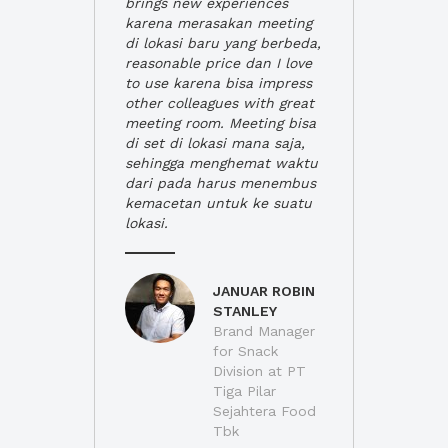
brings new experiences
karena merasakan meeting
di lokasi baru yang berbeda,
reasonable price dan I love
to use karena bisa impress
other colleagues with great
meeting room. Meeting bisa
di set di lokasi mana saja,
sehingga menghemat waktu
dari pada harus menembus
kemacetan untuk ke suatu
lokasi.
JANUAR ROBIN
STANLEY
Brand Manager
for Snack
Division at PT
Tiga Pilar
Sejahtera Food
Tbk