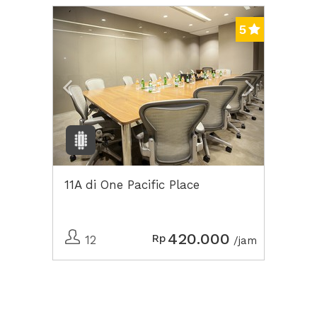
Previous
Next2
5
11A di One Pacific Place
420.000
Rp
12
/jam