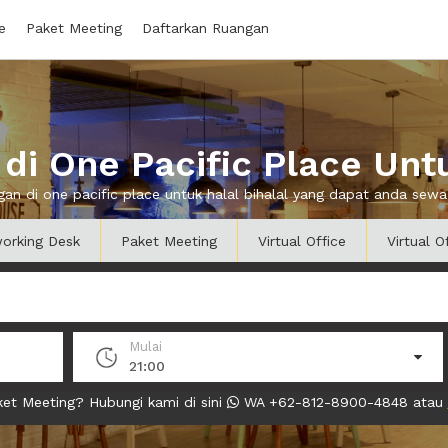
e
Paket Meeting
Daftarkan Ruangan
i One Pacific Place Untu
gan di one pacific place untuk halal bihalal yang dapat anda se
orking Desk
Paket Meeting
Virtual Office
Virtual O
Mulai
21:00
et Meeting? Hubungi kami di sini
WA +62-812-8900-4848 atau