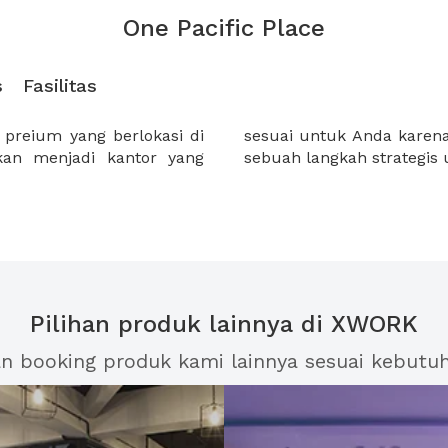
One Pacific Place
s
Fasilitas
preium yang berlokasi di
g strategis dapat membuat
akan menjadi kantor yang
sebuah langkah strategis
Pilihan produk lainnya di XWORK
an booking produk kami lainnya sesuai kebutu