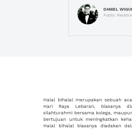
DANIEL WIGU
Public Relatio
Halal bihalal merupakan sebuah aca
besar, dan anda dapat menyewa tem
Hari Raya Lebaran, biasanya di
melalui XWORK dan juga dapat memes
silahturahmi bersama kolega, maupun 
tambahan agar acara halal bihala
bertujuan untuk meningkatkan keha
Halal bihalal biasanya diadakan d