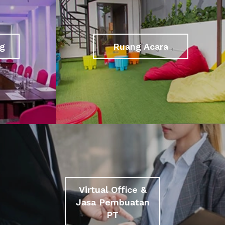
g
Ruang Acara
Virtual Office &
Jasa Pembuatan
PT