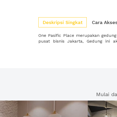
Deskripsi Singkat
Cara Akse
One Pasific Place merupakan gedung 
sesuai untuk Anda karena loksai yan
pusat bisnis Jakarta, Gedung ini 
Mulai d