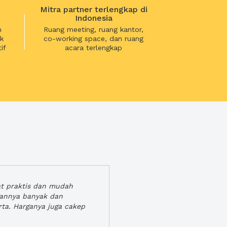
Mitra partner terlengkap di
Indonesia
n
Ruang meeting, ruang kantor,
k
co-working space, dan ruang
if
acara terlengkap
at praktis dan mudah
gannya banyak dan
rta. Harganya juga cakep