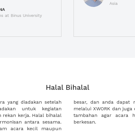
Asia
NA
ns at Binus University
Halal Bihalal
ra yang diadakan setelah
pat untuk halal bihalal
adakan untuk kegiatan
an makanan dan fasilitas
rekan kerja. Halal bihalal
l Anda menjadi semakin
rmonisan antara sesama.
berkesan.
alam acara kecil maupun