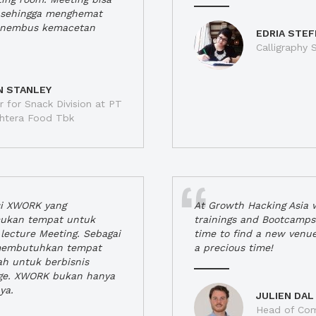
a, sehingga menghemat
enembus kemacetan
EDRIA STEF
Calligraphy S
N STANLEY
 for Snack Division at PT
jahtera Food Tbk
si XWORK yang
At Growth Hacking Asia w
ukan tempat untuk
trainings and Bootcamps
lecture Meeting. Sebagai
time to find a new venu
 membutuhkan tempat
a precious time!
h untuk berbisnis
ge. XWORK bukan hanya
ya.
JULIEN DAL
Head of Com