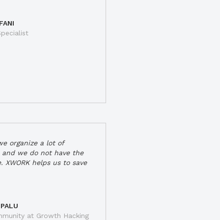
FANI
pecialist
e organize a lot of
 and we do not have the
e. XWORK helps us to save
 PALU
munity at Growth Hacking