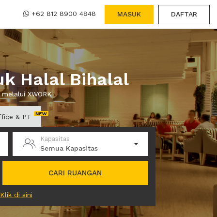
+62 812 8900 4848
MASUK
DAFTAR
k Halal Bihalal
wa melalui XWORK
ffice & PT
Kapasitas
Semua Kapasitas
CARI RUANGAN
Klik di sini