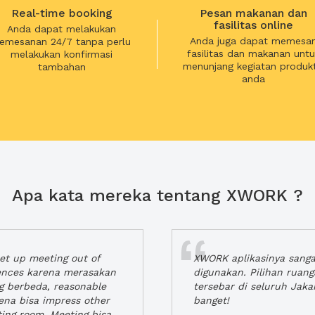
Real-time booking
Pesan makanan dan
fasilitas online
Anda dapat melakukan
Anda juga dapat memesa
emesanan 24/7 tanpa perlu
fasilitas dan makanan untu
melakukan konfirmasi
menunjang kegiatan produkt
tambahan
anda
Apa kata mereka tentang XWORK ?
t up meeting out of
XWORK aplikasinya sang
iences karena merasakan
digunakan. Pilihan ruan
ng berbeda, reasonable
tersebar di seluruh Jaka
rena bisa impress other
banget!
ting room. Meeting bisa