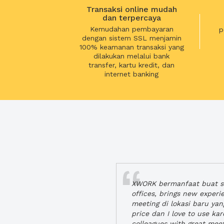
Transaksi online mudah
dan terpercaya
Kemudahan pembayaran
p
dengan sistem SSL menjamin
100% keamanan transaksi yang
dilakukan melalui bank
transfer, kartu kredit, dan
internet banking
XWORK bermanfaat buat se
offices, brings new exper
meeting di lokasi baru ya
price dan I love to use ka
colleagues with great mee