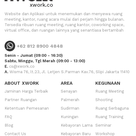
xwork.co
Website dan Aplikasi untuk menemukan dan menyewa ruang
meeting, kantor, ruang acara mulai dari perjam hingga bulanan.
Tersedia ribuan ruang meeting, ruang kantor, coworking space,
virtual office, dan ruangan lainnya yang senantiasa bertambah
+62 812 8900 4848
Senin - Jumat (09:00 - 16:30)
Sabtu, Minggu, Tgl Merah (09:00 - 13:00)
E.
cs@xwork.co
A.
Wisma 76, lt.23, Jl. Letjen S.Parman Kav.76, Slipi Jakarta 11410
ABOUT XWORK
AREA
KEGUNAAN
Jaminan Harga Terbaik
Senayan
Ruang Meeting
Partner Ruangan
Palmerah
Shooting
Ketentuan Pemesanan
Sudirman
Ruang Serbaguna
FAQ
Kuningan
Ruang Training
Blog
Kebayoran Lama
Seminar
Contact Us
Kebayoran Baru
Workshop