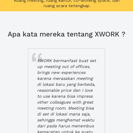
Ruang meeting, ruang kantor, co-working space, dan
ruang acara terlengkap
Apa kata mereka tentang XWORK ?
XWORK bermanfaat buat set
up meeting out of offices,
brings new experiences
karena merasakan meeting
di lokasi baru yang berbeda,
reasonable price dan I love
to use karena bisa impress
other colleagues with great
meeting room. Meeting bisa
di set di lokasi mana saja,
sehingga menghemat waktu
dari pada harus menembus
kemacetan untuk ke suatu