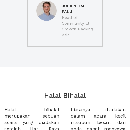
JULIEN DAL
PALU
Head of
Community at
Growth Hacking
Asia
Halal Bihalal
Halal bihalal
biasanya diadakan
merupakan sebuah
dalam acara kecil
acara yang diadakan
maupun besar, dan
setelah Hari Raya
anda dapat menyewa