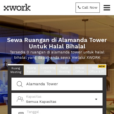
Call Now
Sewa Ruangan di Alamanda Tower
Untuk Halal Bihalal
Tersedia 0 ruangan di alamanda tower untuk halal
bihalal yang dapat anda sewa melalui XWORK
Ruang
Coworking
Paket
Virtual
Virtual
Ruang
Kantor
Desk
Meeting
Office
Office & PT
Meeting
Kapasitas
Semua Kapasitas
Tanggal