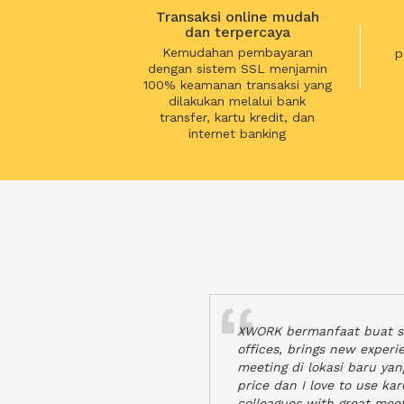
Transaksi online mudah
dan terpercaya
Kemudahan pembayaran
p
dengan sistem SSL menjamin
100% keamanan transaksi yang
dilakukan melalui bank
transfer, kartu kredit, dan
internet banking
XWORK bermanfaat buat se
offices, brings new exper
meeting di lokasi baru ya
price dan I love to use ka
colleagues with great mee