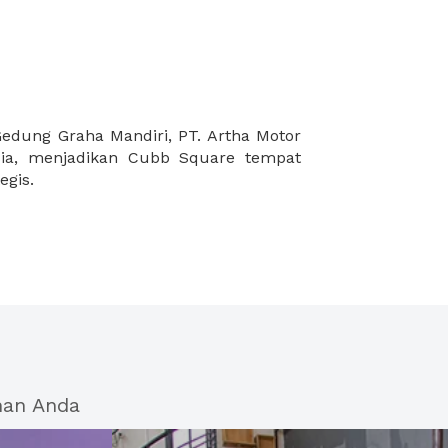
egis.
han Anda