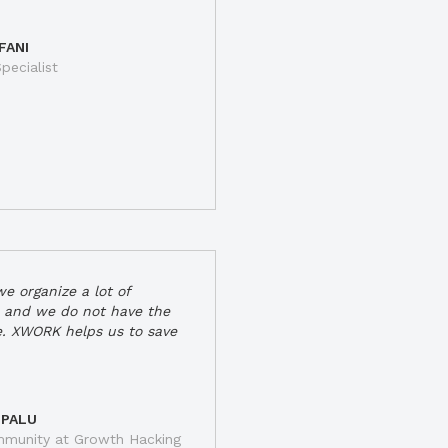
FANI
pecialist
e organize a lot of
 and we do not have the
e. XWORK helps us to save
 PALU
munity at Growth Hacking