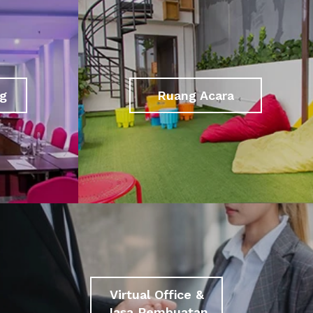
g
Ruang Acara
Virtual Office &
Jasa Pembuatan