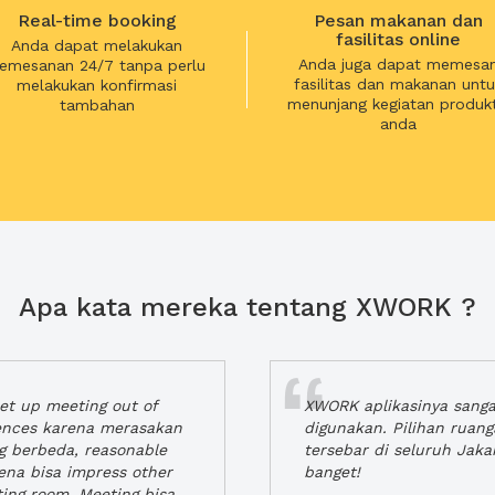
Real-time booking
Pesan makanan dan
fasilitas online
Anda dapat melakukan
Anda juga dapat memesa
emesanan 24/7 tanpa perlu
fasilitas dan makanan untu
melakukan konfirmasi
menunjang kegiatan produkt
tambahan
anda
Apa kata mereka tentang XWORK ?
t up meeting out of
XWORK aplikasinya sang
iences karena merasakan
digunakan. Pilihan ruan
ng berbeda, reasonable
tersebar di seluruh Jaka
rena bisa impress other
banget!
ting room. Meeting bisa