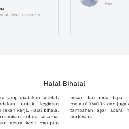
Asia
NA
ns at Binus University
Halal Bihalal
ra yang diadakan setelah
pat untuk halal bihalal
adakan untuk kegiatan
an makanan dan fasilitas
rekan kerja. Halal bihalal
l Anda menjadi semakin
rmonisan antara sesama.
berkesan.
alam acara kecil maupun