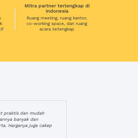
Mitra partner terlengkap di
Indonesia
n
Ruang meeting, ruang kantor,
k
co-working space, dan ruang
if
acara terlengkap
at praktis dan mudah
gannya banyak dan
rta. Harganya juga cakep