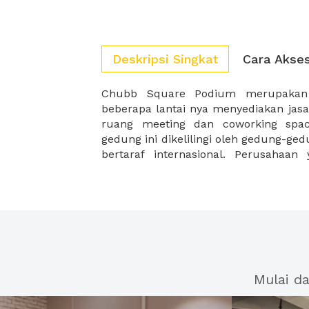
Deskripsi Singkat
Cara Akse
Chubb Square Podium merupakan
Chubb Square misalnya Gedung Graha 
beberapa lantai nya menyediakan jas
Lestari dan UOB Indonesia, menjad
ruang meeting dan coworking spac
gedung ini dikelilingi oleh gedung-ge
bertaraf internasional. Perusahaa
Mulai d