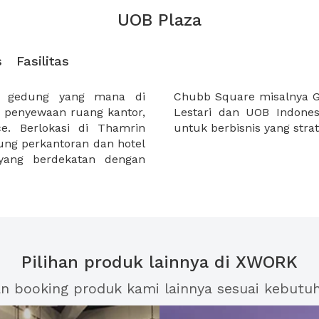
UOB Plaza
s
Fasilitas
 gedung yang mana di
Mandiri, PT. Artha Motor
a penyewaan ruang kantor,
ikan Cubb Square tempat
e. Berlokasi di Thamrin
untuk berbisnis yang strat
dung perkantoran dan hotel
n yang berdekatan dengan
Pilihan produk lainnya di XWORK
an booking produk kami lainnya sesuai kebutu