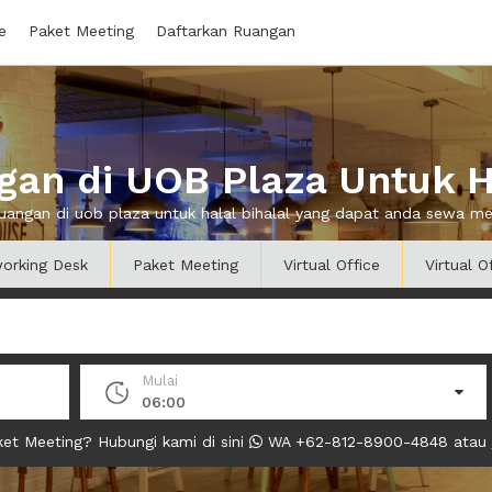
e
Paket Meeting
Daftarkan Ruangan
an di UOB Plaza Untuk Ha
ruangan di uob plaza untuk halal bihalal yang dapat anda sewa m
orking Desk
Paket Meeting
Virtual Office
Virtual O
Mulai
06:00
et Meeting? Hubungi kami di sini
WA +62-812-8900-4848 atau