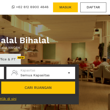
+62 812 8900 4848
MASUK
DAFTAR
lal Bihalal
elalui XWORK
ffice & PT
Kapasitas
Semua Kapasitas
CARI RUANGAN
Klik di sini