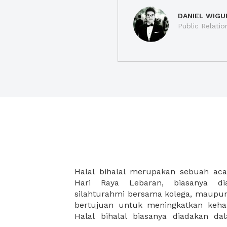
DANIEL WIGU
Public Relatio
Halal bihalal merupakan sebuah aca
besar, dan anda dapat menyewa tem
Hari Raya Lebaran, biasanya di
melalui XWORK dan juga dapat memes
silahturahmi bersama kolega, maupun 
tambahan agar acara halal bihala
bertujuan untuk meningkatkan keha
Halal bihalal biasanya diadakan d