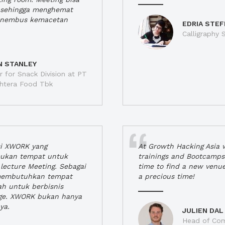
a, sehingga menghemat
enembus kemacetan
EDRIA STEF
Calligraphy S
N STANLEY
 for Snack Division at PT
jahtera Food Tbk
si XWORK yang
At Growth Hacking Asia w
ukan tempat untuk
trainings and Bootcamps
lecture Meeting. Sebagai
time to find a new venu
 membutuhkan tempat
a precious time!
h untuk berbisnis
ge. XWORK bukan hanya
ya.
JULIEN DAL
Head of Com