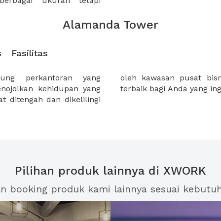
erbagai ukuran tetapi
Alamanda Tower
s
Fasilitas
ng perkantoran yang
akarta . Menjadi pilihan
enojolkan kehidupan yang
terbaik bagi Anda yang ing
 ditengah dan dikelilingi
Pilihan produk lainnya di XWORK
an booking produk kami lainnya sesuai kebutu