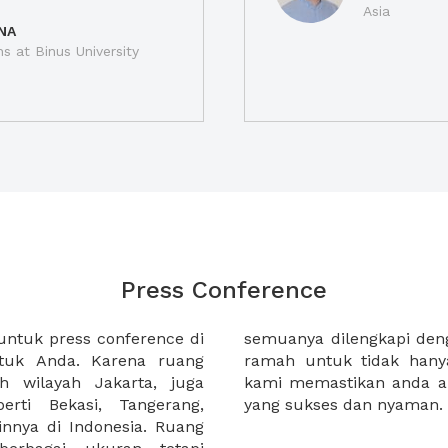
Asia
NA
ns at Binus University
Press Conference
ntuk press conference di
profesional, dan staf yang
untuk Anda. Karena ruang
ut anda dan tamu anda.
uh wilayah Jakarta, juga
ungkan press conference
rti Bekasi, Tangerang,
yang sukses dan nyaman.
innya di Indonesia. Ruang