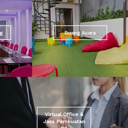
g
Ruang Acara
Virtual Office &
Jasa Pembuatan