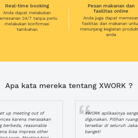
Real-time booking
Pesan makanan dan
fasilitas online
Anda dapat melakukan
Anda juga dapat memesa
emesanan 24/7 tanpa perlu
fasilitas dan makanan untu
melakukan konfirmasi
menunjang kegiatan produkt
tambahan
anda
Apa kata mereka tentang XWORK ?
t up meeting out of
XWORK aplikasinya sang
iences karena merasakan
digunakan. Pilihan ruan
ng berbeda, reasonable
tersebar di seluruh Jaka
rena bisa impress other
banget!
ting room. Meeting bisa