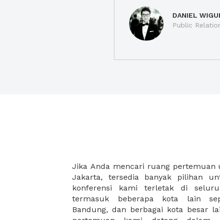
DANIEL WIGU
Public Relatio
Jika Anda mencari ruang pertemuan u
semuanya dilengkapi dengan fasilitas 
Jakarta, tersedia banyak pilihan 
ramah untuk tidak hanya menyamb
konferensi kami terletak di selur
kami memastikan anda akan melangs
termasuk beberapa kota lain sepe
Bandung, dan berbagai kota besar la