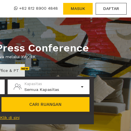
+62 812 8900 4848
MASUK
DAFTAR
Press Conference
ewa melalui XWORK
ffice & PT
Kapasitas
Semua Kapasitas
CARI RUANGAN
Klik di sini