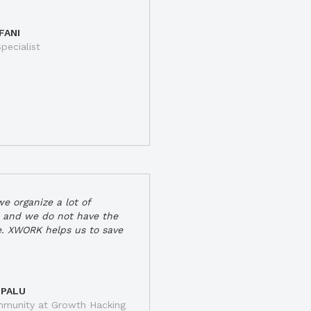
FANI
pecialist
e organize a lot of
 and we do not have the
e. XWORK helps us to save
 PALU
munity at Growth Hacking