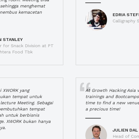
a, sehingga menghemat
enembus kemacetan
EDRIA STEF
Calligraphy S
N STANLEY
 for Snack Division at PT
jahtera Food Tbk
si XWORK yang
At Growth Hacking Asia w
ukan tempat untuk
trainings and Bootcamps
lecture Meeting. Sebagai
time to find a new venu
 membutuhkan tempat
a precious time!
h untuk berbisnis
ge. XWORK bukan hanya
ya.
JULIEN DAL
Head of Com