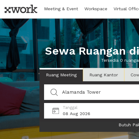
Meeting & Event
Workspace
Virtual Offic
Sewa Ruangan di
Tersedia 0 ruang
Ruang Meeting
Ruang Kantor
Cow
Tanggal
08 Aug 2026
Butuh Pak