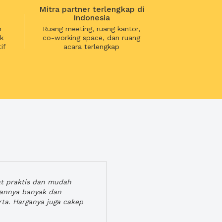
Mitra partner terlengkap di
Indonesia
n
Ruang meeting, ruang kantor,
k
co-working space, dan ruang
if
acara terlengkap
at praktis dan mudah
gannya banyak dan
rta. Harganya juga cakep