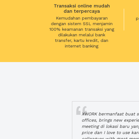
Transaksi online mudah
dan terpercaya
Kemudahan pembayaran
p
dengan sistem SSL menjamin
100% keamanan transaksi yang
dilakukan melalui bank
transfer, kartu kredit, dan
internet banking
XWORK bermanfaat buat se
offices, brings new exper
meeting di lokasi baru ya
price dan I love to use ka
colleagues with great mee