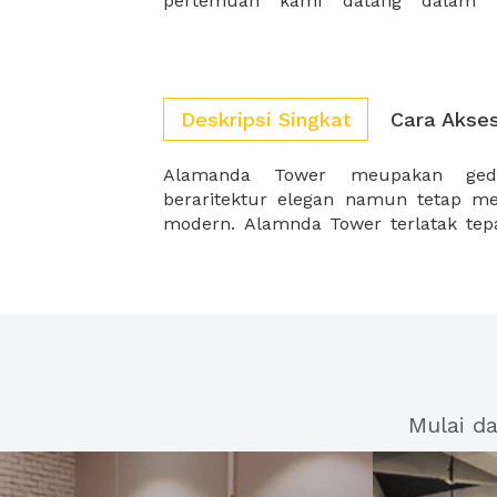
pertemuan kami datang dalam b
Deskripsi Singkat
Cara Akse
Alamanda Tower meupakan gedu
oleh kawasan pusat bisnis baru di J
beraritektur elegan namun tetap m
modern. Alamnda Tower terlatak tepat
Mulai d