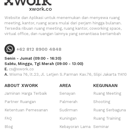
xwork.co
Website dan Aplikasi untuk menemukan dan menyewa ruang
meeting, kantor, ruang acara mulai dari perjam hingga bulanan.
Tersedia ribuan ruang meeting, ruang kantor, coworking space,
virtual office, dan ruangan lainnya yang senantiasa bertambah
+62 812 8900 4848
Senin - Jumat (09:00 - 16:30)
Sabtu, Minggu, Tgl Merah (09:00 - 13:00)
E.
cs@xwork.co
A.
Wisma 76, lt.23, Jl. Letjen S.Parman Kav.76, Slipi Jakarta 11410
ABOUT XWORK
AREA
KEGUNAAN
Jaminan Harga Terbaik
Senayan
Ruang Meeting
Partner Ruangan
Palmerah
Shooting
Ketentuan Pemesanan
Sudirman
Ruang Serbaguna
FAQ
Kuningan
Ruang Training
Blog
Kebayoran Lama
Seminar