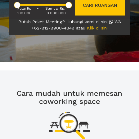
CARI RUANGAN
Mulai Rp.
-
Sampai Rp.
100.000
50.000.000
Butuh Paket Meeting? Hubungi kami di sini
WA
+62-812-8900-4848 atau
Klik di sini
Cara mudah untuk memesan
coworking space