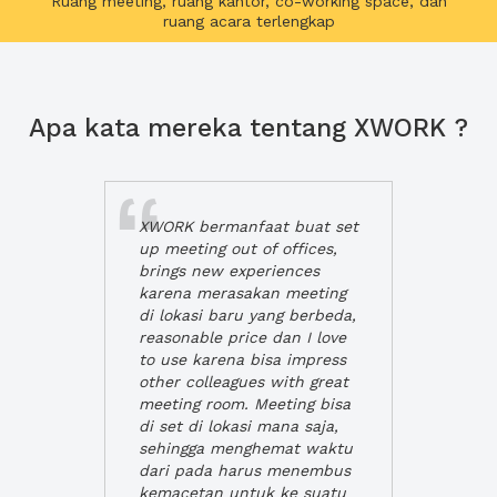
Ruang meeting, ruang kantor, co-working space, dan
ruang acara terlengkap
Apa kata mereka tentang XWORK ?
XWORK bermanfaat buat set
up meeting out of offices,
brings new experiences
karena merasakan meeting
di lokasi baru yang berbeda,
reasonable price dan I love
to use karena bisa impress
other colleagues with great
meeting room. Meeting bisa
di set di lokasi mana saja,
sehingga menghemat waktu
dari pada harus menembus
kemacetan untuk ke suatu