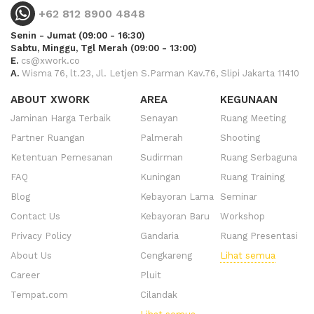
+62 812 8900 4848
Senin - Jumat (09:00 - 16:30)
Sabtu, Minggu, Tgl Merah (09:00 - 13:00)
E.
cs@xwork.co
A.
Wisma 76, lt.23, Jl. Letjen S.Parman Kav.76, Slipi Jakarta 11410
ABOUT XWORK
AREA
KEGUNAAN
Jaminan Harga Terbaik
Senayan
Ruang Meeting
Partner Ruangan
Palmerah
Shooting
Ketentuan Pemesanan
Sudirman
Ruang Serbaguna
FAQ
Kuningan
Ruang Training
Blog
Kebayoran Lama
Seminar
Contact Us
Kebayoran Baru
Workshop
Privacy Policy
Gandaria
Ruang Presentasi
About Us
Cengkareng
Lihat semua
Career
Pluit
Tempat.com
Cilandak